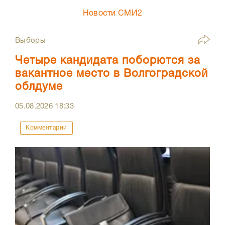
Новости СМИ2
Выборы
Четыре кандидата поборются за
вакантное место в Волгоградской
облдуме
05.08.2026
18:33
Комментарии