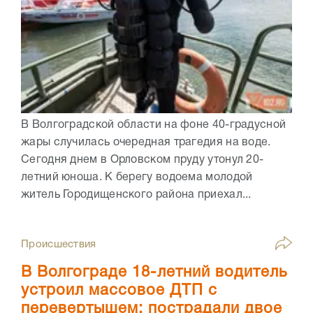
В Волгоградской области на фоне 40-градусной
жары случилась очередная трагедия на воде.
Сегодня днем в Орловском пруду утонул 20-
летний юноша. К берегу водоема молодой
житель Городищенского района приехал...
Происшествия
В Волгограде 18-летний водитель
устроил массовое ДТП с
перевертышем: пострадали двое