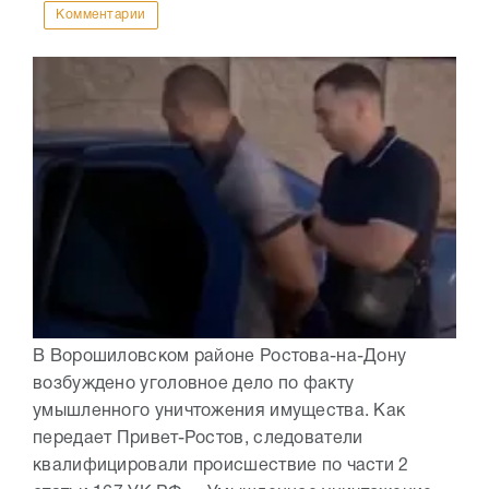
Комментарии
В Ворошиловском районе Ростова-на-Дону
возбуждено уголовное дело по факту
умышленного уничтожения имущества. Как
передает Привет-Ростов, следователи
квалифицировали происшествие по части 2