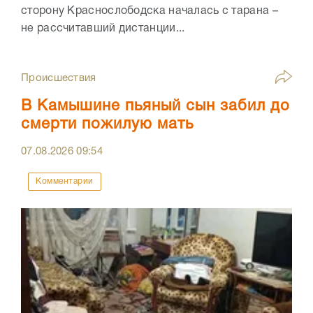
сторону Краснослободска началась с тарана –
не рассчитавший дистанции...
Происшествия
В Камышине пьяный сын забил до
смерти пожилую мать
07.08.2026
09:54
Комментарии