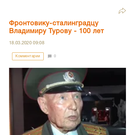
Фронтовику-сталинградцу
Владимиру Турову - 100 лет
18.03.2020
09:08
Комментарии
0