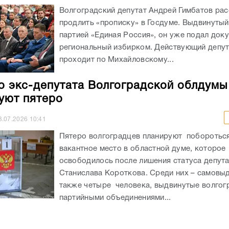
Волгоградский депутат Андрей Гимбатов ра
продлить «прописку» в Госдуме. Выдвинуты
партией «Единая Россия», он уже подал док
региональный избирком. Действующий депу
проходит по Михайловскому...
о экс-депутата Волгоградской облдумы
уют пятеро
3.07.2026
10:41
Пятеро волгоградцев планируют побороться
вакантное место в областной думе, которое
освободилось после лишения статуса депут
Станислава Короткова. Среди них – самовы
также четыре человека, выдвинутые волгог
партийными объединениями...