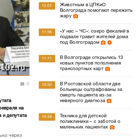
Животным в ЦПКиО
12:01
Волгограда помогают пережить
жару
«У нас – ЧС»: озеро фекалий в
11:56
подвале травит жителей дома
под Волгоградом
В Волгограде открылись 13
11:11
новых пунктов пополнения
транспортных карт
В Ростовской области две
0
10:50
больницы оштрафованы за
смерть пациента из-за
неверного диагноза
утата
февраля на
 и депутата
Техника для детской
10:48
поликлиники – с заботой о
маленьких пациентах
ько через