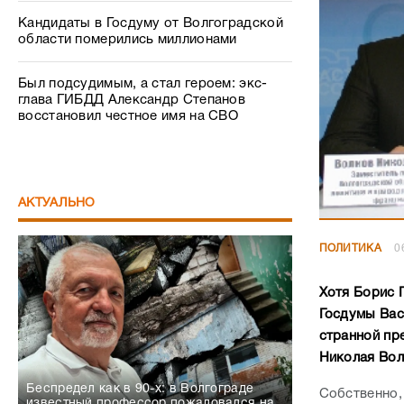
Кандидаты в Госдуму от Волгоградской
области померились миллионами
Был подсудимым, а стал героем: экс-
глава ГИБДД Александр Степанов
восстановил честное имя на СВО
АКТУАЛЬНО
ПОЛИТИКА
0
Хотя Борис 
Госдумы Вас
странной пр
Николая Вол
Беспредел как в 90-х: в Волгограде
Собственно,
известный профессор пожаловался на