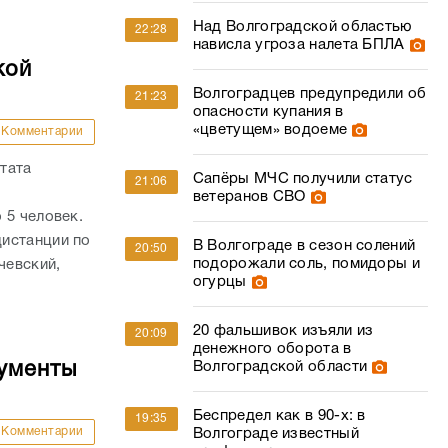
Над Волгоградской областью
22:28
нависла угроза налета БПЛА
кой
Волгоградцев предупредили об
21:23
опасности купания в
«цветущем» водоеме
Комментарии
тата
Сапёры МЧС получили статус
21:06
ветеранов СВО
 5 человек.
истанции по
В Волгограде в сезон солений
20:50
подорожали соль, помидоры и
чевский,
огурцы
20 фальшивок изъяли из
20:09
денежного оборота в
Волгоградской области
кументы
Беспредел как в 90-х: в
19:35
Комментарии
Волгограде известный