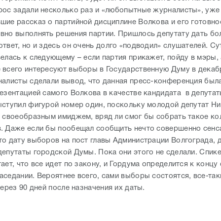
рос задали несколько раз и «любопытные журналисты», уже
шие рассказ о партийной дисциплине Волкова и его готовно
вно выполнять решения партии. Пришлось депутату дать бо
твет, но и здесь он очень долго «подводил» слушателей. Су
велась к следующему – если партия прикажет, пойду в мэры,
 всего интересуют выборы в Государственную Думу в декабр
налисты сделали вывод, что данная пресс-конференция был
резентацией самого Волкова в качестве кандидата
в депутат
ыступил фигурой номер один, поскольку молодой депутат Н
о своеобразным имиджем, вряд ли смог бы собрать такое ко
. Даже если бы пообещал сообщить нечто совершенно сенс
то дату выборов на пост главы Администрации Волгограда,
депутаты городской Думы. Пока они этого не сделали. Спик
ает, что все идет по закону, и Гордума определится к концу
седании. Вероятнее всего, сами выборы состоятся, все-таки
через 90 дней после назначения их даты.