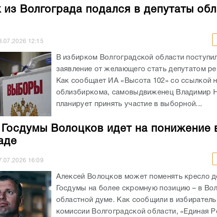
 из Волгограда подался в депутаты об
8.07.2026
12:15
В избирком Волгоградской области поступи
заявление от желающего стать депутатом ре
Как сообщает ИА «Высота 102» со ссылкой 
облизбиркома, самовыдвиженец Владимир 
планирует принять участие в выборной...
 Госдумы Волоцков идет на понижение 
аде
7.07.2026
16:09
Алексей Волоцков может поменять кресло д
Госдумы на более скромную позицию – в Во
областной думе. Как сообщили в избирател
комиссии Волгоградской области, «Единая Р