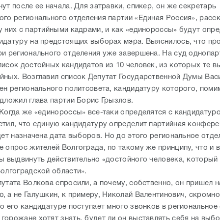
ут после ее начала. Для затравки, спикер, он же секретарь
ого регионального отделения партии «Единая Россия», расск
у них с партийными кадрами, и как «единороссы» будут опр
идатуру на предстоящих выборах мэра. Выяснилось, что пр
ри регионального отделения уже завершена. На суд однопар
писок достойных кандидатов из 10 человек, из которых те в
йных. Возглавил список Депутат Государственной Думы Вас
лен регионального политсовета, кандидатуру которого, поми
едложил глава партии Борис Грызлов.
«Когда же «единороссы» все-таки определятся с кандидатуро
етил, что единую кандидатуру определит партийная конфере
дет назначена дата выборов. Но до этого региональное отде
е опрос жителей Волгограда, по такому же принципу, что и 
бы выдвинуть действительно «достойного человека, который
Волгоградской области».
утата Волкова спросили, а почему, собственно, он пришел н
, а не Галушкин, к примеру, Николай Валентинович, скромно
о его кандидатуре поступает много звонков в региональное 
горожане хотят знать, будет ли он выставлять себя на выб