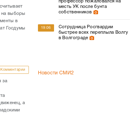
профессор пожаловался на
ссчитывает
месть УК после бунта
собственников
й на выборы
ументы в
Сотрудница Росгвардии
19:06
тат Госдумы
быстрее всех переплыла Волгу
в Волгограде
Комментарии
Новости СМИ2
 за
ата
движенец, а
радскими