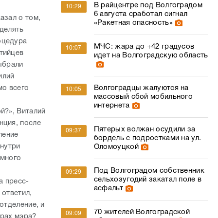
В райцентре под Волгоградом
10:29
6 августа сработал сигнал
азал о том,
«Ракетная опасность»
еделять
оцедура
МЧС: жара до +42 градусов
10:07
тийцев
идет на Волгоградскую область
ыбрали
илий
Волгоградцы жалуются на
мо всего
10:05
массовый сбой мобильного
интернета
й?», Виталий
нция, после
Пятерых волжан осудили за
09:37
ление
бордель с подростками на ул.
внутри
Оломоуцкой
 много
Под Волгоградом собственник
09:29
сельхозугодий закатал поле в
а пресс-
асфальт
 ответил,
отделение, и
70 жителей Волгоградской
09:09
орах мэра?