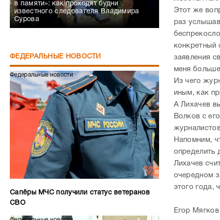
в памяти»: как проходят будни
Этот же воп
известного следователя Владимира
Сурова
раз услышав
беспрекосло
конкретный о
ФЕДЕРАЛЬНЫЕ НОВОСТИ
заявления с
меня больше
Федеральные новости
Из чего жур
иным, как п
А Лихачев в
Волков с ег
журналистов
Напомним, ч
определить 
Лихачев счит
очередном за
этого года, 
Сапёры МЧС получили статус ветеранов
СВО
Егор Мягков
Федеральные новости