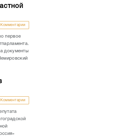
ластной
Комментарии
ло первое
гпарламента.
на документы
Немировский
в
Комментарии
епутата
лгоградской
ьной
оссия»