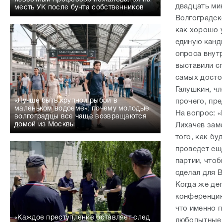
двадцать мин
месть УК после бунта собственников
Волгоградск
как хорошо 
единую канд
опроса внут
выставили с
самых досто
Галушкин, ч
«Лучше быть крупной рыбой в
прочего, пр
маленьком водоеме»: почему молодые
На вопрос: 
волгоградцы все чаще возвращаются
домой из Москвы
Лихачев зам
того, как бу
проведет ещ
партии, что
сделал для 
Когда же деп
конференцию
что именно п
«Каждое преступление оставляет след
любопытные 