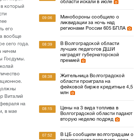
области искали в июле
 в который
сти
Минобороны сообщило о
09:06
лее
ликвидации за ночь над
регионами России 605 БПЛА
ть его
 а вообще
В Волгоградской области
е сего года.
08:39
лучших педагогов ДШИ
а ничем
наградят губернаторской
ы Госдумы.
премией
иколай
личество
Жительница Волгоградской
08:38
области проиграла на
ационное.
фейковой бирже кредитные 4,5
 должны
млн
ер Виталий
 февраля на
Цены на 3 вида топлива в
08:15
, в мае
Волгоградской области падают
вторую неделю подряд
В ЦБ сообщили волгоградцам о
07:52