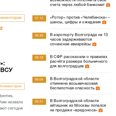
возможности пополнить свои
счета через любой банкомат
«Ротор» против «Челябинска» –
омментарии
07:12
шансы, цифры и ожидания
02
В аэропорту Волгограда на 13
06:36
часов задерживаются
сочинские авиарейсы
В СФР рассказали о правилах
06:18
расчёта размера больничного
»:
для волгоградцев
 ВСУ
В Волгоградской области
06:04
отменена восьмичасовая
Комментарии
беспилотная опасность
erries,
В Волгоградской области
05:51
Ким назвала
айтишник из Москвы попался
ают сегодня
на продаже «вредоноса»