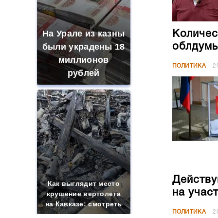
На Урале из казны
Количес
были украдены 18
облдумы
миллионов
ПОЛИТИКА
2
рублей
Действу
Как выглядит место
на учас
крушение вертолета
на Кавказе: смотреть
ПОЛИТИКА
2