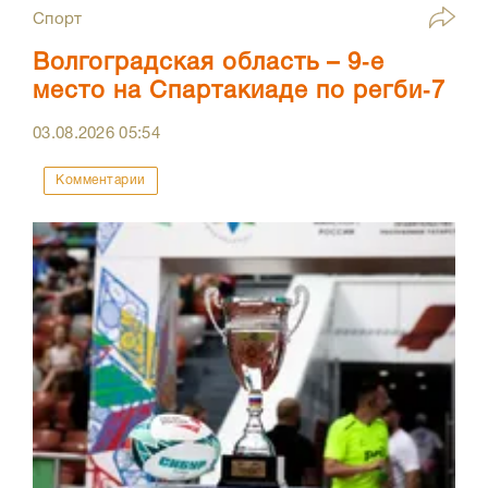
Спорт
Волгоградская область – 9‑е
место на Спартакиаде по регби‑7
03.08.2026
05:54
Комментарии