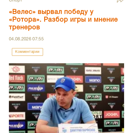
Спорт
«Велес» вырвал победу у
«Ротора». Разбор игры и мнение
тренеров
04.08.2026
07:55
Комментарии