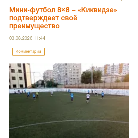
Мини‑футбол 8×8 – «Киквидзе»
подтверждает своё
преимущество
03.08.2026
11:44
Комментарии