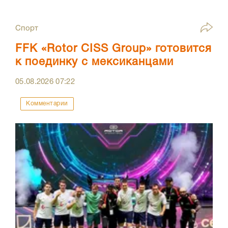
Спорт
FFK «Rotor CISS Group» готовится
к поединку с мексиканцами
05.08.2026
07:22
Комментарии