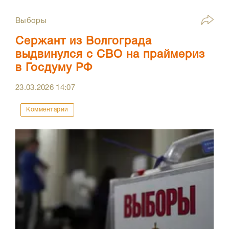
Выборы
Сержант из Волгограда
выдвинулся с СВО на праймериз
в Госдуму РФ
23.03.2026
14:07
Комментарии