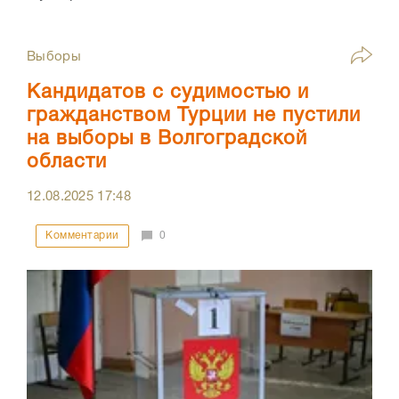
Выборы
Кандидатов с судимостью и
гражданством Турции не пустили
на выборы в Волгоградской
области
12.08.2025
17:48
Комментарии
0