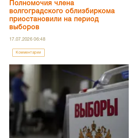
Полномочия члена
волгоградского облизбиркома
приостановили на период
выборов
17.07.2026
06:48
Комментарии