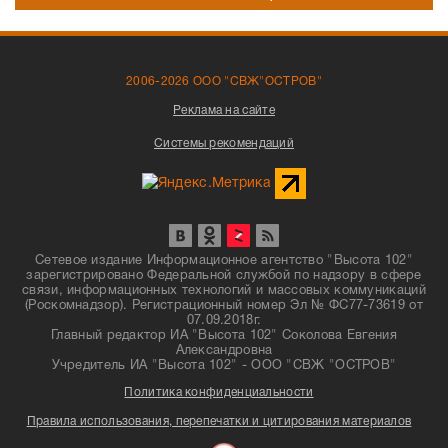
2006-2026 ООО "СВЖ"ОСТРОВ"
Реклама на сайте
Системы рекомендаций
Сетевое издание Информационное агентство "Высота 102"
зарегистрировано Федеральной службой по надзору в сфере
связи, информационных технологий и массовых коммуникаций
(Роскомнадзор). Регистрационный номер Эл № ФС77-73619 от
07.09.2018г.
Главный редактор ИА "Высота 102" Соколова Евгения
Александровна
Учредитель ИА "Высота 102" - ООО "СВЖ "ОСТРОВ"
Политика конфиденциальности
Правила использования, перепечатки и цитирования материалов