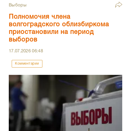
Выборы
Полномочия члена
волгоградского облизбиркома
приостановили на период
выборов
17.07.2026
06:48
Комментарии