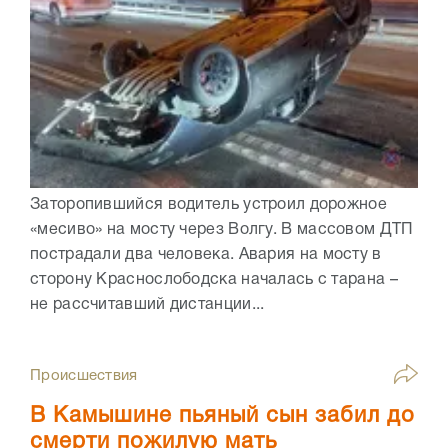
Заторопившийся водитель устроил дорожное
«месиво» на мосту через Волгу. В массовом ДТП
пострадали два человека. Авария на мосту в
сторону Краснослободска началась с тарана –
не рассчитавший дистанции...
Происшествия
В Камышине пьяный сын забил до
смерти пожилую мать