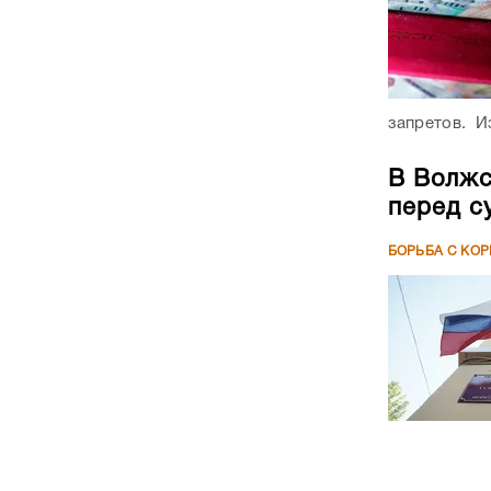
запретов. Из
В Волжс
перед с
БОРЬБА С КО