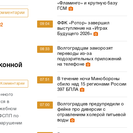
«Фламинго» и крупную базу
ГСМ
омментарии
ФФК «Ротор» завершил
09:04
02
выступление на «Играх
Будущего 2026»
Волгоградцам заморозят
08:33
переводы из-за
подозрительных приложений
на телефоне
конной
В течение ночи Минобороны
07:51
Комментарии
сбило над 15 регионами России
397 БПЛА
онного
ся в
Волгоградцев предупредили о
07:00
ужебном
фейке про диверсии с
отравлением холерой питьевой
УФСПП по
воды
 нарушении