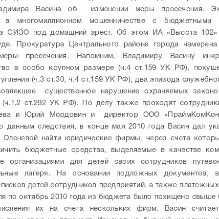
адимира Васина об изменении меры пресечения. Эк
й в многомиллионном мошенничестве с бюджетными с
из СИЗО под домашний арест. Об этом ИА «Высота 102»
уде. Прокуратура Центрального района города намерена
меры пресечения. Напомним, Владимиру Васину инкр
во в особо крупном размере (ч.4 ст.159 УК РФ), покуш
упления (ч.3 ст.30, ч.4 ст.159 УК РФ), два эпизода служебно
повлекшее существенное нарушение охраняемых законо
 (ч.1,2 ст.292 УК РФ). По делу также проходят сотрудник
ева и Юрий Мордовин и директор ООО «ПраймКомКон
о данным следствия, в конце мая 2010 года Васин дал ук
й Оленевой найти юридические фирмы, через счета котор
личить бюджетные средства, выделяемые в качестве ком
ие организациями для детей своих сотрудников путево
льные лагеря. На основании подложных документов, 
списков детей сотрудников предприятий, а также платежных
ля по октябрь 2010 года из бюджета было похищено свыше 
числения их на счета нескольких фирм. Васин считае