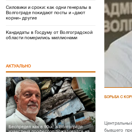
Силовики и сроки: как одни генералы в
Волгограде покидают посты и «дают
корни» другие
Кандидаты в Госдуму от Волгоградской
области померились миллионами
АКТУАЛЬНО
БОРЬБА С КО
Центральны
Беспредел как в 90-х: в Волгограде
бывшего пре
известный профессор пожаловался на