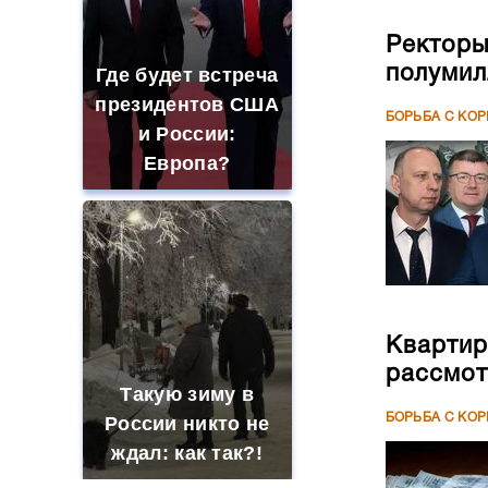
Ректоры
полумил
Где будет встреча
президентов США
БОРЬБА С КО
и России:
Европа?
Квартир
рассмот
Такую зиму в
БОРЬБА С КО
России никто не
ждал: как так?!