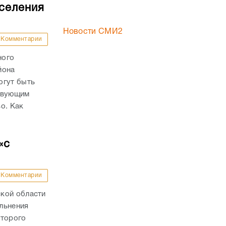
оселения
Новости СМИ2
Комментарии
ного
йона
огут быть
ствующим
о. Как
«с
Комментарии
кой области
льнения
оторого