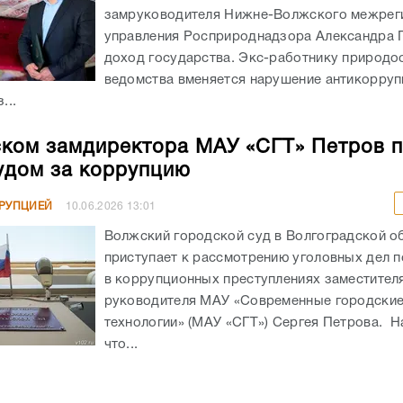
замруководителя Нижне-Волжского межрег
управления Росприроднадзора Александра 
доход государства. Экс-работнику природо
ведомства вменяется нарушение антикорру
...
ком замдиректора МАУ «СГТ» Петров 
удом за коррупцию
РРУПЦИЕЙ
10.06.2026
13:01
Волжский городской суд в Волгоградской о
приступает к рассмотрению уголовных дел 
в коррупционных преступлениях заместител
руководителя МАУ «Современные городски
технологии» (МАУ «СГТ») Сергея Петрова. Н
что...