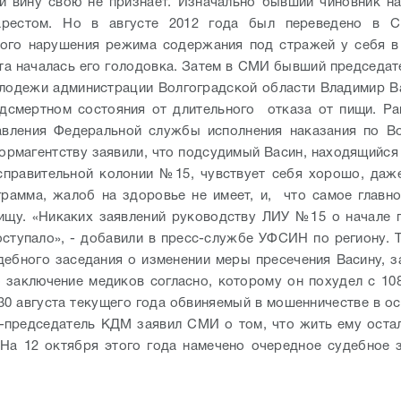
и вину свою не признает. Изначально бывший чиновник н
рестом. Но в августе 2012 года был переведено в
ого нарушения режима содержания под стражей у себя в
та началась его голодовка. Затем в СМИ бывший председат
лодежи администрации Волгоградской области Владимир В
дсмертном состояния от длительного отказа от пищи. Ра
авления Федеральной службы исполнения наказания по Во
ормагентству заявили, что подсудимый Васин, находящийся
справительной колонии №15, чувствует себя хорошо, даж
грамма, жалоб на здоровье не имеет, и, что самое главно
ищу. «Никаких заявлений руководству ЛИУ №15 о начале 
оступало», - добавили в пресс-службе УФСИН по региону. Т
дебного заседания о изменении меры пресечения Васину, 
 заключение медиков согласно, которому он похудел с 108 
30 августа текущего года обвиняемый в мошенничестве в о
-председатель КДМ заявил СМИ о том, что жить ему оста
 На 12 октября этого года намечено очередное судебное 
.