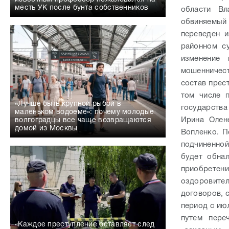
месть УК после бунта собственников
области Вл
обвиняемы
переведен 
районном с
изменение 
мошенничест
состав прест
том числе 
«Лучше быть крупной рыбой в
государства
маленьком водоеме»: почему молодые
Ирина Олен
волгоградцы все чаще возвращаются
домой из Москвы
Вопленко. П
подчиненно
будет обна
приобретен
оздоровите
договоров, 
период с ию
путем пере
«Каждое преступление оставляет след