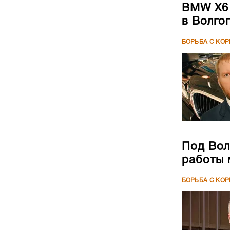
BMW X6 
в Волго
БОРЬБА С КО
Под Вол
работы 
БОРЬБА С КО