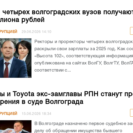
 четырех волгоградских вузов получаю
лиона рублей
РРУПЦИЕЙ
29.06.2026
14:10
Ректоры и проректоры четырех волгоградск
раскрыли свои зарплаты за 2025 год. Как с
«Высота 102», соответствующая информаци
опубликована на сайтах ВолГУ, ВолгТУ, ВолГ
соответствии с...
ы и Toyota экс-замглавы РПН станут п
рения в суде Волгограда
РРУПЦИЕЙ
15.06.2026
18:34
В Волгограде назначено первое судебное за
делу об обращении имущества бывшего