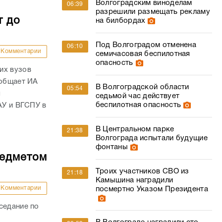
Волгоградским виноделам
06:39
разрешили размещать рекламу
т до
на билбордах
Под Волгоградом отменена
06:10
Комментарии
семичасовая беспилотная
опасность
их вузов
ообщает ИА
В Волгоградской области
05:54
я
седьмой час действует
беспилотная опасность
АУ и ВГСПУ в
В Центральном парке
21:38
Волгограда испытали будущие
фонтаны
редметом
Троих участников СВО из
21:18
Камышина наградили
Комментарии
посмертно Указом Президента
седание по