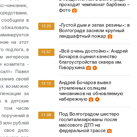
проходит чемпионат барбекю –
с-чиновник,
фото
редствами,
 сообщили в
«Густой дым и запах резины»: в
13:25
 обжаловать
Волгограде засняли крупный
иминируется
ландшафтный пожар
ение на этот
го подлога, в
«Всё очень достойно»: Андрей
12:57
Бочаров оценил качество
м интересов
благоустройства сквера им.
и комитета -
Говорухина
салт» Павел
азание своей
Андрей Бочаров вывел
12:12
ых возможно
утомленных солнцем
чиновников на обновляемую
пенсации за
набережную
к в детские
в том числе
Под Волгоградом шестеро
11:38
 поручений в
госпитализированы после
6 млн рублей
массового ДТП на
т свое дело
федеральной трассе