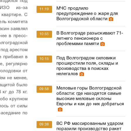
аходился под
 СИЗО из-за
МЧС продлило
11:19
предупреждение о жаре для
 квартире. С
Волгоградской области
ель комитета
асин заявлял
В Волгограде разыскивают 71-
10:55
нее в пресс-
летнего пенсионера с
лгоградской
проблемами памяти
 под арестом
е прибавил в
Под Волгоградом силовики
10:15
прошерстили поля, склады и
е, регулярно
производства в поисках
голодовки от
нелегалов
ем не менее,
защитой было
Меловые горы Волгоградской
09:58
кг до 78 кг.
области: где находятся самые
высокие меловые склоны
собо крупном
Европы и как до них добраться
лось от силы
заседание по
ВС РФ массированным ударом
09:38
поразили производство ракет