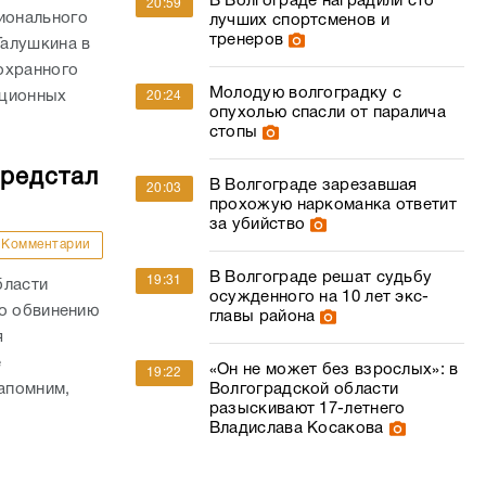
В Волгограде наградили сто
20:59
ионального
лучших спортсменов и
тренеров
Галушкина в
охранного
Молодую волгоградку с
пционных
20:24
опухолью спасли от паралича
стопы
предстал
В Волгограде зарезавшая
20:03
прохожую наркоманка ответит
за убийство
Комментарии
В Волгограде решат судьбу
19:31
бласти
осужденного на 10 лет экс-
по обвинению
главы района
я
е
«Он не может без взрослых»: в
19:22
Волгоградской области
апомним,
разыскивают 17-летнего
Владислава Косакова