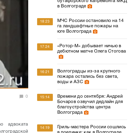
бутафорского капремонта МКД
в Волгограде
МЧС России остановило на 14
18:23
га ландшафтные пожары на
юге Волгограда
«Ротор‑М» добывает ничью в
17:24
дебютном матче Олега Стогова
Волгоградцы из-за крупного
16:21
пожара остались без света,
воды и АЗС
Времени до сентября: Андрей
0
15:14
Бочаров озвучил дедлайн для
благоустройства центра
Волгограда
во адвоката
Гриль-мастера России сошлись
14:19
олгоградской
в поединке: как в Волгограде