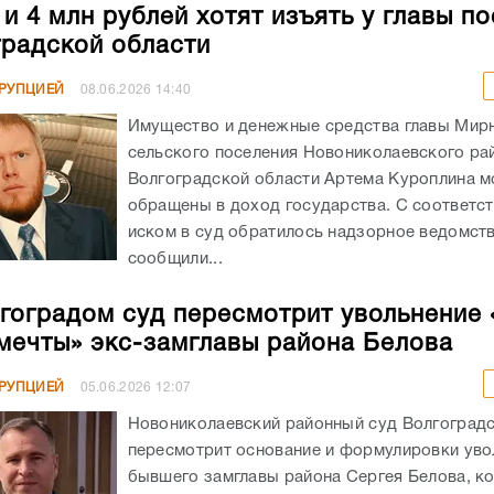
и 4 млн рублей хотят изъять у главы п
градской области
РРУПЦИЕЙ
08.06.2026
14:40
Имущество и денежные средства главы Мир
сельского поселения Новониколаевского ра
Волгоградской области Артема Куроплина м
обращены в доход государства. С соответ
иском в суд обратилось надзорное ведомств
сообщили...
гоградом суд пересмотрит увольнение 
мечты» экс-замглавы района Белова
РРУПЦИЕЙ
05.06.2026
12:07
Новониколаевский районный суд Волгоградс
пересмотрит основание и формулировки уво
бывшего замглавы района Сергея Белова, к