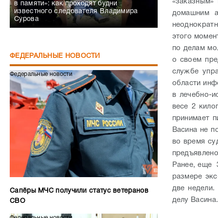
«заказным» 
в памяти»: как проходят будни
известного следователя Владимира
домашним а
Сурова
неоднократн
этого момен
по делам мо
ФЕДЕРАЛЬНЫЕ НОВОСТИ
о своем пре
службе упр
Федеральные новости
области инф
в лечебно-и
весе 2 кило
принимает п
Васина не п
во время су
предъявлено
Ранее, еще 
размере экс
две недели.
Сапёры МЧС получили статус ветеранов
делу Васина
СВО
Федеральные новости