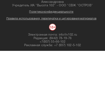
Александровна
Учредитель ИА "Высота 102" - ООО "СВЖ "ОСТРОВ"
Политика конфиденциальности
Правила использования, перепечатки и цитирования материалов
Электронная почта: info@v102.ru
Редакция: (8442) 78-19-76
+7(937) 55-66-102
Рекламная служба: +7 (937) 102-5-102