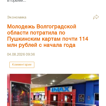
вторыми...
Экономика
Молодежь Волгоградской
области потратила по
Пушкинским картам почти 114
млн рублей с начала года
04.08.2026
09:36
Комментарии