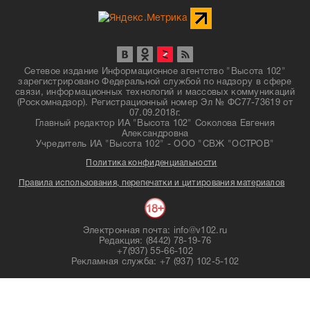
Сетевое издание Информационное агентство "Высота 102"
зарегистрировано Федеральной службой по надзору в сфере
связи, информационных технологий и массовых коммуникаций
(Роскомнадзор). Регистрационный номер Эл № ФС77-73619 от
07.09.2018г.
Главный редактор ИА "Высота 102" Соколова Евгения
Александровна
Учредитель ИА "Высота 102" - ООО "СВЖ "ОСТРОВ"
Политика конфиденциальности
Правила использования, перепечатки и цитирования материалов
Электронная почта: info@v102.ru
Редакция: (8442) 78-19-76
+7(937) 55-66-102
Рекламная служба: +7 (937) 102-5-102