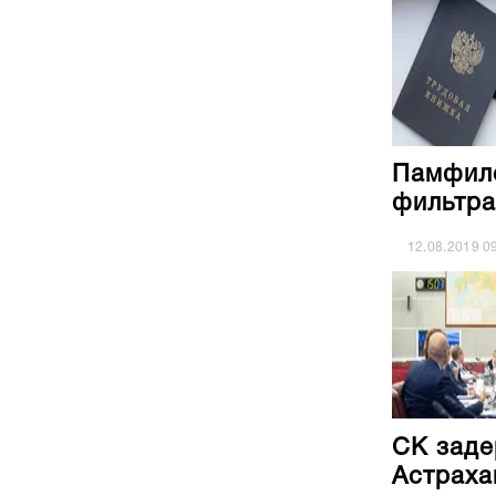
Памфило
фильтра
12.08.2019
0
СК заде
Астраха