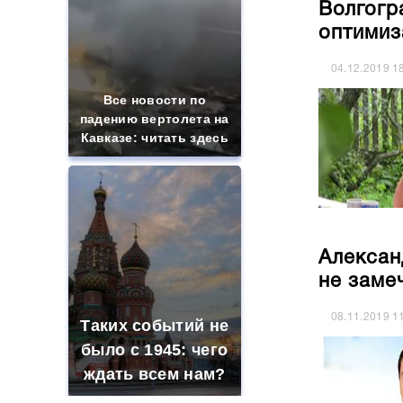
Волгогр
оптимиз
04.12.2019
1
Все новости по
падению вертолета на
Кавказе: читать здесь
Алексан
не заме
08.11.2019
1
Таких событий не
было с 1945: чего
ждать всем нам?