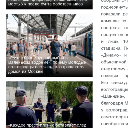
обороны счи
месть УК после бунта собственников
подчеркнуть
показали р
команды по 
процента о
процентов п
и лишь 10
стадиона. 
«Динамо» и
«Лучше быть крупной рыбой в
объяснимой
маленьком водоеме»: почему молодые
волгоградцы все чаще возвращаются
стартовому 
домой из Москвы
позиции – 
Его сверху
волгоградцы
«Шинника», 
благодаря М
у волгогра
самоотверже
приобретени
«Каждое преступление оставляет след