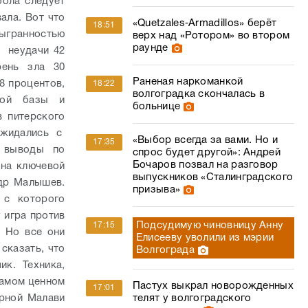
бола следует
ала. Вот что
«Quetzales‑Armadillos» берёт
18:51
ыгранностью
верх над «Ротором» во втором
раунде
и неудачи 42
рень зла 30
Раненая наркоманкой
8 процентов,
18:22
волгоградка скончалась в
ной базы и
больнице
 питерского
ожидались с
«Выбор всегда за вами. Но и
17:35
е выводы по
спрос будет другой»: Андрей
Бочаров позвал на разговор
 на ключевой
выпускников «Сталинградского
др Малышев.
призыва»
 с которого
 игра против
Подсудимую чиновницу Анну
17:15
. Но все они
Елисееву уволили из мэрии
сказать, что
Волгограда
к. Техника,
самом ценном
Пастух выкрал новорожденных
17:01
орной Малави
телят у волгоградского