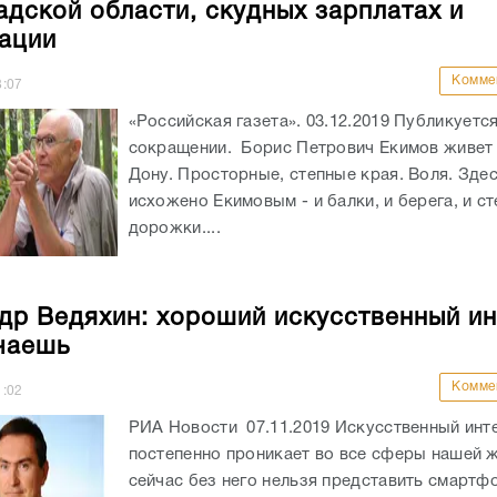
адской области, скудных зарплатах и
ации
Комме
8:07
«Российская газета». 03.12.2019 Публикуется
сокращении. Борис Петрович Екимов живет 
Дону. Просторные, степные края. Воля. Здес
исхожено Екимовым - и балки, и берега, и с
дорожки....
др Ведяхин: хороший искусственный ин
чаешь
Комме
1:02
РИА Новости 07.11.2019 Искусственный инте
постепенно проникает во все сферы нашей 
сейчас без него нельзя представить смартф