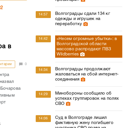
02
Волгоградцы сдали 134 кг
14:57
одежды и игрушек на
переработку
«Несем огромные убытки»: в
14:42
Волгоградской области
ра в
массово распродают ПВЗ
Wildberries
нтарии
0
Волгоградцы продолжают
14:34
жаловаться на сбой интернет-
нтра
соединения
назвал
 Бочарова
Минобороны сообщило об
14:29
ктивным
успехах группировок на полях
ерт
СВО
Суд в Волгограде лишил
14:06
в
фиктивную жену погибшего