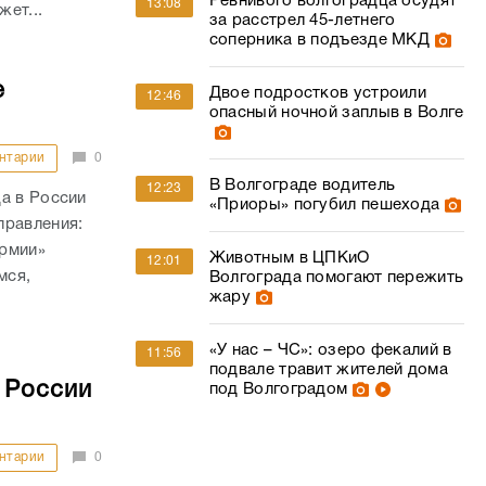
Ревнивого волгоградца осудят
13:08
жет...
за расстрел 45-летнего
соперника в подъезде МКД
е
Двое подростков устроили
12:46
опасный ночной заплыв в Волге
нтарии
0
В Волгограде водитель
12:23
а в России
«Приоры» погубил пешехода
правления:
армии»
Животным в ЦПКиО
12:01
мся,
Волгограда помогают пережить
жару
«У нас – ЧС»: озеро фекалий в
11:56
подвале травит жителей дома
 России
под Волгоградом
нтарии
0