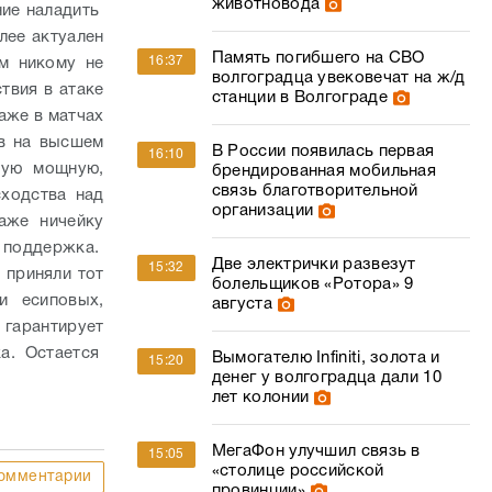
животновода
ние наладить
лее актуален
Память погибшего на СВО
16:37
м никому не
волгоградца увековечат на ж/д
твия в атаке
станции в Волгограде
аже в матчах
в на высшем
В России появилась первая
16:10
кую мощную,
брендированная мобильная
связь благотворительной
ходства над
организации
аже ничейку
и поддержка.
Две электрички развезут
15:32
 приняли тот
болельщиков «Ротора» 9
и есиповых,
августа
гарантирует
ка. Остается
Вымогателю Infiniti, золота и
15:20
денег у волгоградца дали 10
лет колонии
МегаФон улучшил связь в
15:05
«столице российской
омментарии
провинции»