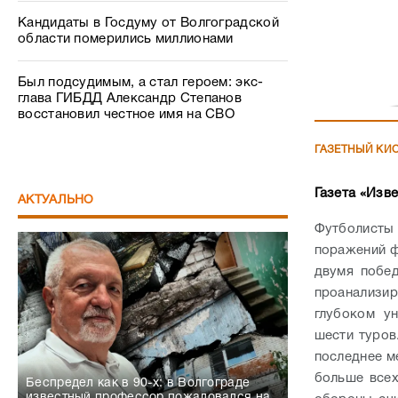
Кандидаты в Госдуму от Волгоградской
области померились миллионами
Был подсудимым, а стал героем: экс-
глава ГИБДД Александр Степанов
восстановил честное имя на СВО
ГАЗЕТНЫЙ КИ
Газета «Изве
АКТУАЛЬНО
Футболисты
поражений ф
двумя побе
проанализи
глубоком у
шести туров
последнее м
больше всех
Беспредел как в 90-х: в Волгограде
известный профессор пожаловался на