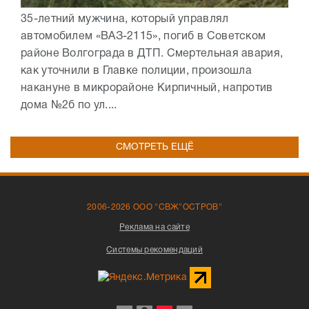
35-летний мужчина, который управлял
автомобилем «ВАЗ-2115», погиб в Советском
районе Волгограда в ДТП. Смертельная авария,
как уточнили в Главке полиции, произошла
накануне в микрорайоне Кирпичный, напротив
дома №2б по ул....
СМОТРЕТЬ ЕЩЁ
2006-2026 ООО "СВЖ"ОСТРОВ"
Реклама на сайте
Системы рекомендаций