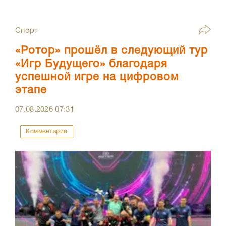
Спорт
«Ротор» прошёл в следующий тур
«Игр Будущего» благодаря
успешной игре на цифровом
этапе
07.08.2026
07:31
Комментарии