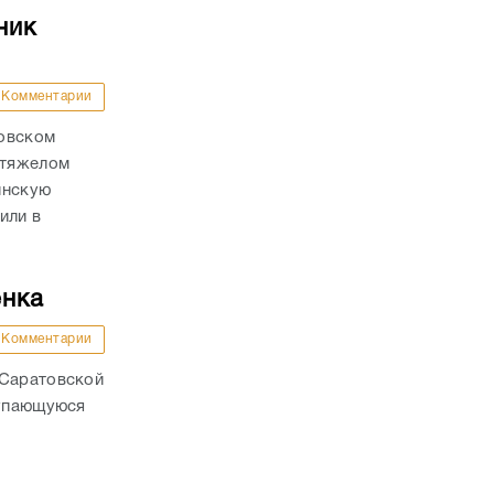
ник
Комментарии
ховском
 тяжелом
инскую
или в
енка
Комментарии
 Саратовской
купающуюся