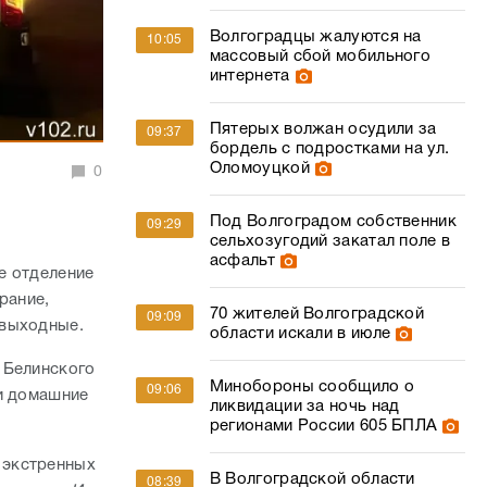
Волгоградцы жалуются на
10:05
массовый сбой мобильного
интернета
Пятерых волжан осудили за
09:37
бордель с подростками на ул.
Оломоуцкой
0
Под Волгоградом собственник
09:29
сельхозугодий закатал поле в
асфальт
ое отделение
рание,
70 жителей Волгоградской
09:09
 выходные.
области искали в июле
 Белинского
Минобороны сообщило о
09:06
ли домашние
ликвидации за ночь над
регионами России 605 БПЛА
 экстренных
В Волгоградской области
08:39