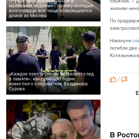
службах. –
Д
«Лучше быть крупной рыбой в
маленьком водоеме»: почему молодые
жизням ниче
волгоградцы все чаще возвращаются
домой из Москвы
По предвари
электроплит
Накануне
со
погибли две
Котельников
«Каждое преступление оставляет след
в памяти»: как проходят будни
/
известного следователя Владимира
Сурова
Е
В Росто