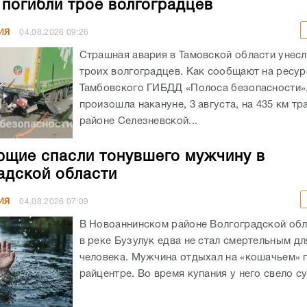
 погибли трое волгоградцев
ИЯ
04.08.2026
09:26
Страшная авария в Тамовской области унес
троих волгоградцев. Как сообщают на ресур
Тамбовского ГИБДД «Полоса безопасности»,
произошла накануне, 3 августа, на 435 км тр
районе Селезневской...
щие спасли тонувшего мужчину в
адской области
ИЯ
04.08.2026
07:09
В Новоаннинском районе Волгоградской обл
в реке Бузулук едва не стал смертельным д
человека. Мужчина отдыхал на «кошачьем» 
райцентре. Во время купания у него свело су