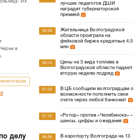
ольницу. Их
лучших педагогов ДШИ
наградят губернаторской
премией
Жительница Волгоградской
08:38
области проиграла на
и
фейковой бирже кредитные 4,5
млн
-Черни в
о.
Цены на 3 вида топлива в
08:15
Волгоградской области падают
вторую неделю подряд
омментарии
В ЦБ сообщили волгоградцам о
07:52
02
возможности пополнить свои
счета через любой банкомат
«Ротор» против «Челябинска» –
07:12
шансы, цифры и ожидания
по делу
В аэропорту Волгограда на 13
06:36