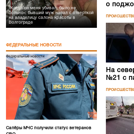
о поджо
«Когда он меня убивал, было не
больно»: бывший муж напал с отверткой
ПРОИСШЕСТВ
на владелицу салона красоты в
Волгограде
ФЕДЕРАЛЬНЫЕ НОВОСТИ
Федеральные новости
На севе
№21 с п
ПРОИСШЕСТВ
Сапёры МЧС получили статус ветеранов