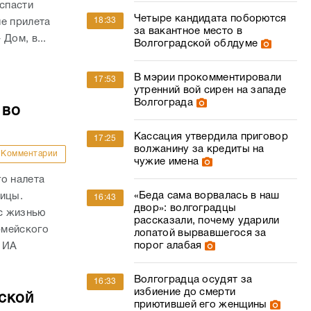
 спасти
Четыре кандидата поборются
18:33
е прилета
за вакантное место в
Дом, в...
Волгоградской облдуме
В мэрии прокомментировали
17:53
утренний вой сирен на западе
Волгограда
 во
Кассация утвердила приговор
17:25
волжанину за кредиты на
Комментарии
чужие имена
о налета
«Беда сама ворвалась в наш
ницы.
16:43
двор»: волгоградцы
с жизнью
рассказали, почему ударили
рмейского
лопатой вырвавшегося за
порог алабая
 ИА
Волгоградца осудят за
16:33
избиение до смерти
ской
приютившей его женщины