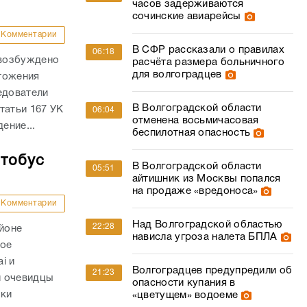
часов задерживаются
сочинские авиарейсы
Комментарии
В СФР рассказали о правилах
06:18
 возбуждено
расчёта размера больничного
для волгоградцев
тожения
едователи
В Волгоградской области
татьи 167 УК
06:04
отменена восьмичасовая
ение...
беспилотная опасность
втобус
В Волгоградской области
05:51
айтишник из Москвы попался
на продаже «вредоноса»
Комментарии
Над Волгоградской областью
22:28
айоне
нависла угроза налета БПЛА
ное
i и
Волгоградцев предупредили об
21:23
и очевидцы
опасности купания в
вки
«цветущем» водоеме