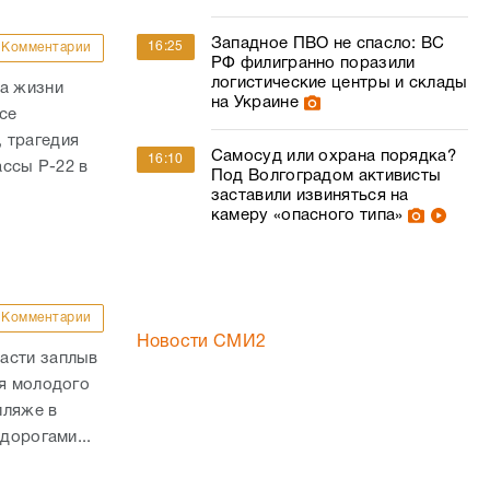
Западное ПВО не спасло: ВС
16:25
Комментарии
РФ филигранно поразили
логистические центры и склады
ла жизни
на Украине
се
 трагедия
Самосуд или охрана порядка?
16:10
ассы Р-22 в
Под Волгоградом активисты
заставили извиняться на
камеру «опасного типа»
Комментарии
Новости СМИ2
асти заплыв
ля молодого
пляже в
дорогами...