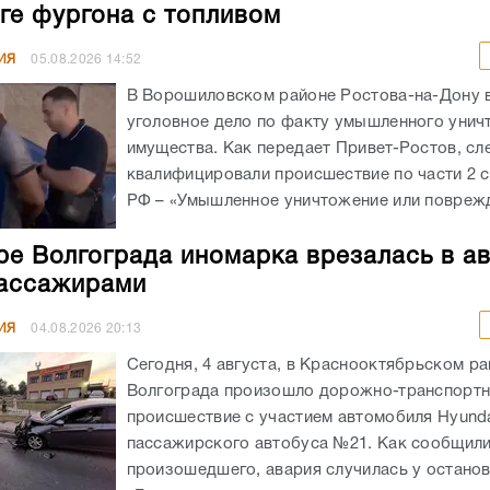
ге фургона с топливом
ИЯ
05.08.2026
14:52
В Ворошиловском районе Ростова-на-Дону
уголовное дело по факту умышленного унич
имущества. Как передает Привет-Ростов, сл
квалифицировали происшествие по части 2 с
РФ – «Умышленное уничтожение или поврежд
ре Волгограда иномарка врезалась в а
ассажирами
ИЯ
04.08.2026
20:13
Сегодня, 4 августа, в Краснооктябрьском р
Волгограда произошло дорожно-транспорт
происшествие с участием автомобиля Hyunda
пассажирского автобуса №21. Как сообщил
произошедшего, авария случилась у остано