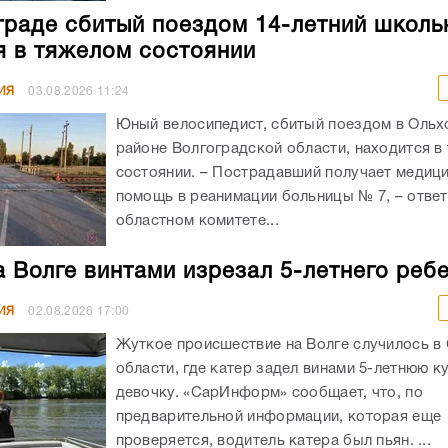
граде сбитый поездом 14-летний школь
я в тяжелом состоянии
ИЯ
03.08.2026
11:24
Юный велосипедист, сбитый поездом в Оль
районе Волгоградской области, находится в
состоянии. – Пострадавший получает медиц
помощь в реанимации больницы № 7, – ответ
областном комитете...
а Волге винтами изрезал 5-летнего реб
ИЯ
02.08.2026
17:00
Жуткое происшествие на Волге случилось в
области, где катер задел винами 5-летнюю 
девочку. «СарИнформ» сообщает, что, по
предварительной информации, которая еще
проверяется, водитель катера был пьян. ...