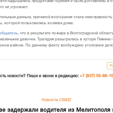
ети надышались продуктами горения и были доставлены в б
го не угрожает.
тельным данным, причиной возгорания стала неисправность
ы, которой пользовались хозяева дома.
общалось
, что в результате пожара в Волгоградской област
 маленькие девочки. Трагедия разыгралась в хуторе Пимено
ском районе. По данному факту возбуждено уголовное дел
К
сть новости? Пиши и звони в редакцию:
+7 (937) 55-66-1
Новости СМИ2
ве задержали водителя из Мелитополя 