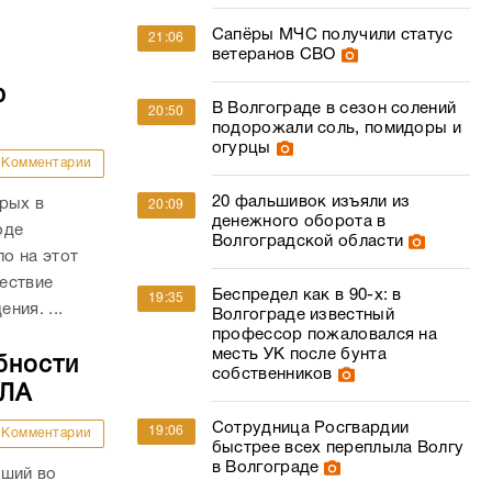
Сапёры МЧС получили статус
21:06
ветеранов СВО
ю
В Волгограде в сезон солений
20:50
подорожали соль, помидоры и
огурцы
Комментарии
20 фальшивок изъяли из
рых в
20:09
денежного оборота в
оде
Волгоградской области
о на этот
ествие
Беспредел как в 90-х: в
19:35
ния. ...
Волгограде известный
профессор пожаловался на
месть УК после бунта
бности
собственников
ПЛА
Сотрудница Росгвардии
19:06
Комментарии
быстрее всех переплыла Волгу
в Волгограде
вший во