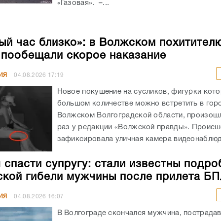
«Газовая». –...
ый час близко»: в Волжском похитител
 пообещали скорое наказание
ИЯ
04.08.2026
17:19
Новое покушение на сусликов, фигурки кото
большом количестве можно встретить в гор
Волжском Волгоградской области, произошл
раз у редакции «Волжской правды». Происш
зафиксировала уличная камера видеонаблюде
 спасти супругу: стали известны подро
ской гибели мужчины после прилета Б
ИЯ
04.08.2026
16:07
В Волгограде скончался мужчина, пострада