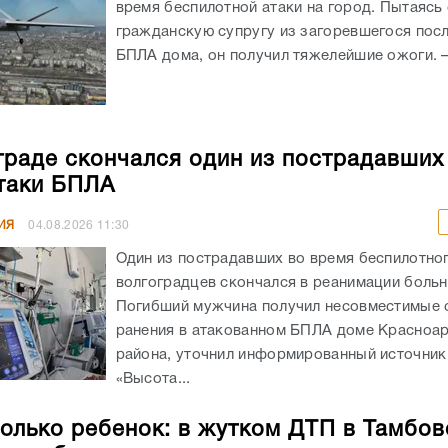
время беспилотной атаки на город. Пытаясь
гражданскую супругу из загоревшегося посл
БПЛА дома, он получил тяжелейшие ожоги. – 
граде скончался один из пострадавших
таки БПЛА
ИЯ
04.08.2026
11:30
Один из пострадавших во время беспилотног
волгоградцев скончался в реанимации боль
Погибший мужчина получил несовместимые 
ранения в атакованном БПЛА доме Красноа
района, уточнил информированный источник
«Высота...
олько ребенок: в жутком ДТП в Тамбов