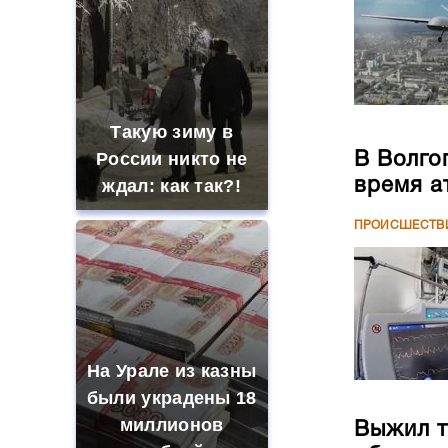
Такую зиму в
России никто не
В Волго
время а
ждал: как так?!
ПРОИСШЕСТВ
На Урале из казны
были украдены 18
миллионов
Выжил т