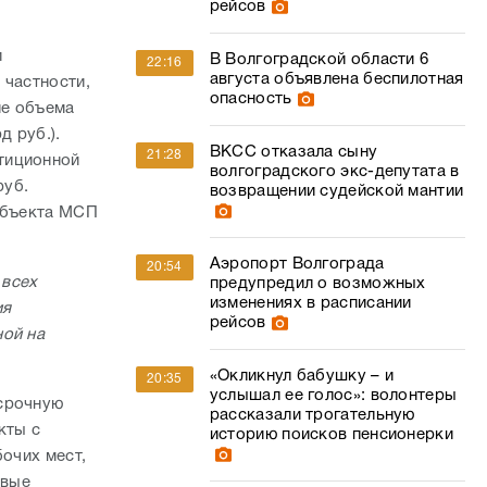
рейсов
и
В Волгоградской области 6
22:16
августа объявлена беспилотная
 частности,
опасность
ие объема
д руб.).
ВКСС отказала сыну
21:28
тиционной
волгоградского экс-депутата в
руб.
возвращении судейской мантии
субъекта МСП
Аэропорт Волгограда
20:54
всех
предупредил о возможных
изменениях в расписании
ия
рейсов
ной на
«Окликнул бабушку – и
20:35
услышал ее голос»: волонтеры
осрочную
рассказали трогательную
кты с
историю поисков пенсионерки
бочих мест,
евые