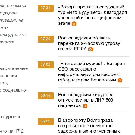
сле в рамках
«Ротор» прошёл в следующий
07:31
тур «Игр Будущего» благодаря
 с рядом
успешной игре на цифровом
лизации на
этапе
 что
жим уделять
Волгоградская область
07:20
сности
пережила 9-часовую угрозу
налета БПЛА
«Настоящий мужик!»: Ветеран
07:02
дварительные
СВО рассказал о
неформальном разговоре с
овышения
губернатором Бочаровым
тов,
е социально-
Волгоградский хирург за
06:15
отпуск принял в ЛНР 500
пациентов
 на уровне
В аэропорту Волгограда
05:59
сократилось количество
то на 17,2
задержанных и отмененных