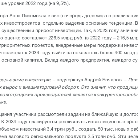
ше уровня 2022 года (на 9,5%).
ора Анна Писемская в свою очередь доложила о реализаци
х инвестпроектов, отдельно выделив основные тенденции. В
 существенный прирост инвестиций. Так, в 2023 году значен
о оценке составляет 226,5 млрд руб. (в 2022 году – 216,5 млр
приоритетных проектов, внедренные меры поддержки инвес
 позволят к 2034 году выйти на показатель более 400 млрд 
в основной капитал. Вклад каждого предприятия, каждого 
серьезные инвестиции
, – подчеркнул Андрей Бочаров. –
При 
х вырос и внешнеторговый оборот. Это значит, что продукц
 волгоградских производителей является конкурентоспособ
ке.
щания участники рассмотрели задачи на ближайшую и долг
. К 2034 году планируется реализовать инвестиционные прое
ъемом инвестиций 3,4 трлн руб., создать 50 тыс. новых ра
ема валового регионального продукта 2,5 трлн руб. Эти цел