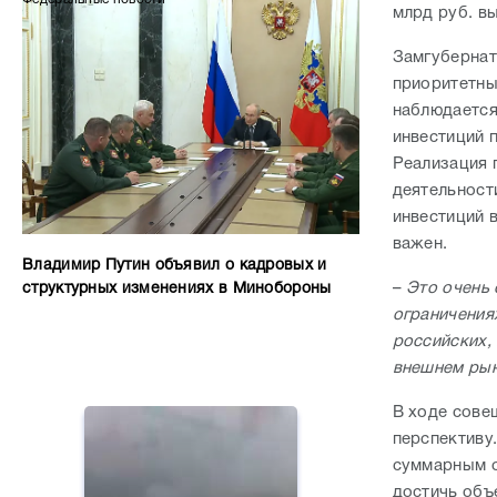
млрд руб. вы
Замгубернат
приоритетны
наблюдается
инвестиций п
Реализация 
деятельности
инвестиций 
важен.
Владимир Путин объявил о кадровых и
–
Это очень 
структурных изменениях в Минобороны
ограничения
российских,
внешнем рын
В ходе сове
перспективу
суммарным об
достичь объ