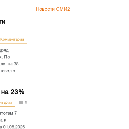
Новости СМИ2
ти
Комментарии
дряд
к. По
ала на 38
евел с...
 на 23%
нтарии
0
итогам 7
а к
 01.08.2026