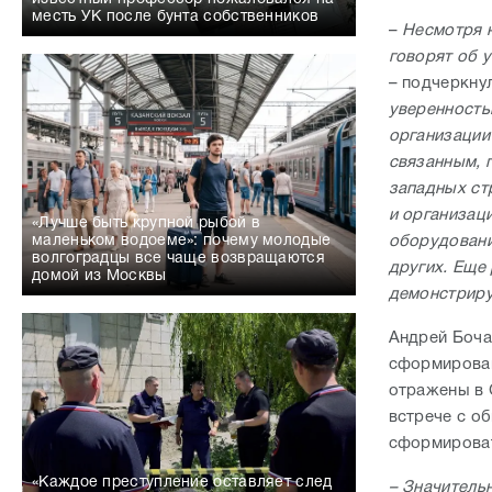
месть УК после бунта собственников
–
Несмотря н
говорят об 
– подчеркну
уверенность
организации
связанным, 
западных ст
и организац
«Лучше быть крупной рыбой в
оборудовани
маленьком водоеме»: почему молодые
волгоградцы все чаще возвращаются
других. Еще 
домой из Москвы
демонстриру
Андрей Боча
сформирован
отражены в 
встрече с о
сформироват
«Каждое преступление оставляет след
– Значительн