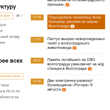
выпускников «Сталинградского
призыва»
ктуру
нтарии
0
Подсудимую чиновницу Анну
17:15
Елисееву уволили из мэрии
кую
Волгограда
зе
ьный склад
Пастух выкрал новорожденных
17:01
уже
телят у волгоградского
животновода
Память погибшего на СВО
рее всех
16:37
волгоградца увековечат на ж/д
станции в Волгограде
Комментарии
Две электрички развезут
15:32
болельщиков «Ротора» 9
утили
августа
 в hh.ru по
области за