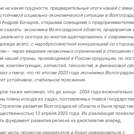
и на какие трудности, предварительные итоги нашей с вами
устойчивой социально-экономической ситуации в Волгоград
л Андрей Бочаров, открывая совещание с предпринимателям
ю сказать: экономика Волгоградской области, предприятия 
 реального сектора во многом адаптировались к современн
прежде всего, с недобросовестной конкуренцией со сторон
ран – через введение незаконных ограничений в отношении 
ий нашей страны, производимой в России продукции, по пос
я, комплектующих, запчастей, технологий, в финансовой сфе
раз отмечу, что по итогам 2023 года экономика Волгоградск
ет устойчивое, стабильное положение.
ров также напомнил, что до конца 2034 года включительно 
ы планы исходя из задач, поставленных главой государства
Стратегии развития Волгоградской области и были представ
бщественностью 12 апреля 2023 года. Их реализация позволи
ь фундамент развития региона на десятилетия вперед.
ая часть проектов реализуется и будет реализоваться с