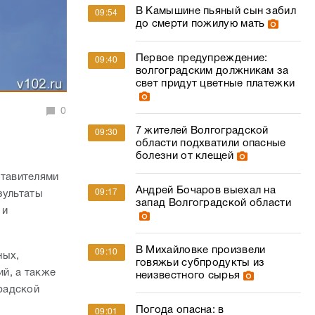
В Камышине пьяный сын забил
09:54
до смерти пожилую мать
Первое предупреждение:
09:40
волгоградским должникам за
свет придут цветные платежки
0
7 жителей Волгоградской
09:30
области подхватили опасные
болезни от клещей
тавителями
Андрей Бочаров выехал на
09:17
зультаты
запад Волгоградской области
 и
В Михайловке произвели
09:10
ных,
говяжьи субпродукты из
й, а также
неизвестного сырья
радской
Погода опасна: в
09:01