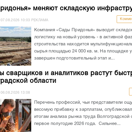
ридонья» меняют складскую инфрастру
Комме
07.08.2026
10:03
РЕКЛАМА
Компания «Сады Придонья» выводит складс
логистику на новый уровень - в активной фа
строительства находится мультифункционал
сырья площадью 24 000 кв. м. На площадке 
завершен подготовительный этап и...
ы сварщиков и аналитиков растут быст
градской области
06.08.2026
13:08
Перечень профессий, чьи представители ощ
весомую прибавку к зарплатам, опубликовали
итогам анализа рынка труда Волгоградской 
первое полугодие 2026 года. Сильнее...