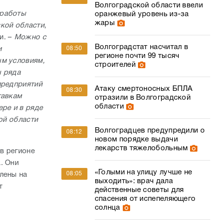
Волгоградской области ввели
 работы
оранжевый уровень из-за
жары
ской области
,
и. –
Можно с
Волгоградстат насчитал в
и
08:50
регионе почти 99 тысяч
ым условиям,
строителей
ы ряда
предприятий
Атаку смертоносных БПЛА
08:30
тавкам
отразили в Волгоградской
области
ре и в ряде
ой области
Волгоградцев предупредили о
08:12
новом порядке выдачи
лекарств тяжелобольным
в регионе
. Они
«Голыми на улицу лучше не
08:05
лены на
выходить»: врач дала
т
действенные советы для
спасения от испепеляющего
солнца