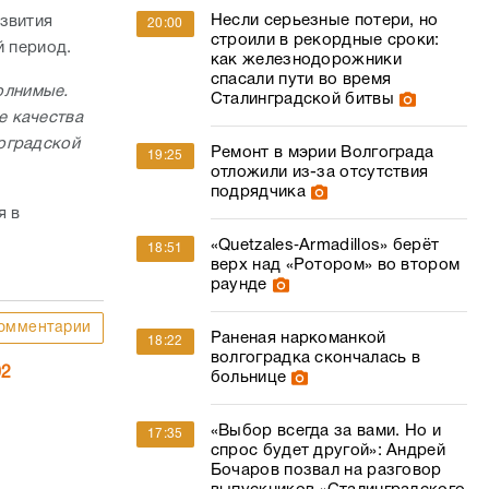
Несли серьезные потери, но
звития
20:00
строили в рекордные сроки:
й период.
как железнодорожники
спасали пути во время
олнимые.
Сталинградской битвы
е качества
оградской
Ремонт в мэрии Волгограда
19:25
отложили из-за отсутствия
подрядчика
я в
«Quetzales‑Armadillos» берёт
18:51
верх над «Ротором» во втором
раунде
омментарии
Раненая наркоманкой
18:22
волгоградка скончалась в
02
больнице
«Выбор всегда за вами. Но и
17:35
спрос будет другой»: Андрей
Бочаров позвал на разговор