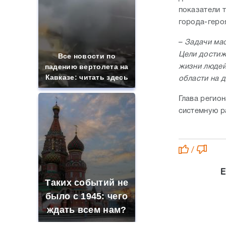
показатели 
города-геро
–
Задачи ма
Цели достиж
Все новости по
падению вертолета на
жизни людей
Кавказе: читать здесь
области на 
Глава регио
системную р
/
Е
Таких событий не
было с 1945: чего
ждать всем нам?