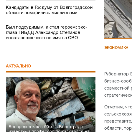
Кандидаты в Госдуму от Волгоградской
области померились миллионами
Был подсудимым, а стал героем: экс-
глава ГИБДД Александр Степанов
восстановил честное имя на СВО
ЭКОНОМИКА
АКТУАЛЬНО
Губернатор 
бизнес-сооб
совместной 
стратегичес
Отметим, чт
сельскохозя
представите
Беспредел как в 90-х: в Волгограде
области, то
известный профессор пожаловался на