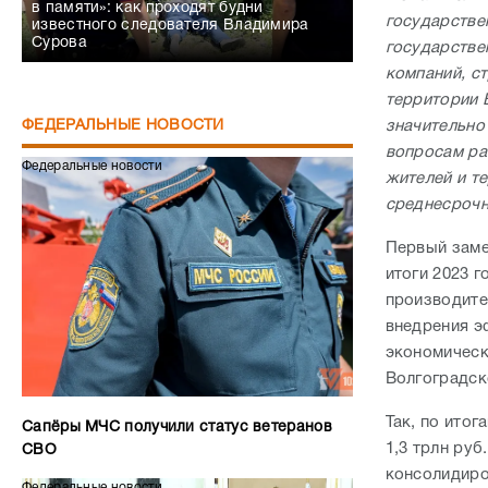
в памяти»: как проходят будни
государствен
известного следователя Владимира
Сурова
государстве
компаний, ст
территории 
значительно
ФЕДЕРАЛЬНЫЕ НОВОСТИ
вопросам ра
Федеральные новости
жителей и т
среднесрочн
Первый заме
итоги 2023 
производите
внедрения э
экономическ
Волгоградск
Так, по итог
Сапёры МЧС получили статус ветеранов
1,3 трлн руб.
СВО
консолидиро
Федеральные новости