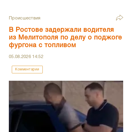
Происшествия
В Ростове задержали водителя
из Мелитополя по делу о поджоге
фургона с топливом
05.08.2026
14:52
Комментарии