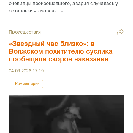
очевидцы произошедшего, авария случилась у
остановки «Газовая». –...
Происшествия
«Звездный час близко»: в
Волжском похитителю суслика
пообещали скорое наказание
04.08.2026
17:19
Комментарии