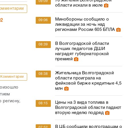
70 жителей Волгоградской
09:09
области искали в июле
омментарии
Минобороны сообщило о
09:06
02
ликвидации за ночь над
регионами России 605 БПЛА
В Волгоградской области
08:39
лучших педагогов ДШИ
наградят губернаторской
премией
Жительница Волгоградской
08:38
Комментарии
области проиграла на
фейковой бирже кредитные 4,5
роизошло
млн
стием
 региону,
Цены на 3 вида топлива в
08:15
Волгоградской области падают
вторую неделю подряд
В ЦБ сообщили волгоградцам о
07:52