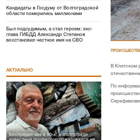
Кандидаты в Госдуму от Волгоградской
области померились миллионами
Был подсудимым, а стал героем: экс-
глава ГИБДД Александр Степанов
восстановил честное имя на СВО
ПРОИСШЕСТВ
В Клетском 
АКТУАЛЬНО
отечественн
По информац
происшестви
Серафимович
Беспредел как в 90-х: в Волгограде
известный профессор пожаловался на