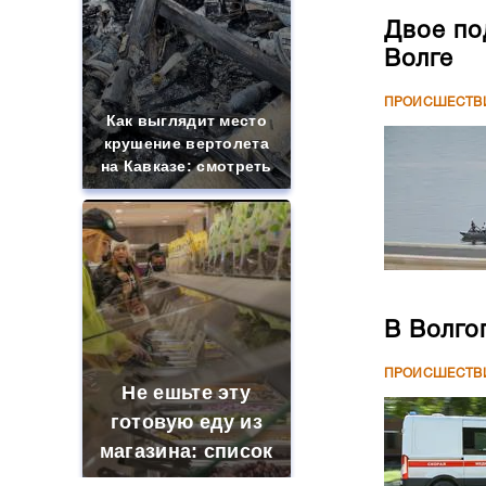
Двое по
Волге
ПРОИСШЕСТВ
Как выглядит место
крушение вертолета
на Кавказе: смотреть
В Волго
ПРОИСШЕСТВ
Не ешьте эту
готовую еду из
магазина: список