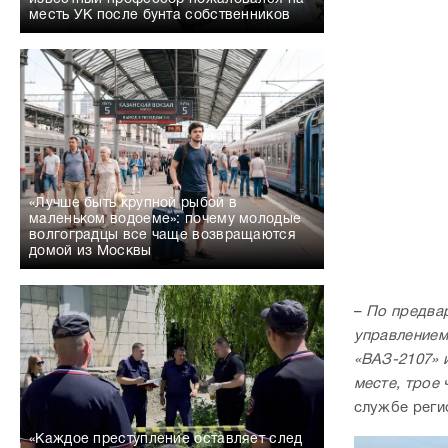
месть УК после бунта собственников
«Лучше быть крупной рыбой в
маленьком водоеме»: почему молодые
волгоградцы все чаще возвращаются
домой из Москвы
–
По предвар
управлением
«ВАЗ-2107» 
месте, трое 
службе реги
«Каждое преступление оставляет след