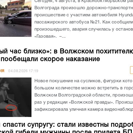
Сегодня, 4 августа, в Краснооктябрьском р
Волгограда произошло дорожно-транспорт
происшествие с участием автомобиля Hyunda
пассажирского автобуса №21. Как сообщил
произошедшего, авария случилась у остано
«Газовая». –...
ый час близко»: в Волжском похитител
 пообещали скорое наказание
ИЯ
04.08.2026
17:19
Новое покушение на сусликов, фигурки кото
большом количестве можно встретить в гор
Волжском Волгоградской области, произошл
раз у редакции «Волжской правды». Происш
зафиксировала уличная камера видеонаблюде
 спасти супругу: стали известны подро
ской гибели мужчины после прилета Б