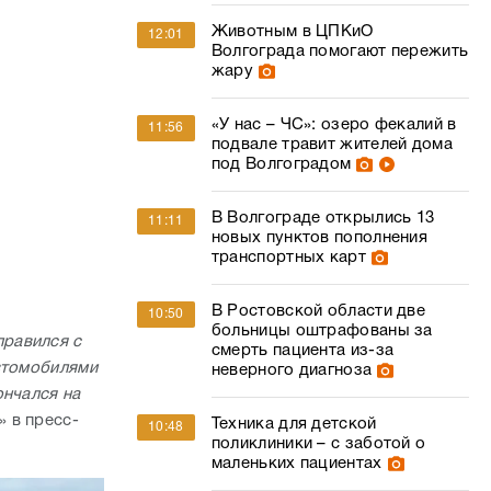
Животным в ЦПКиО
12:01
Волгограда помогают пережить
жару
«У нас – ЧС»: озеро фекалий в
11:56
подвале травит жителей дома
под Волгоградом
В Волгограде открылись 13
11:11
новых пунктов пополнения
транспортных карт
В Ростовской области две
10:50
больницы оштрафованы за
правился с
смерть пациента из-за
втомобилями
неверного диагноза
ончался на
 в пресс-
Техника для детской
10:48
поликлиники – с заботой о
маленьких пациентах