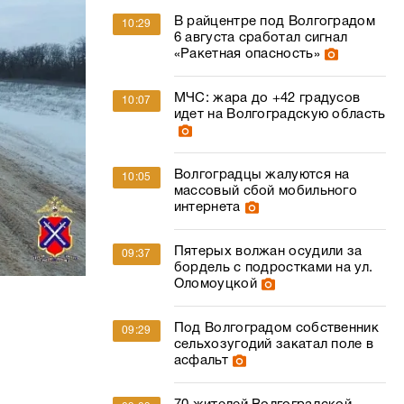
В райцентре под Волгоградом
10:29
6 августа сработал сигнал
«Ракетная опасность»
МЧС: жара до +42 градусов
10:07
идет на Волгоградскую область
Волгоградцы жалуются на
10:05
массовый сбой мобильного
интернета
Пятерых волжан осудили за
09:37
бордель с подростками на ул.
Оломоуцкой
Под Волгоградом собственник
09:29
сельхозугодий закатал поле в
асфальт