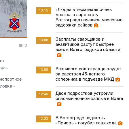
«Людей в терминале очень
13:15
много»: в аэропорту
Волгограда начались массовые
задержки рейсов
Зарплаты сварщиков и
13:08
аналитиков растут быстрее
0
всех в Волгоградской области
рех
варя.
Ревнивого волгоградца осудят
13:08
за расстрел 45-летнего
анспортное
соперника в подъезде МКД
ловка -
Двое подростков устроили
12:46
опасный ночной заплыв в Волге
В Волгограде водитель
12:23
«Приоры» погубил пешехода