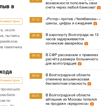
возможности пополнить свои
лыв в
счета через любой банкомат
«Ротор» против «Челябинска» –
07:12
Комментарии
шансы, цифры и ожидания
та, около
В аэропорту Волгограда на 13
06:36
ыв, пытаясь
часов задерживаются
оармейском
сочинские авиарейсы
ив памятника
В СФР рассказали о правилах
06:18
расчёта размера больничного
для волгоградцев
ехода
В Волгоградской области
06:04
отменена восьмичасовая
Комментарии
беспилотная опасность
и произошло
томобиля
В Волгоградской области
05:51
айтишник из Москвы попался
сии по
на продаже «вредоноса»