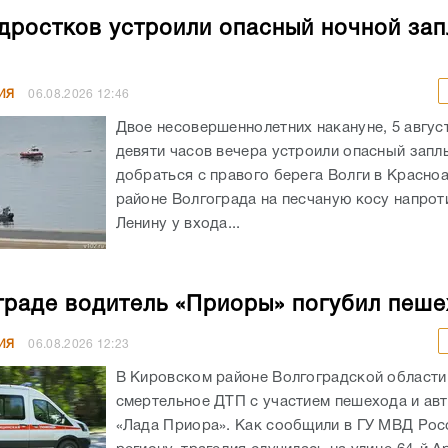
дростков устроили опасный ночной зап
ИЯ
06.08.2026
12:46
Двое несовершеннолетних накануне, 5 авгус
девяти часов вечера устроили опасный запл
добраться с правого берега Волги в Красн
районе Волгограда на песчаную косу напрот
Ленину у входа...
граде водитель «Приоры» погубил пеш
ИЯ
06.08.2026
12:23
В Кировском районе Волгоградской област
смертельное ДТП с участием пешехода и ав
«Лада Приора». Как сообщили в ГУ МВД Рос