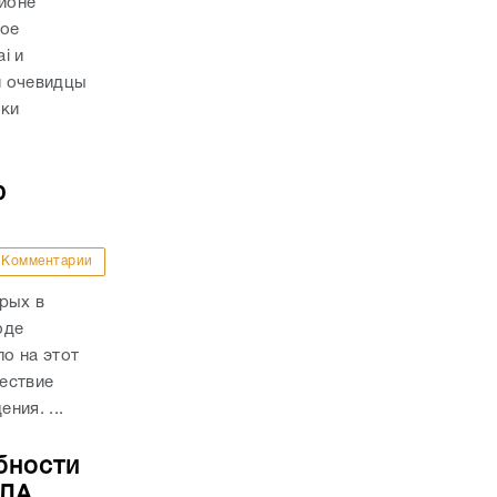
айоне
ное
i и
и очевидцы
вки
ю
Комментарии
рых в
оде
о на этот
ествие
ния. ...
бности
ПЛА