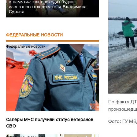
в памяти»: как проходят будни
известного следователя Владимира
Сурова
ФЕДЕРАЛЬНЫЕ НОВОСТИ
Федеральные новости
По факту ДТ
произошедш
Сапёры МЧС получили статус ветеранов
Фото: ГУ МВ
СВО
Федеральные новости