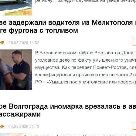
региону, трагедия случилась на улице 64-й А
ве задержали водителя из Мелитополя 
ге фургона с топливом
ИЯ
05.08.2026
14:52
В Ворошиловском районе Ростова-на-Дону
уголовное дело по факту умышленного унич
имущества. Как передает Привет-Ростов, сл
квалифицировали происшествие по части 2 с
РФ – «Умышленное уничтожение или поврежд
ре Волгограда иномарка врезалась в а
ассажирами
ИЯ
04.08.2026
20:13