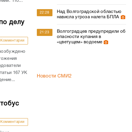
рмии. По...
Над Волгоградской областью
22:28
нависла угроза налета БПЛА
по делу
Волгоградцев предупредили об
21:23
опасности купания в
Комментарии
«цветущем» водоеме
 возбуждено
тожения
едователи
татьи 167 УК
Новости СМИ2
ение...
втобус
Комментарии