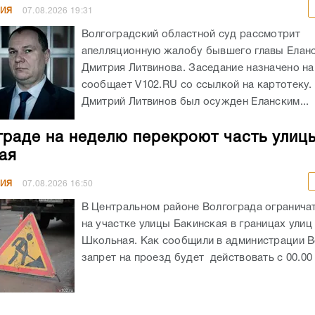
НИЯ
07.08.2026
19:31
Волгоградский областной суд рассмотрит
апелляционную жалобу бывшего главы Елан
Дмитрия Литвинова. Заседание назначено на 
сообщает V102.RU со ссылкой на картотеку
Дмитрий Литвинов был осужден Еланским...
граде на неделю перекроют часть улиц
ая
НИЯ
07.08.2026
16:50
В Центральном районе Волгограда огранича
на участке улицы Бакинская в границах улиц
Школьная. Как сообщили в администрации В
запрет на проезд будет действовать с 00.00 ч