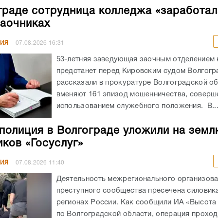
граде сотрудница колледжа «заработал
заочниках
НИЯ
07.08.2026
16:31
53-летняя заведующая заочным отделением
предстанет перед Кировским судом Волгогр
рассказали в прокуратуре Волгоградской об
вменяют 161 эпизод мошенничества, соверш
использованием служебного положения. В..
полиция в Волгограде уложили на земл
ков «Госуслуг»
НИЯ
07.08.2026
11:40
Деятельность межрегионального организов
преступного сообщества пресечена силовика
регионах России. Как сообщили ИА «Высота
по Волгоградской области, операция прохо