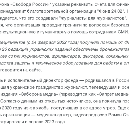
гиона «Свобода России»* указаны реквизиты счета для фина
принадлежит благотворительной организации "Фонд 24.02". 
ждается, что его создавали "журналисты для журналистов". 
ся, что организация проводит тренинги по вопросам безопас
онсультационную и гуманитарную помощь сотрудникам СМИ
реципиентов (с 24 февраля 2022 года) получили помощь от Ф
е 20 редакций украинских изданий обеспечены бронежилета
лее сотни журналистов, фрилансеров, фиксеров, локальны
едства защиты и техническое оборудование для работы в о
говорится на сайте.
ь и исполнительный директор фонда — родившаяся в России
вшая украинское гражданство журналист, телеведущая и ос
 издания «Заборона медиа» (переводится как «Запрет медиа
 Согласно данным из открытых источников, она покинула по
 2020 году из-за якобы поступивших в ее адрес угроз. Еще 
ь организации — медиаменеджер, видеопродюсер Роман Ст
стрировали в апреле 2023 года.