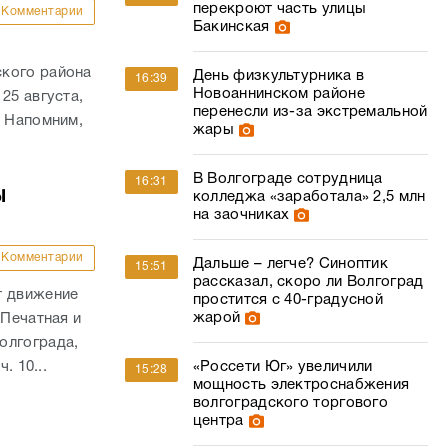
перекроют часть улицы
Комментарии
Бакинская
ского района
День физкультурника в
16:39
Новоаннинском районе
25 августа,
перенесли из-за экстремальной
. Напомним,
жары
В Волгограде сотрудница
16:31
ы
колледжа «заработала» 2,5 млн
на заочниках
Комментарии
Дальше – легче? Синоптик
15:51
рассказал, скоро ли Волгоград
т движение
простится с 40-градусной
жарой
 Печатная и
олгограда,
«Россети Юг» увеличили
. 10...
15:28
мощность электроснабжения
волгоградского торгового
центра