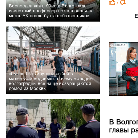
/
Беспредел как в 90-х: в Волгограде
известный профессор пожаловался на
месть УК после бунта собственников
Е
РЕКЛАМА
«Лучше быть крупной рыбой в
маленьком водоеме»: почему молодые
волгоградцы все чаще возвращаются
домой из Москвы
В Волго
главы р