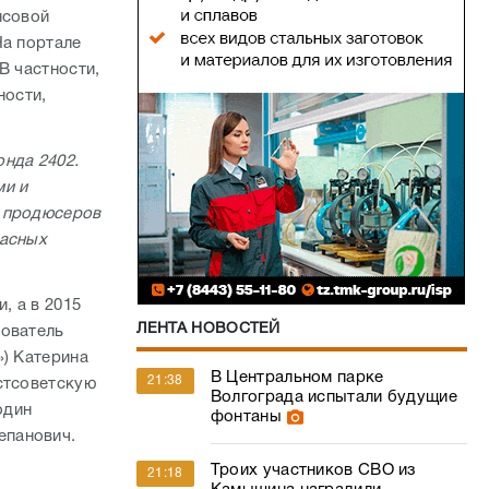
нсовой
На портале
В частности,
ности,
.
онда 2402.
ми и
х продюсеров
пасных
, а в 2015
ЛЕНТА НОВОСТЕЙ
нователь
») Катерина
В Центральном парке
21:38
стсоветскую
Волгограда испытали будущие
один
фонтаны
епанович.
Троих участников СВО из
21:18