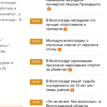
Камышина наградили
лгограде,
посмертно Указом Президента
аботала в
онометр», а
олгоград». В
В Волгограде наградили сто
20:59
лучших спортсменов и
тренеров
»*
Молодую волгоградку с
20:24
опухолью спасли от паралича
ион»*
стопы
сии,
В Волгограде зарезавшая
20:03
удило в
прохожую наркоманка ответит
м 20
за убийство
В Волгограде решат судьбу
19:31
осужденного на 10 лет экс-
главы района
«Он не может без взрослых»: в
19:22
Волгоградской области