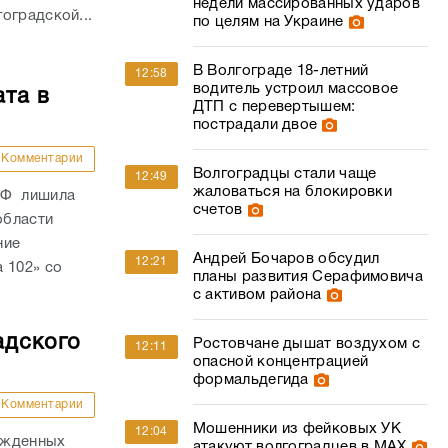
недели массированных ударов
оградской...
по целям на Украине
В Волгограде 18-летний
12:58
водитель устроил массовое
ата в
ДТП с перевертышем:
пострадали двое
Комментарии
Волгоградцы стали чаще
12:49
жаловаться на блокировки
РФ лишила
счетов
области
ние
Андрей Бочаров обсудил
12:21
 102» со
планы развития Серафимовича
с активом района
адского
Ростовчане дышат воздухом с
12:11
опасной концентрацией
формальдегида
Комментарии
Мошенники из фейковых УК
12:04
ожденных
атакуют волгоградцев в МАХ