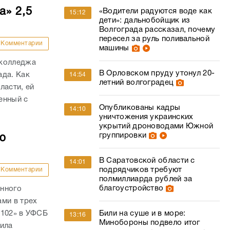
а» 2,5
«Водители радуются воде как
15:12
дети»: дальнобойщик из
Волгограда рассказал, почему
пересел за руль поливальной
Комментарии
машины
 колледжа
В Орловском пруду утонул 20-
ада. Как
14:54
летний волгоградец
ласти, ей
енный с
Опубликованы кадры
14:10
.
уничтожения украинских
укрытий дроноводами Южной
группировки
ю
В Саратовской области с
14:01
подрядчиков требуют
Комментарии
полмиллиарда рублей за
благоустройство
анного
ми в трех
Били на суше и в море:
 102» в УФСБ
13:16
Минобороны подвело итог
дила