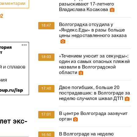
омментарии
разыскивают 17-летнего
Владислава Косакова
02
Волгоградка отсудила у
18:47
«Яндекс.Еды» в разы больше
цены недоставленного заказа
«Течением уносит за секунды»:
18:03
один из самых опасных пляжей
назвали в Волгоградской
области
Двое погибших, больше 20
17:40
пострадавших: в Волгограде за
неделю случился шквал ДТП
В центре Волгограда зазвучит
17:01
орган
лет экс-
В Волгограде на неделю
16:50