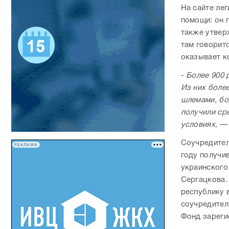
На сайте ле
помощи: он 
также утвер
там говорит
оказывает к
-
Более 900 
Из них боле
шлемами, бо
получили ср
условиях,
— 
Соучредител
РЕКЛАМА
году получи
украинского
Сергацкова.
республику в
соучредител
Фонд зареги