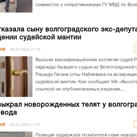
совместно с оперативниками ГУ МВД по Волг
казала сыну волгоградского экс-депут
ении судейской мантии
НИЯ
06.08.2026
21:28
Высшая квалификационная коллегия судей 
надежды бывшего судью из Волгоградской 
Рашада Гасана оглы Набиевана на возвраще
судейской мантии. Как сообщает ИА «Высота
ссылкой на опубликованные решения,...
выкрал новорожденных телят у волгогр
овода
НИЯ
06.08.2026
17:01
Полиция задержала похитителя семи новор