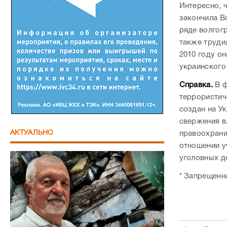
Интересно, 
закончила В
ряде волгог
также труди
2010 году он
украинского
Справка.
В 
террористиче
создан на У
свержения вл
АКТУАЛЬНО
правоохрани
отношении у
уголовных де
* Запрещенн