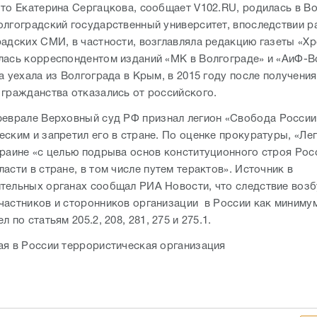
что Екатерина Сергацкова, сообщает V102.RU, родилась в Во
олгоградский государственный университет, впоследствии р
радских СМИ, в частности, возглавляла редакцию газеты «Хр
лась корреспондентом изданий «МК в Волгограде» и «АиФ-В
а уехала из Волгограда в Крым, в 2015 году после получения
 гражданства отказались от российского.
феврале Верховный суд РФ признал легион «Свобода России
ским и запретил его в стране. По оценке прокуратуры, «Лег
краине «с целью подрыва основ конституционного строя Рос
асти в стране, в том числе путем терактов». Источник в
тельных органах сообщал РИА Новости, что следствие возб
частников и сторонников организации в России как миниму
л по статьям 205.2, 208, 281, 275 и 275.1.
ая в России террористическая организация