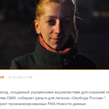
НИЯ
16.12.2023 21:06
фонд, созданный украинскими журналистами для оказания 
лям СМИ, собирает деньги для легиона «Свобода России»*,
вуют проанализированные РИА Новости данные.