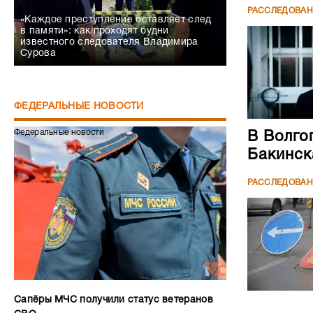
РАССЛЕДОВА
«Каждое преступление оставляет след
в памяти»: как проходят будни
известного следователя Владимира
Сурова
ФЕДЕРАЛЬНЫЕ НОВОСТИ
Федеральные новости
В Волго
Бакинск
РАССЛЕДОВА
Сапёры МЧС получили статус ветеранов