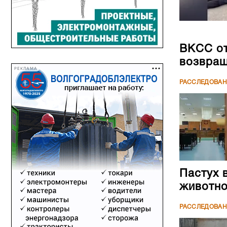
ВКСС от
возвращ
РЕКЛАМА
РАССЛЕДОВА
Пастух 
животн
РАССЛЕДОВА