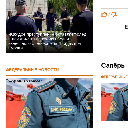
в памяти»: как проходят будни
известного следователя Владимира
Сурова
Сапёры 
ФЕДЕРАЛЬНЫЕ НОВОСТИ
ФЕДЕРАЛЬНЫЕ
Федеральные новости
Владими
изменен
Сапёры МЧС получили статус ветеранов
ФЕДЕРАЛЬНЫЕ
СВО
Федеральные новости