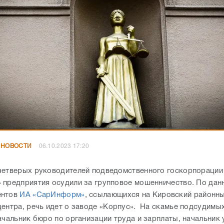
 НОВОСТИ
06.10.2023 17:20
четверых руководителей подведомственного госкорпорации
 предприятия осудили за групповое мошенничество. По да
ентов
ИА «СарИнформ»
, ссылающихся на Кировский районн
центра, речь идет о заводе «Корпус». На скамье подсудимы
ачальник бюро по организации труда и зарплаты, начальник 
ого оборудования и начальник электроремонтного участка.
2020 года по май 2021-го злоумышленники отправляли в голо
 фиктивные отчеты о выполненных разовых работах. На осн
иал получал доплату. Но на самом деле дополнительных дене
 – работа и так выполнялась. Злоумышленники в общей сло