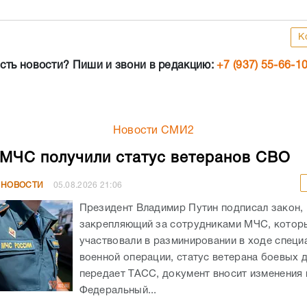
Новости СМИ2
МЧС получили статус ветеранов СВО
 НОВОСТИ
05.08.2026
21:06
Президент Владимир Путин подписал закон,
закрепляющий за сотрудниками МЧС, котор
участвовали в разминировании в ходе специ
военной операции, статус ветерана боевых д
передает ТАСС, документ вносит изменения 
Федеральный...
р Путин объявил о кадровых и структу
иях в Минобороны
 НОВОСТИ
05.08.2026
13:41
5 августа Владимир Путин провёл встречу с