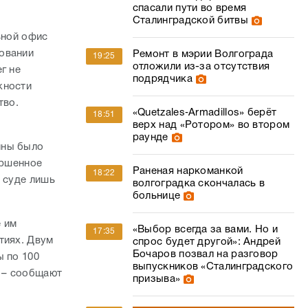
тво.
«Quetzales‑Armadillos» берёт
18:51
верх над «Ротором» во втором
раунде
ины было
ершенное
Раненая наркоманкой
18:22
а суде лишь
волгоградка скончалась в
больнице
е им
«Выбор всегда за вами. Но и
17:35
тиях. Двум
спрос будет другой»: Андрей
Бочаров позвал на разговор
ы по 100
выпускников «Сталинградского
, – сообщают
призыва»
Подсудимую чиновницу Анну
17:15
Елисееву уволили из мэрии
Волгограда
омментарии
02
Пастух выкрал новорожденных
17:01
телят у волгоградского