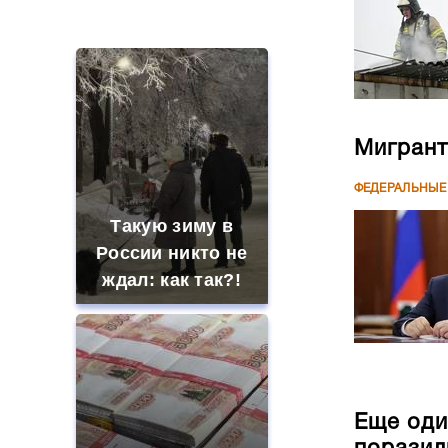
Мигрант
ФЕДЕРАЛЬНЫЕ
Такую зиму в
России никто не
ждал: как так?!
Еще оди
поразил
На Урале из казны
были украдены 18
ФЕДЕРАЛЬНЫЕ
миллионов
рублей