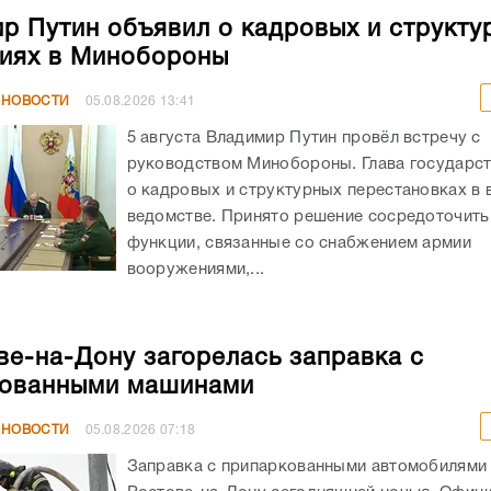
руководством Минобороны. Глава государст
о кадровых и структурных перестановках в
ведомстве. Принято решение сосредоточить
функции, связанные со снабжением армии
вооружениями,...
ве-на-Дону загорелась заправка с
кованными машинами
 НОВОСТИ
05.08.2026
07:18
Заправка с припаркованными автомобилями 
Ростове-на-Дону сегодняшней ночью. Офиц
причиной ЧП глава города Александр Скряб
нарушения требований пожарной безопаснос
результате нарушения требований пожарной
безопасности...