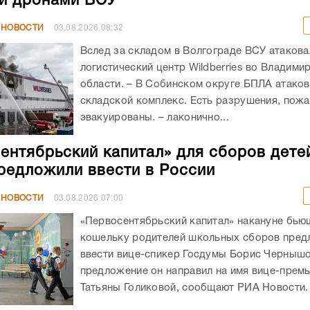
складской комплекс. Есть разрушения, пож
эвакуированы. – лаконично...
ентябрьский капитал» для сборов дете
редложили ввести в России
 НОВОСТИ
03.08.2026
07:00
«Первосентябрьский капитал» накануне бью
кошельку родителей школьных сборов пре
ввести вице-спикер Госдумы Борис Чернышо
предложение он направил на имя вице-прем
Татьяны Голиковой, сообщают РИА Новости. .
 склад Wildberries атаковали в Пензен
: есть пострадавший
 НОВОСТИ
30.07.2026
06:56
После беспилотной атаки ВСУ логистический