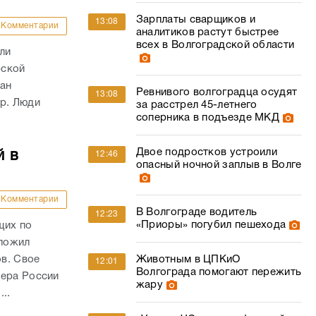
Ревнивого волгоградца осудят
13:08
ар. Люди
за расстрел 45-летнего
соперника в подъезде МКД
Двое подростков устроили
й в
12:46
опасный ночной заплыв в Волге
Комментарии
В Волгограде водитель
12:23
«Приоры» погубил пешехода
щих по
дложил
в. Свое
Животным в ЦПКиО
12:01
Волгограда помогают пережить
ьера России
жару
..
«У нас – ЧС»: озеро фекалий в
11:56
ской
подвале травит жителей дома
под Волгоградом
Комментарии
 центр