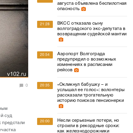
Аэропорт Волгограда
20:54
предупредил о возможных
изменениях в расписании
рейсов
«Окликнул бабушку – и
0
20:35
услышал ее голос»: волонтеры
рассказали трогательную
историю поисков пенсионерки
нным
ый суд
Несли серьезные потери, но
20:00
х предстали
строили в рекордные сроки:
участка
как железнодорожники
спасали пути во время
Сталинградской битвы
вной офис
овании
Ремонт в мэрии Волгограда
19:25
отложили из-за отсутствия
г не
подрядчика
жности