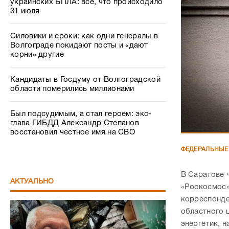
Кандидаты в Госдуму от Волгоградской
области померились миллионами
Был подсудимым, а стал героем: экс-
глава ГИБДД Александр Степанов
восстановил честное имя на СВО
ФЕДЕРАЛЬНЫЕ
В Саратове 
АКТУАЛЬНО
«Роскосмос»
корреспонд
областного 
энергетик, н
испытательн
– С января 
предприятия
отчетов фил
Беспредел как в 90-х: в Волгограде
требовалось
известный профессор пожаловался на