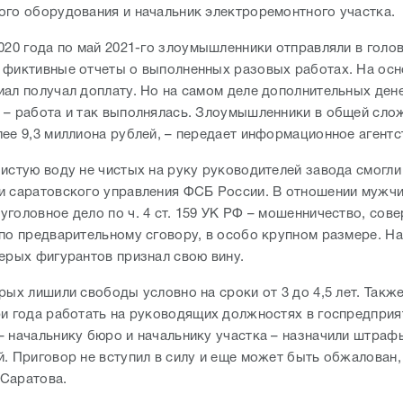
лее 9,3 миллиона рублей, – передает информационное агентс
чистую воду не чистых на руку руководителей завода смогли
и саратовского управления ФСБ России. В отношении мужч
уголовное дело по ч. 4 ст. 159 УК РФ – мошенничество, сов
 по предварительному сговору, в особо крупном размере. Н
верых фигурантов признал свою вину.
рых лишили свободы условно на сроки от 3 до 4,5 лет. Такж
ри года работать на руководящих должностях в госпредприя
– начальнику бюро и начальнику участка – назначили штраф
й. Приговор не вступил в силу и еще может быть обжалован
 Саратова.
К
сть новости? Пиши и звони в редакцию:
+7 (937) 55-66-1