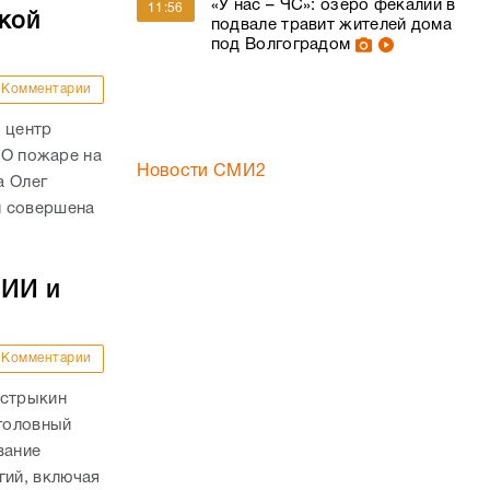
. О пожаре на
Новости СМИ2
а Олег
и совершена
 ИИ и
Комментарии
астрыкин
Уголовный
вание
ий, включая
ний.
 семьи