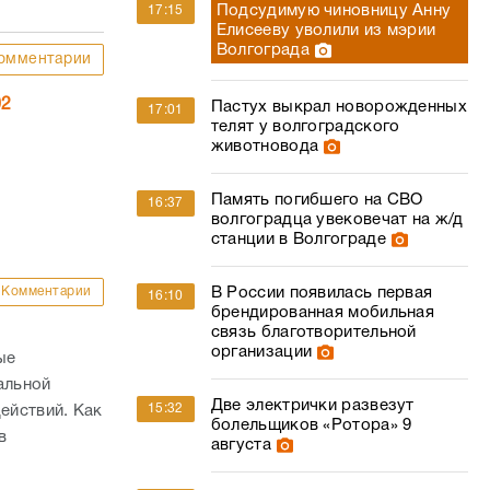
животновода
Память погибшего на СВО
16:37
волгоградца увековечат на ж/д
станции в Волгограде
Комментарии
В России появилась первая
16:10
брендированная мобильная
связь благотворительной
организации
ые
альной
Две электрички развезут
15:32
ействий. Как
болельщиков «Ротора» 9
в
августа
Вымогателю Infiniti, золота и
15:20
рных
денег у волгоградца дали 10
лет колонии
Комментарии
МегаФон улучшил связь в
15:05
«столице российской
провинции»