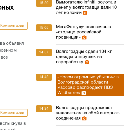
ва объявил
 военном
Волгоградцы сдали 134 кг
14:57
одежды и игрушек на
 все
переработку
«Несем огромные убытки»: в
14:42
Волгоградской области
массово распродают ПВЗ
Wildberries
Волгоградцы продолжают
14:34
Комментарии
жаловаться на сбой интернет-
соединения
вспыхнула в
иальной
Минобороны сообщило об
14:29
ин назвал
успехах группировок на полях
СВО
ти. – В
Суд в Волгограде лишил
14:06
фиктивную жену погибшего