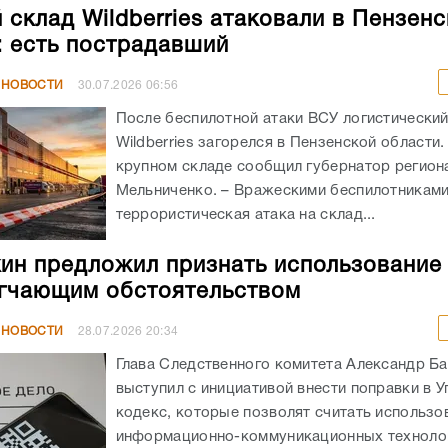
Wildberries загорелся в Пензенской области
крупном складе сообщил губернатор регион
Мельниченко. – Вражескими беспилотникам
террористическая атака на склад...
ин предложил признать использование
гчающим обстоятельством
 НОВОСТИ
28.07.2026
20:34
Глава Следственного комитета Александр Б
выступил с инициативой внести поправки в 
кодекс, которые позволят считать использо
информационно-коммуникационных технолог
VPN и искусственный интеллект, отягчающим
обстоятельством при совершении преступле
ющее...
ризвал поддерживать бойцов СВО и их