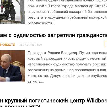
ам с судимостью запретили гражданст
 НОВОСТИ
04.08.2026
21:21
Президент России Владимир Путин подписал
который запрещает иностранцам с неснятой
непогашенной судимостью получать российс
разрешение на временное проживание и вид
жительство. Документ официально опублико
августа...
н крупный логистический центр Wildberr
и дронами ВСУ
 НОВОСТИ
03.08.2026
08:32
Вслед за складом в Волгограде ВСУ атакова
логистический центр Wildberries во Владими
области. – В Собинском округе БПЛА атако