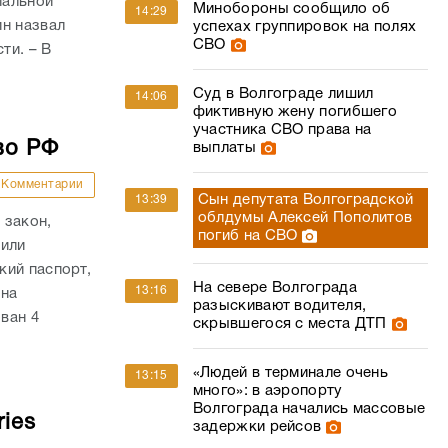
участника СВО права на
во РФ
выплаты
Комментарии
Сын депутата Волгоградской
13:39
облдумы Алексей Пополитов
 закон,
погиб на СВО
 или
кий паспорт,
На севере Волгограда
13:16
 на
разыскивают водителя,
ван 4
скрывшегося с места ДТП
«Людей в терминале очень
13:15
много»: в аэропорту
Волгограда начались массовые
ies
задержки рейсов
Зарплаты сварщиков и
13:08
Комментарии
аналитиков растут быстрее
всех в Волгоградской области
ли
рской
ван