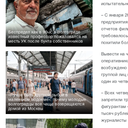
месть УК после бунта собственников
похитили бо
Вывести на 
оперативник
возбуждено 
группой лиц
один из чет
– Всех четве
«Лучше быть крупной рыбой в
запретили т
маленьком водоеме»: почему молодые
волгоградцы все чаще возвращаются
фигурантам 
домой из Москвы
тысяч рубле
журналисты
/
Е
«Каждое преступление оставляет след