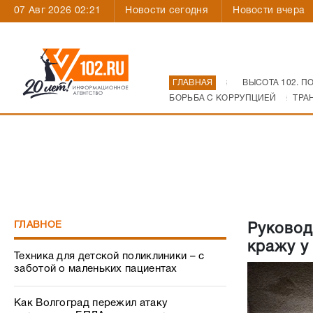
07 Авг 2026 02:21
Новости сегодня
Новости вчера
ГЛАВНАЯ
ВЫСОТА 102. П
БОРЬБА С КОРРУПЦИЕЙ
ТРА
ГЛАВНОЕ
Руковод
кражу у
Техника для детской поликлиники – с
заботой о маленьких пациентах
Как Волгоград пережил атаку
украинских БПЛА: все, что происходило
31 июля
Силовики и сроки: как одни генералы в
Волгограде покидают посты и «дают
корни» другие