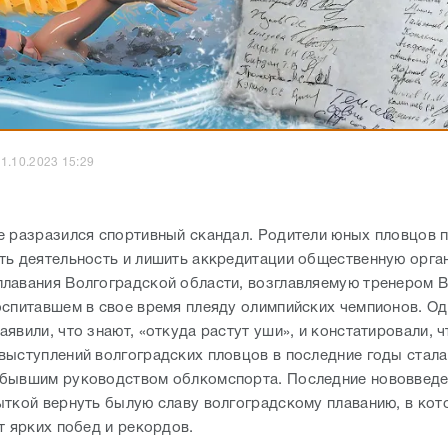
1.10.2023 15:29
е разразился спортивный скандал. Родители юных пловцов 
ть деятельность и лишить аккредитации общественную орга
лавания Волгоградской области, возглавляемую тренером 
оспитавшем в свое время плеяду олимпийских чемпионов. Од
явили, что знают, «откуда растут уши», и констатировали, 
выступлений волгоградских пловцов в последние годы стала
бывшим руководством облкомспорта. Последние нововведе
ыткой вернуть былую славу волгоградскому плаванию, в ко
ет ярких побед и рекордов.