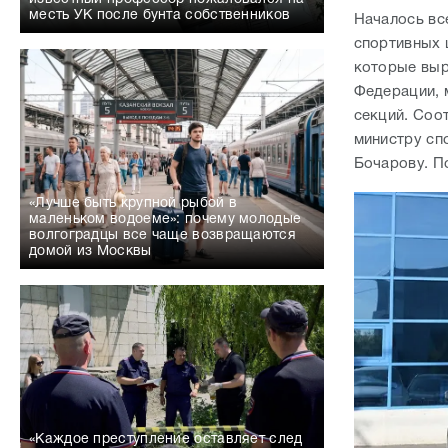
месть УК после бунта собственников
Началось вс
спортивных ш
которые выр
Федерации, 
секций. Соо
министру сп
Бочарову. П
«Лучше быть крупной рыбой в
маленьком водоеме»: почему молодые
волгоградцы все чаще возвращаются
домой из Москвы
«Каждое преступление оставляет след