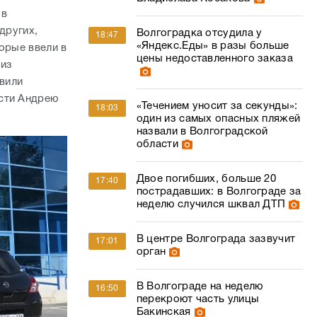
 в
других,
Волгоградка отсудила у
18:47
«Яндекс.Еды» в разы больше
орые ввели в
цены недоставленного заказа
 из
вили
асти Андрею
«Течением уносит за секунды»:
18:03
один из самых опасных пляжей
назвали в Волгоградской
области
Двое погибших, больше 20
17:40
пострадавших: в Волгограде за
неделю случился шквал ДТП
В центре Волгограда зазвучит
17:01
орган
В Волгограде на неделю
16:50
перекроют часть улицы
Бакинская