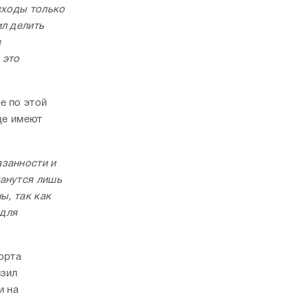
сходы только
ил делить
в
 это
е по этой
де имеют
азанности и
танутся лишь
ы, так как
 для
орта
изил
и на