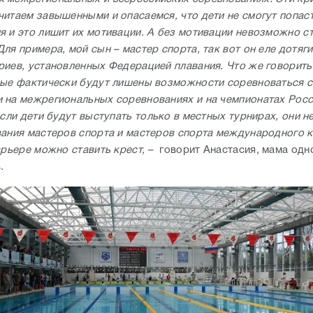
читаем завышенными и опасаемся, что дети не смогут попаст
я и это лишит их мотивации. А без мотивации невозможно с
ля примера, мой сын – мастер спорта, так вот он еле дотяг
риев, установленных Федерацией плавания. Что же говорить
рые фактически будут лишены возможности соревноваться с
 на межрегиональных соревнованиях и на чемпионатах Росс
если дети будут выступать только в местных турнирах, они н
вания мастеров спорта и мастеров спорта международного к
карьере можно ставить крест, –
говорит Анастасия, мама одн
.