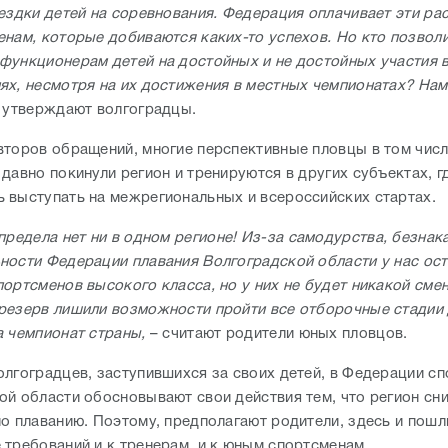
оездки детей на соревнования. Федерация оплачивает эти ра
енам, которые добиваются каких-то успехов. Но кто позвол
функционерам детей на достойных и не достойных участия 
ях, несмотря на их достижения в местных чемпионатах? Нам
 утверждают волгоградцы.
второв обращений, многие перспективные пловцы в том числ
давно покинули регион и тренируются в других субъектах, г
 выступать на межрегиональных и всероссийских стартах.
предела нет ни в одном регионе! Из-за самодурства, безнак
ности Федерации плавания Волгоградской области у нас ос
ортсменов высокого класса, но у них не будет никакой смен
резерв лишили возможности пройти все отборочные стадии
а чемпионат страны,
– считают родители юных пловцов.
олгоградцев, заступившихся за своих детей, в Федерации сп
ой области обосновывают свои действия тем, что регион сн
по плаванию. Поэтому, предполагают родители, здесь и пошл
 требований и к тренерам, и к юным спортсменам.