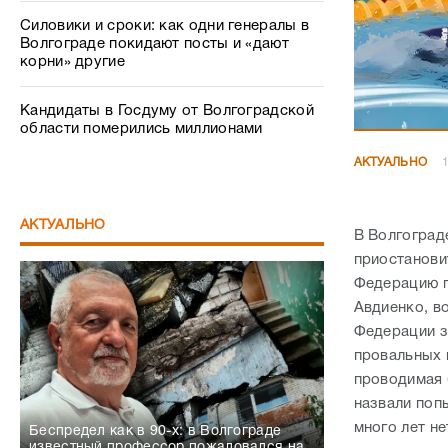
Силовики и сроки: как одни генералы в
Волгограде покидают посты и «дают
корни» другие
Кандидаты в Госдуму от Волгоградской
области померились миллионами
АКТУАЛЬНО
1
АКТУАЛЬНО
В Волгоград
приостанови
Федерацию п
Авдиенко, в
Федерации за
провальных 
проводимая 
назвали поп
много лет н
Беспредел как в 90-х: в Волгограде
известный профессор пожаловался на