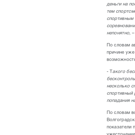
деньги на п
тем спортсм
спортивным 
соревновани
непонятно,
–
По словам а
причине уже 
возможность
- Т
акого бес
бесконтроль
несколько сп
спортивный 
попадания н
По словам в
Волгоградск
показатели 
ужесточение