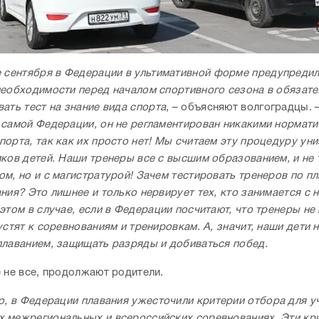
 сентября в Федерации в ультимативной форме предупредил
необходимости перед началом спортивного сезона в обязат
ать тест на знание вида спорта
, – объясняют волгоградцы. 
 самой Федерации, он не регламентирован никакими нормат
порта, так как их просто нет! Мы считаем эту процедуру ун
иков детей. Наши тренеры все с высшим образованием, и не 
ом, но и с магистратурой! Зачем тестировать тренеров по п
ния? Это лишнее и только нервирует тех, кто занимается с 
этом в случае, если в Федерации посчитают, что тренеры не
устят к соревнованиям и тренировкам. А, значит, наши дети 
плаванием, защищать разряды и добиваться побед.
е не все, продолжают родители.
о, в Федерации плавания ужесточили критерии отбора для у
 межрегиональных и всероссийских соревнованиях. Эти кр