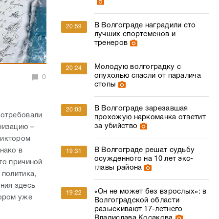
В Волгограде наградили сто
20:59
лучших спортсменов и
тренеров
Молодую волгоградку с
20:24
опухолью спасли от паралича
0
стопы
В Волгограде зарезавшая
20:03
потребовали
прохожую наркоманка ответит
за убийство
низацию –
Виктором
В Волгограде решат судьбу
нако в
19:31
осужденного на 10 лет экс-
что причиной
главы района
 политика,
ния здесь
«Он не может без взрослых»: в
19:22
тором уже
Волгоградской области
разыскивают 17-летнего
Владислава Косакова