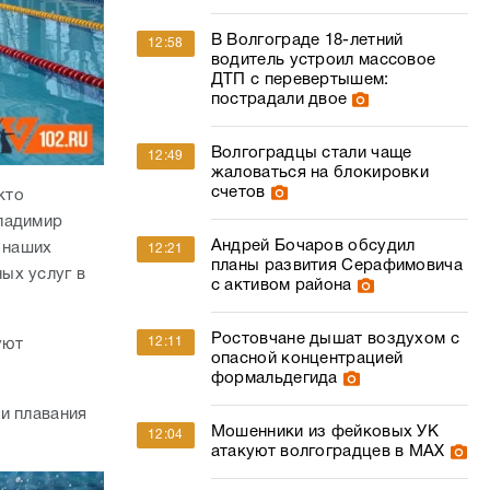
В Волгограде 18-летний
12:58
водитель устроил массовое
ДТП с перевертышем:
пострадали двое
Волгоградцы стали чаще
12:49
жаловаться на блокировки
счетов
кто
ладимир
Андрей Бочаров обсудил
 наших
12:21
планы развития Серафимовича
ых услуг в
с активом района
Ростовчане дышат воздухом с
12:11
уют
опасной концентрацией
формальдегида
и плавания
Мошенники из фейковых УК
12:04
атакуют волгоградцев в МАХ