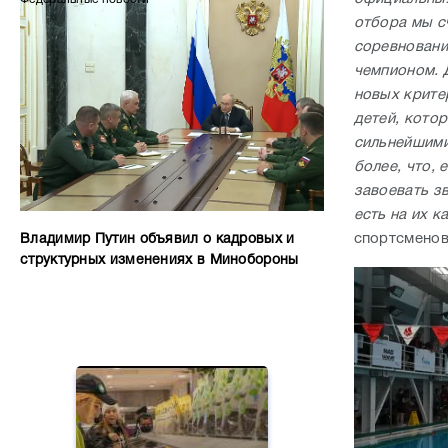
отбора мы с
соревновани
чемпионом. Д
новых крите
детей, кото
сильнейшими
более, что, 
завоевать з
есть на их 
спортсменов
Владимир Путин объявил о кадровых и
структурных изменениях в Минобороны