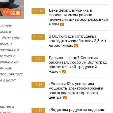
День физкультурника в
16:39
Новоаннинском районе
перенесли из-за экстремальной
жары
и всех
ельном
В Волгограде сотрудница
16:31
–
Этот тест
колледжа «заработала» 2,5 млн
ивными
на заочниках
изительной
только с
Дальше – легче? Синоптик
15:51
лаванию на
рассказал, скоро ли Волгоград
простится с 40-градусной
нашими
жарой
 прошли тест,
не смогут
«Россети Юг» увеличили
15:28
мощность электроснабжения
волгоградского торгового
центра
частия в
«Водители радуются воде как
15:12
итерии