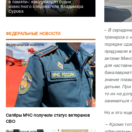
в памяти»: как проходят будни
известного следователя Владимира
Сурова
–
В середине
ФЕДЕРАЛЬНЫЕ НОВОСТИ
тренеров о 
порядке сдав
Федеральные новости
придумали в
актами Минс
для наставн
бакалавриат
знание плава
детьми. При 
то их не доп
заниматься 
Но и это ещ
Сапёры МЧС получили статус ветеранов
СВО
–
Кроме тог
официальных
Федеральные новости