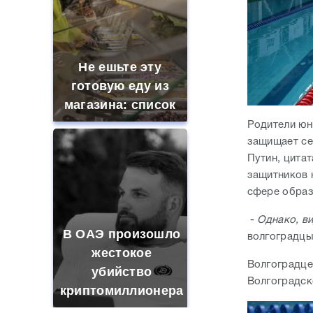
Не ешьте эту
готовую еду из
магазина: список
Родители юны
защищает се
Путин, цита
защитников 
сфере образ
-
Однако, в
В ОАЭ произошло
волгоградцы
жестокое
Волгоградце
убийство
Волгоградск
криптомиллионера