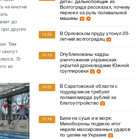
дети»: дальнобойщик из
ь на многие
Волгограда рассказал, почему
пересел за руль поливальной
тать
машины
ивает до
 про других
В Орловском пруду утонул 20-
14:54
летний волгоградец
ии. Тем
е смогут
Опубликованы кадры
14:10
ласса. То
уничтожения украинских
укрытий дроноводами Южной
ого из
группировки
В Саратовской области с
14:01
подрядчиков требуют
полмиллиарда рублей за
благоустройство
Били на суше и в море:
13:16
Минобороны подвело итог
недели массированных ударов
по целям на Украине