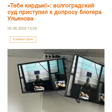
«Тебе кирдык!»: волгоградский
суд приступил к допросу блогера
Ульянова
05.08.2026
13:39
Комментарии