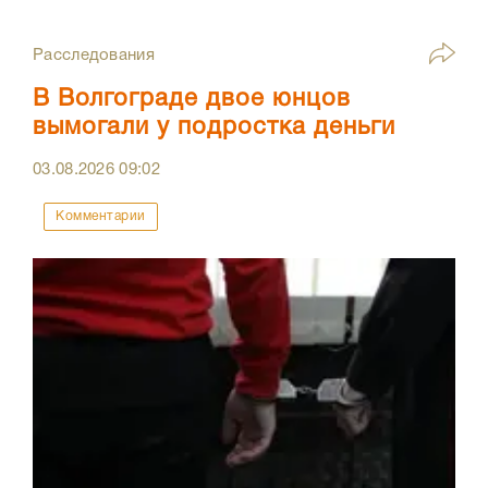
Расследования
В Волгограде двое юнцов
вымогали у подростка деньги
03.08.2026
09:02
Комментарии