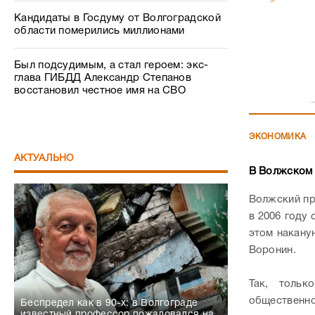
Кандидаты в Госдуму от Волгоградской
области померились миллионами
Был подсудимым, а стал героем: экс-
глава ГИБДД Александр Степанов
восстановил честное имя на СВО
ЭКОНОМИКА
АКТУАЛЬНО
В Волжском 
Волжский пр
в 2006 году 
этом накану
Воронин.
Так, тольк
общественн
Беспредел как в 90-х: в Волгограде
известный профессор пожаловался на