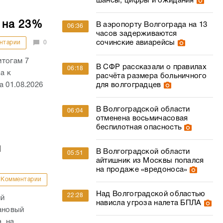
шансы, цифры и ожидания
 на 23%
В аэропорту Волгограда на 13
06:36
часов задерживаются
сочинские авиарейсы
нтарии
0
итогам 7
В СФР рассказали о правилах
06:18
а к
расчёта размера больничного
 01.08.2026
для волгоградцев
В Волгоградской области
06:04
отменена восьмичасовая
беспилотная опасность
й
В Волгоградской области
05:51
айтишник из Москвы попался
на продаже «вредоноса»
Комментарии
Над Волгоградской областью
22:28
ий
нависла угроза налета БПЛА
ановый
, на