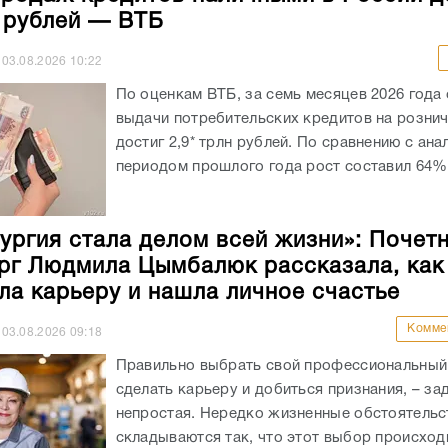
н рублей — ВТБ
03.08.2026
10:22
По оценкам ВТБ, за семь месяцев 2026 года
выдачи потребительских кредитов на розни
достиг 2,9* трлн рублей. По сравнению с ан
периодом прошлого года рост составил 64%.
ургия стала делом всей жизни»: Почет
рг Людмила Цымбалюк рассказала, как
ла карьеру и нашла личное счастье
Комме
03.08.2026
09:18
Правильно выбрать свой профессиональный 
сделать карьеру и добиться признания, – за
непростая. Нередко жизненные обстоятельс
складываются так, что этот выбор происход