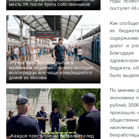
годы позвол
месть УК после бунта собственников
поступят 46 
Как сообщи
из бюджета
содержанию
дорог и ра
Благодаря
здравоохра
«Лучше быть крупной рыбой в
бюджета, об
маленьком водоеме»: почему молодые
волгоградцы все чаще возвращаются
было выделе
домой из Москвы
По мнению р
экономики г
рублей, 200
произошло н
общественн
населению 
безработицы
«Каждое преступление оставляет след