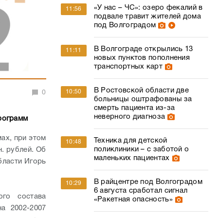
«У нас – ЧС»: озеро фекалий в
11:56
подвале травит жителей дома
под Волгоградом
В Волгограде открылись 13
11:11
новых пунктов пополнения
транспортных карт
В Ростовской области две
10:50
0
больницы оштрафованы за
смерть пациента из-за
неверного диагноза
рограмм
ах, при этом
Техника для детской
10:48
поликлиники – с заботой о
н. рублей. Об
маленьких пациентах
бласти Игорь
В райцентре под Волгоградом
10:29
6 августа сработал сигнал
ого состава
«Ракетная опасность»
а 2002-2007