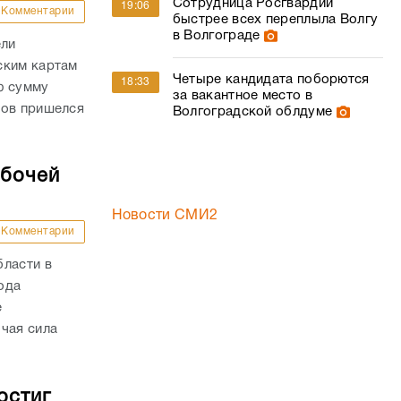
Сотрудница Росгвардии
19:06
Комментарии
быстрее всех переплыла Волгу
в Волгограде
ели
ским картам
Четыре кандидата поборются
18:33
ю сумму
за вакантное место в
дов пришелся
Волгоградской облдуме
абочей
Новости СМИ2
Комментарии
бласти в
года
е
чая сила
остиг