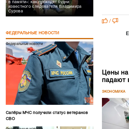
в памяти»: как проходят будни
известного следователя Владимира
Сурова
/
ФЕДЕРАЛЬНЫЕ НОВОСТИ
Е
Федеральные новости
Цены на
падают 
ЭКОНОМИКА
Сапёры МЧС получили статус ветеранов
СВО
Федеральные новости