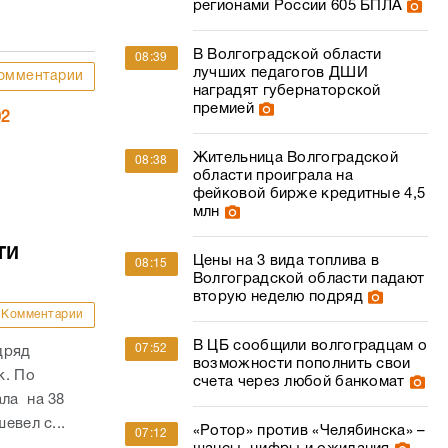
регионами России 605 БПЛА
В Волгоградской области
08:39
лучших педагогов ДШИ
омментарии
наградят губернаторской
премией
02
Жительница Волгоградской
08:38
области проиграла на
фейковой бирже кредитные 4,5
млн
ти
Цены на 3 вида топлива в
08:15
Волгоградской области падают
вторую неделю подряд
Комментарии
В ЦБ сообщили волгоградцам о
07:52
дряд
возможности пополнить свои
к. По
счета через любой банкомат
ала на 38
евел с...
«Ротор» против «Челябинска» –
07:12