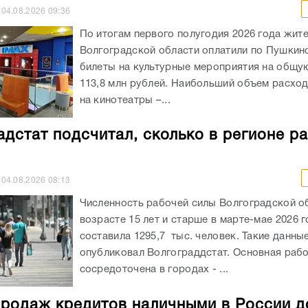
04.08.2026
09:36
По итогам первого полугодия 2026 года жит
Волгоградской области оплатили по Пушкин
билеты на культурные мероприятия на общу
113,8 млн рублей. Наибольший объем расхо
на кинотеатры –...
адстат подсчитал, сколько в регионе р
04.08.2026
08:13
Численность рабочей силы Волгоградской о
возрасте 15 лет и старше в марте-мае 2026 
составила 1295,7 тыс. человек. Такие данны
опубликовал Волгограддстат. Основная рабо
сосредоточена в городах - ...
родаж кредитов наличными в России д