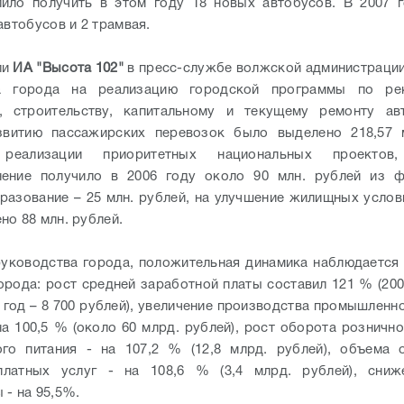
ило получить в этом году 18 новых автобусов. В 2007 
автобусов и 2 трамвая.
ли
ИА "Высота 102"
в пресс-службе волжской администрации,
 города на реализацию городской программы по рек
, строительству, капитальному и текущему ремонту ав
звитию пассажирских перевозок было выделено 218,57 м
 реализации приоритетных национальных проектов,
нение получило в 2006 году около 90 млн. рублей из ф
разование – 25 млн. рублей, на улучшение жилищных услов
но 88 млн. рублей.
уководства города, положительная динамика наблюдается 
орода: рост средней заработной платы составил 121 % (2005
6 год – 8 700 рублей), увеличение производства промышленн
а 100,5 % (около 60 млрд. рублей), рост оборота рознично
ого питания - на 107,2 % (12,8 млрд. рублей), объема 
платных услуг - на 108,6 % (3,4 млрд. рублей), сниж
 - на 95,5%.