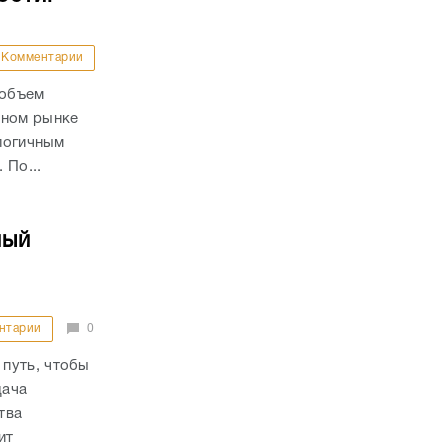
Комментарии
 объем
чном рынке
алогичным
 По...
ный
нтарии
0
путь, чтобы
дача
тва
ит