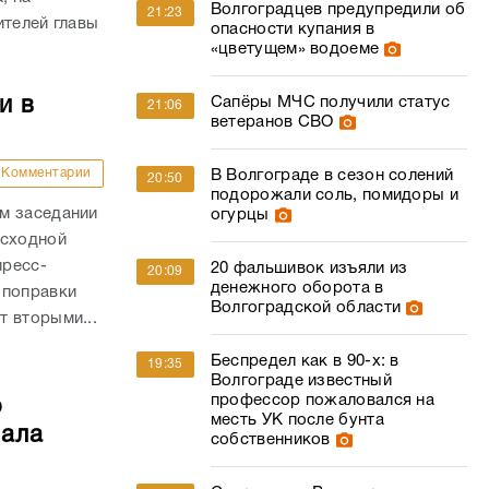
Волгоградцев предупредили об
21:23
ителей главы
опасности купания в
«цветущем» водоеме
и в
Сапёры МЧС получили статус
21:06
ветеранов СВО
Комментарии
В Волгограде в сезон солений
20:50
подорожали соль, помидоры и
м заседании
огурцы
асходной
пресс-
20 фальшивок изъяли из
20:09
денежного оборота в
 поправки
Волгоградской области
 вторыми...
Беспредел как в 90-х: в
19:35
Волгограде известный
профессор пожаловался на
о
месть УК после бунта
чала
собственников