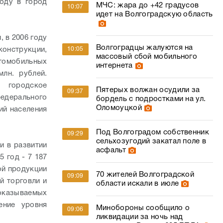
году в город
МЧС: жара до +42 градусов
10:07
идет на Волгоградскую область
 в 2006 году
Волгоградцы жалуются на
онструкции,
10:05
массовый сбой мобильного
томобильных
интернета
лн. рублей.
 городское
Пятерых волжан осудили за
09:37
едерального
бордель с подростками на ул.
Оломоуцкой
ий населения
Под Волгоградом собственник
09:29
сельхозугодий закатал поле в
и в развитии
асфальт
 год - 7 187
ой продукции
70 жителей Волгоградской
09:09
й торговли и
области искали в июле
оказываемых
ение уровня
Минобороны сообщило о
09:06
ликвидации за ночь над