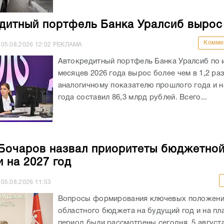
дитный портфель Банка Уралсиб вырос
Комме
05.08.2026
12:02
РЕКЛАМА
Автокредитный портфель Банка Уралсиб по 
месяцев 2026 года вырос более чем в 1,2 раз
аналогичному показателю прошлого года и на
года составил 86,3 млрд рублей. Всего...
Бочаров назвал приоритеты бюджетно
и на 2027 год
05.08.2026
11:53
Вопросы формирования ключевых положен
областного бюджета на будущий год и на пл
период были рассмотрены сегодня, 5 августа