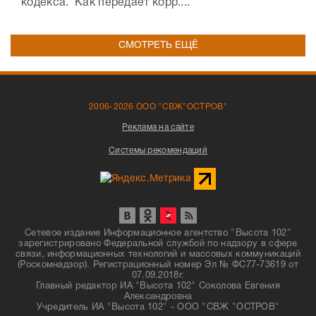
кодекса. Как передает корр....
СМОТРЕТЬ ЕЩЁ
2006-2026 ООО "СВЖ"ОСТРОВ"
Реклама на сайте
Системы рекомендаций
Сетевое издание Информационное агентство "Высота 102"
зарегистрировано Федеральной службой по надзору в сфере
связи, информационных технологий и массовых коммуникаций
(Роскомнадзор). Регистрационный номер Эл № ФС77-73619 от
07.09.2018г.
Главный редактор ИА "Высота 102" Соколова Евгения
Александровна
Учредитель ИА "Высота 102" - ООО "СВЖ "ОСТРОВ"