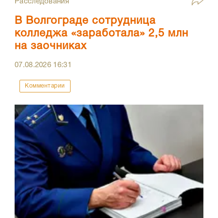
Расследования
В Волгограде сотрудница
колледжа «заработала» 2,5 млн
на заочниках
07.08.2026
16:31
Комментарии