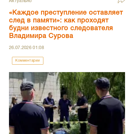
Актуально
«Каждое преступление оставляет
след в памяти»: как проходят
будни известного следователя
Владимира Сурова
26.07.2026
01:08
Комментарии