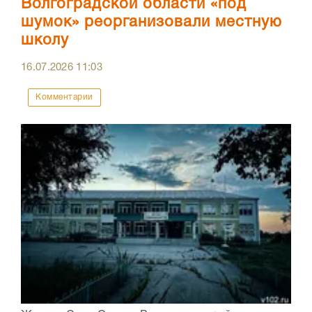
Волгоградской области «под
шумок» реорганизовали местную
школу
16.07.2026
11:03
Комментарии