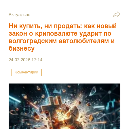
Актуально
Ни купить, ни продать: как новый
закон о криповалюте ударит по
волгоградским автолюбителям и
бизнесу
24.07.2026
17:14
Комментарии