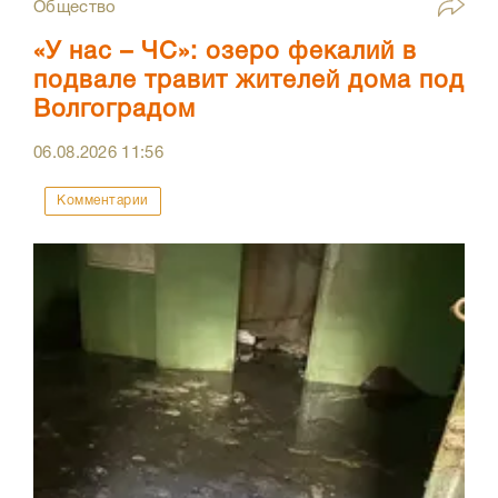
Общество
«У нас – ЧС»: озеро фекалий в
подвале травит жителей дома под
Волгоградом
06.08.2026
11:56
Комментарии