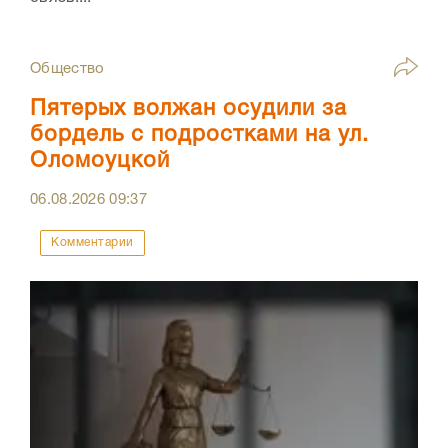
Общество
Пятерых волжан осудили за
бордель с подростками на ул.
Оломоуцкой
06.08.2026
09:37
Комментарии