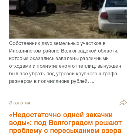
Собственник двух земельных участков в
Иловлинском районе Волгоградской области,
которые оказались завалены различными
отходами и полиэтиленом от теплиц, вынужден
был все убрать под угрозой крупного штрафа
размером в полмиллиона рублей. ...
Экология
«Недостаточно одной закачки
воды»: под Волгоградом решают
проблему с пересыханием озера