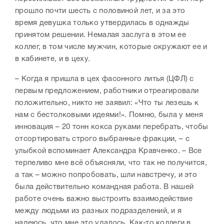
прошло почти шесть с половиной лет, и за это
время девушка только утвердилась в однажды
принятом решении. Немалая заслуга в этом ее
коллег, в том числе мужчин, которые окружают ее и
в кабинете, и в цеху.
– Когда я пришла в цех фасонного литья (ЦФЛ) с
первым предложением, работники отреагировали
положительно, никто не заявил: «Что ты лезешь к
нам с бестолковыми идеями!». Помню, была у меня
инновация – 20 тонн кокса руками перебрать, чтобы
отсортировать строго выбранные фракции, – с
улыбкой вспоминает Александра Кравченко. – Все
терпеливо мне всё объясняли, что так не получится,
а так – можно попробовать, шли навстречу, и это
была действительно командная работа. В нашей
работе очень важно выстроить взаимодействие
между людьми из разных подразделений, и я
надеюсь, что мне это удалось. Как-то коллеги в