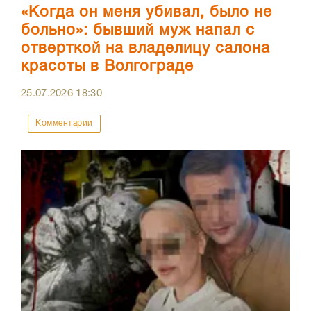
«Когда он меня убивал, было не
больно»: бывший муж напал с
отверткой на владелицу салона
красоты в Волгограде
25.07.2026
18:30
Комментарии