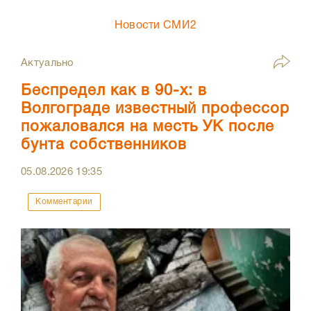
Новости СМИ2
Актуально
Беспредел как в 90-х: в
Волгограде известный профессор
пожаловался на месть УК после
бунта собственников
05.08.2026
19:35
Комментарии