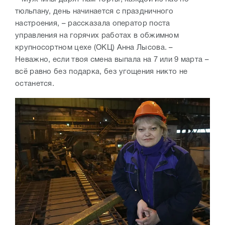
тюльпану, день начинается с праздничного
настроения, – рассказала оператор поста
управления на горячих работах в обжимном
крупносортном цехе (ОКЦ) Анна Лысова. –
Неважно, если твоя смена выпала на 7 или 9 марта –
всё равно без подарка, без угощения никто не
останется.