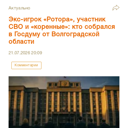
Актуально
Экс-игрок «Ротора», участник
СВО и «коренные»: кто собрался
в Госдуму от Волгоградской
области
21.07.2026
20:09
Комментарии