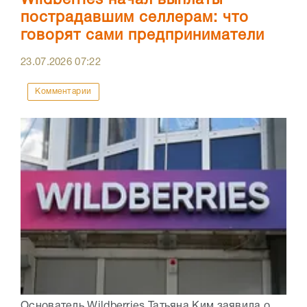
Wildberries начал выплаты
пострадавшим селлерам: что
говорят сами предприниматели
23.07.2026
07:22
Комментарии
Основатель Wildberries Татьяна Ким заявила о