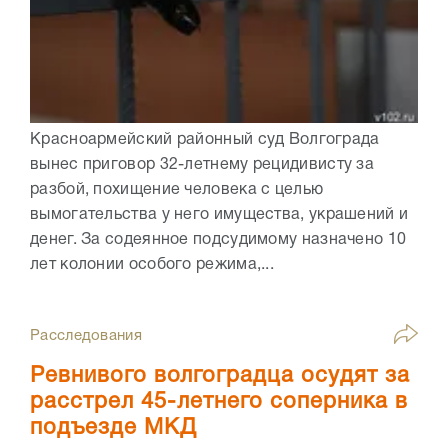
Красноармейский районный суд Волгограда
вынес приговор 32-летнему рецидивисту за
разбой, похищение человека с целью
вымогательства у него имущества, украшений и
денег. За содеянное подсудимому назначено 10
лет колонии особого режима,...
Расследования
Ревнивого волгоградца осудят за
расстрел 45-летнего соперника в
подъезде МКД