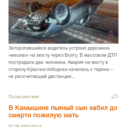
Заторопившийся водитель устроил дорожное
«месиво» на мосту через Волгу. В массовом ДТП
пострадали два человека. Авария на мосту в
сторону Краснослободска началась с тарана –
не рассчитавший дистанции...
Происшествия
В Камышине пьяный сын забил до
смерти пожилую мать
07.08.2026
09:54