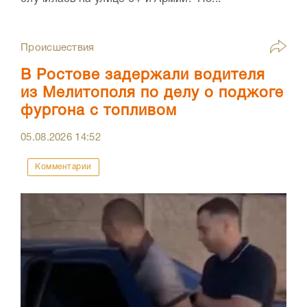
Происшествия
В Ростове задержали водителя
из Мелитополя по делу о поджоге
фургона с топливом
05.08.2026
14:52
Комментарии