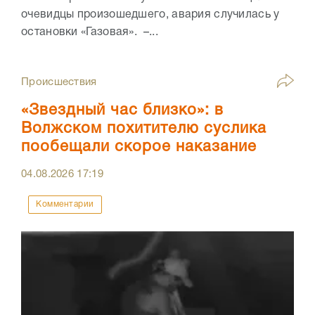
очевидцы произошедшего, авария случилась у
остановки «Газовая». –...
Происшествия
«Звездный час близко»: в
Волжском похитителю суслика
пообещали скорое наказание
04.08.2026
17:19
Комментарии