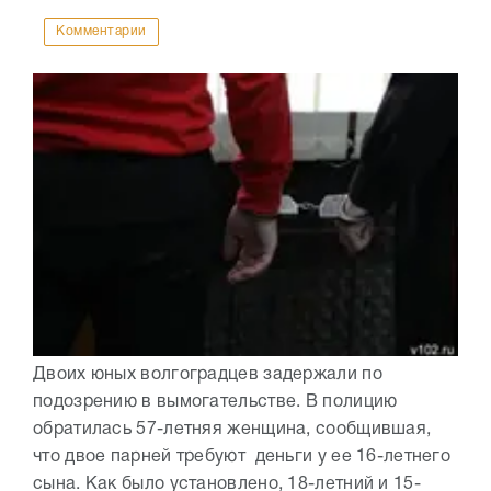
Комментарии
Двоих юных волгоградцев задержали по
подозрению в вымогательстве. В полицию
обратилась 57-летняя женщина, сообщившая,
что двое парней требуют деньги у ее 16-летнего
сына. Как было установлено, 18-летний и 15-