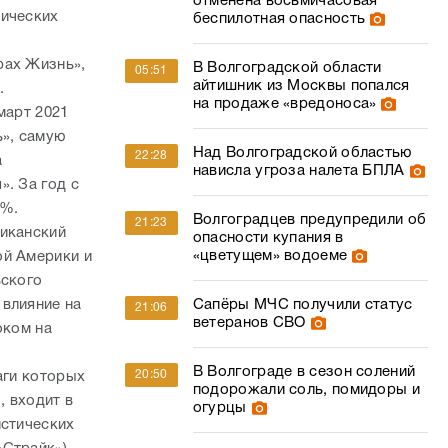
отменена восьмичасовая
нических
беспилотная опасность
рах Жизнь»,
В Волгоградской области
05:51
айтишник из Москвы попался
.
на продаже «вредоноса»
март 2021
ь», самую
Над Волгоградской областью
22:28
а
нависла угроза налета БПЛА
. За год с
3%.
Волгоградцев предупредили об
21:23
риканский
опасности купания в
«цветущем» водоеме
ой Америки и
ьского
 влияние на
Сапёры МЧС получили статус
21:06
ветеранов СВО
оком на
В Волгограде в сезон солений
20:50
аги которых
подорожали соль, помидоры и
, входит в
огурцы
истических