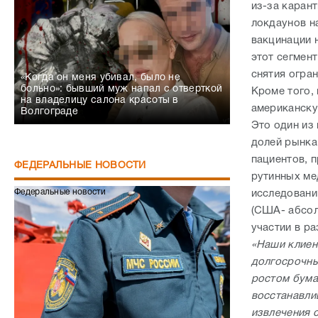
из-за карант
локдаунов н
вакцинации н
этот сегмен
снятия огран
«Когда он меня убивал, было не
больно»: бывший муж напал с отверткой
Кроме того,
на владелицу салона красоты в
американску
Волгограде
Это один из
долей рынка
пациентов, 
ФЕДЕРАЛЬНЫЕ НОВОСТИ
рутинных ме
Федеральные новости
исследовани
(США- абсол
участии в ра
«Наши клиен
долгосрочны
ростом бумаг
восстанавли
извлечения 