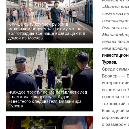
компаний Fe
«Многие ком
заметным по
начинающим 
«Лучше быть крупной рыбой в
был прогноз
маленьком водоеме»: почему молодые
волгоградцы все чаще возвращаются
Mercadolibr
домой из Москвы
начала прошл
неквалифици
инвестицион
Тураев.
Среди самых
Брокер» — B
интернет-сис
выросли на 
«Каждое преступление оставляет след
позволило к
в памяти»: как проходят будни
известного следователя Владимира
технологий,
Сурова
Еще одной к
коронакризи
с размером 