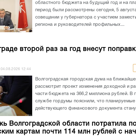
областного бюджета на будущий год и на пл
период были рассмотрены сегодня, 5 августа
совещании у губернатора с участием замест
региона и руководителей профильных...
граде второй раз за год внесут поправк
04.08.2026
12:44
Волгоградская городская дума на ближайше
рассмотрит проект изменения доходной и р
части бюджета на 366,2 миллиона рублей. В 
службе гордумы пояснили, что планируемые
действующего финансового документа станут
ь Волгоградской области потратила п
ким картам почти 114 млн рублей с на