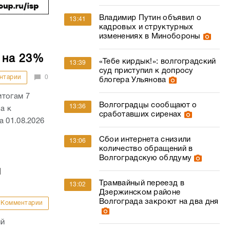
Владимир Путин объявил о
13:41
кадровых и структурных
изменениях в Минобороны
 на 23%
«Тебе кирдык!»: волгоградский
13:39
суд приступил к допросу
нтарии
0
блогера Ульянова
итогам 7
Волгоградцы сообщают о
13:36
а к
сработавших сиренах
 01.08.2026
Сбои интернета снизили
13:06
количество обращений в
Волгоградскую облдуму
й
Трамвайный переезд в
13:02
Дзержинском районе
Волгограда закроют на два дня
Комментарии
ий