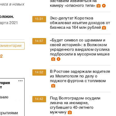
заставили извиняться на
неса в новых
камеру «опасного типа»
олокин.
Экс-депутат Коротков
15:31
арта 2021
обжаловал изъятие доходов от
бизнеса на 164 млн рублей
«Будет символ со шрамами и
14:57
своей историей»: в Волжском
омментарии
украденного вандалом суслика
подбросили в мусорном мешке
02
В Ростове задержали водителя
14:52
из Мелитополя по делу о
поджоге фургона с топливом
Под Волгоградом осудили
14:42
лихача на иномарке,
сгубившего 40-летнего
мужчину