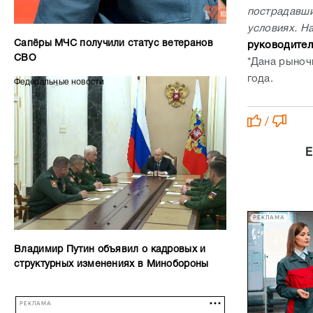
пострадавши
условиях. Н
Сапёры МЧС получили статус ветеранов
руководител
СВО
*Дана рыноч
года.
Федеральные новости
/
Е
РЕКЛАМА
Владимир Путин объявил о кадровых и
структурных изменениях в Минобороны
РЕКЛАМА