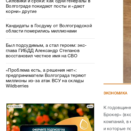
Силовики и сроки: как одни генералы в
Волгограде покидают посты и «дают
корни» другие
Кандидаты в Госдуму от Волгоградской
области померились миллионами
Был подсудимым, а стал героем: экс-
глава ГИБДД Александр Степанов
восстановил честное имя на СВО
«Проблема есть, а решения нет»:
предприниматели Волгограда теряют
миллионы из-за атак ВСУ на склады
Wildberries
ЭКОНОМИКА
РЕКЛАМА
К годовщине
Брокер» (вх
компаний, в
и которые п