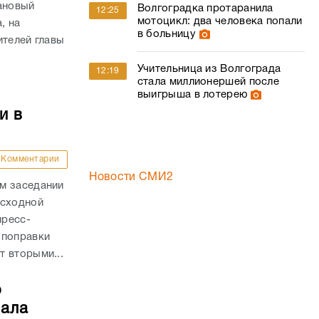
ановый
Волгоградка протаранила
12:25
мотоцикл: два человека попали
, на
в больницу
ителей главы
Учительница из Волгограда
12:19
стала миллионершей после
выигрыша в лотерею
и в
Комментарии
Новости СМИ2
м заседании
асходной
пресс-
 поправки
 вторыми...
о
чала