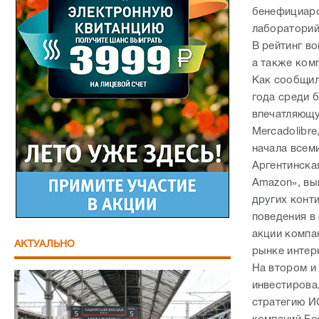
бенефициаро
лабораторий
В рейтинг в
а также ком
Как сообщил
года среди 
впечатляющу
Mercadolibr
начала всем
Аргентинска
Amazon», вы
других конт
поведения в
акции компа
АКТУАЛЬНО
рынке интер
На втором и
инвестировал
стратегию И