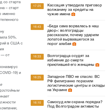
д со старта
Кассация утвердила приговор
17:25
на – старт
волжанину за кредиты на
о именно
чужие имена
степенного
«Беда сама ворвалась в наш
16:43
двор»: волгоградцы
дну
рассказали, почему ударили
вила 50%.
лопатой вырвавшегося за
орий в США с
порог алабая
ия
 — от
Волгоградца осудят за
16:33
избиение до смерти
х
приютившей его женщины
ронавирус
COVID-19) и
Западное ПВО не спасло: ВС
16:25
РФ филигранно поразили
ые
логистические центры и склады
на Украине
 достойным
инает
Самосуд или охрана порядка?
можности
16:10
Под Волгоградом активисты
компании,