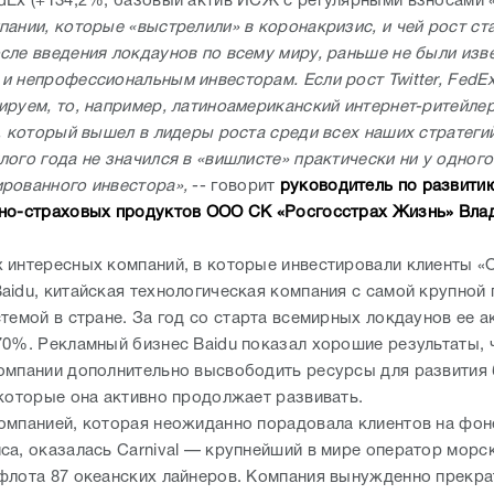
dEx (+134,2%, базовый актив ИСЖ с регулярными взносами «
пании, которые «выстрелили» в коронакризис, и чей рост ст
сле введения локдаунов по всему миру, раньше не были изв
и непрофессиональным инвесторам. Если рост Twitter, FedEx
ируем, то, например, латиноамериканский интернет-ритейле
e, который вышел в лидеры роста среди всех наших стратег
ого года не значился в «вишлисте» практически ни у одного
рованного инвестора»,
-- говорит
руководитель по развити
но-страховых продуктов ООО СК «Росгосстрах Жизнь» Вла
 интересных компаний, в которые инвестировали клиенты «
aidu, китайская технологическая компания с самой крупной
темой в стране. За год со старта всемирных локдаунов ее а
70%. Рекламный бизнес Baidu показал хорошие результаты, 
омпании дополнительно высвободить ресурсы для развития
 которые она активно продолжает развивать.
омпанией, которая неожиданно порадовала клиентов на фон
са, оказалась Carnival — крупнейший в мире оператор морс
флота 87 океанских лайнеров. Компания вынужденно прекра