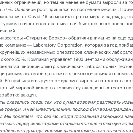
инных ограничений, но тем не менее ее бумаги выросли за го
а 57%. Основной рост пришелся на последние месяцы. Причи
аселения от Covid-19 во многих странах мира и надежда, чт
т туризма начнет восстанавливаться быстрее всего после по
ичений.
 инвесторы «Открытие Брокер» обратили внимание на еще о
ю компанию — Laboratory Corporation, которая за год приба
 крупнейших независимых операторов клинических лаборат
 около 20%. Компания управляет 1900 центрами обслуживан
предлагая широкий спектр клинических лабораторных тестов
дицинских анализов до сложных онкологических и геномны
й. Её прибыли и выручка ожидаемо выросли на тестах на ко
ютный мировой лидер по количеству ежедневных тестов на 
зработке вакцин.
ты оказались среди тех, кто сумел вовремя разглядеть нов
е тренды, и чей инвестиционный подход был вознагражден
. Мы полагаем, что сейчас, когда глобальная экономика нач
ваться, перед инвесторами открываются впечатляющие воз
стабильного дохода. Новыми фаворитами рынка становятся 