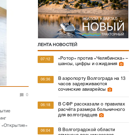
ЛЕНТА НОВОСТЕЙ
«Ротор» против «Челябинска» –
07:12
шансы, цифры и ожидания
В аэропорту Волгограда на 13
06:36
часов задерживаются
сочинские авиарейсы
0
В СФР рассказали о правилах
06:18
расчёта размера больничного
рытие
для волгоградцев
инг
Г «Открытие»
В Волгоградской области
06:04