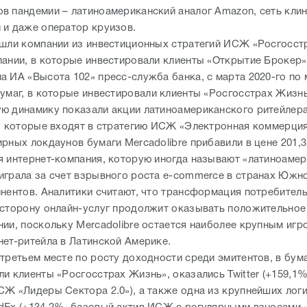
в пандемии – латиноамериканский аналог Amazon, сеть кли
 и даже оператор круизов.
ошли компании из инвестиционных стратегий ИСЖ «Росгосст
пании, в которые инвестировали клиенты «Открытие Брокер»
а ИА «Высота 102» пресс-служба банка, с марта 2020-го по 
бумаг, в которые инвестировали клиенты «Росгосстрах Жизн
ю динамику показали акции латиноамериканского ритейлер
e, которые входят в стратегию ИСЖ «Электронная коммерция»
ирных локдаунов бумаги Mercadolibre прибавили в цене 201,
я интернет-компания, которую иногда называют «латиноаме
играла за счет взрывного роста e-commerce в странах Южн
инентов. Аналитики считают, что трансформация потребител
 сторону онлайн-услуг продолжит оказывать положительное
нии, поскольку Mercadolibre остается наиболее крупным игр
нет-ритейла в Латинской Америке.
 третьем месте по росту доходности среди эмитентов, в бум
и клиенты «Росгосстрах Жизнь», оказались Twitter (+159,1%
СЖ «Лидеры Сектора 2.0»), а также одна из крупнейших лог