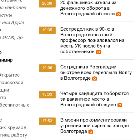
Страйк»).
20 фальшивок изъяли из
20:09
ал наиболее
денежного оборота в
Волгоградской области
естны
 или Apple
Беспредел как в 90-х: в
р
19:35
Волгограде известный
ий ИСЖ, до
профессор пожаловался на
месть УК после бунта
собственников
ю
димир
Сотрудница Росгвардии
19:06
быстрее всех переплыла Волгу
Открытие
в Волгограде
 поисковой
кции
Четыре кандидата поборются
18:33
что
за вакантное место в
Волгоградской облдуме
 беспилотных
е
В мэрии прокомментировали
17:53
утренний вой сирен на западе
ких круизов
Волгограда
тила работу