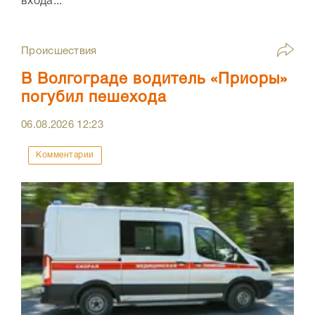
входа...
Происшествия
В Волгограде водитель «Приоры»
погубил пешехода
06.08.2026
12:23
Комментарии