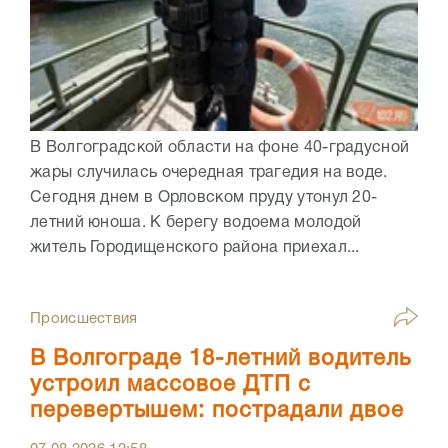
В Волгоградской области на фоне 40-градусной
жары случилась очередная трагедия на воде.
Сегодня днем в Орловском пруду утонул 20-
летний юноша. К берегу водоема молодой
житель Городищенского района приехал...
Происшествия
В Волгограде 18-летний водитель
устроил массовое ДТП с
перевертышем: пострадали двое