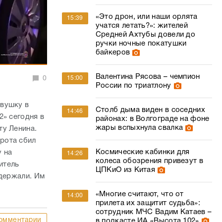
«Это дрон, или наши орлята
15:39
учатся летать?»: жителей
Средней Ахтубы довели до
ручки ночные покатушки
байкеров
Валентина Рясова – чемпион
0
15:00
России по триатлону
евушку в
Столб дыма виден в соседних
14:46
2» сегодня в
районах: в Волгограде на фоне
жары вспыхнула свалка
ту Ленина.
рота сбил
Космические кабинки для
 на
14:26
колеса обозрения привезут в
итель
ЦПКиО из Китая
адержали. Им
«Многие считают, что от
14:00
прилета их защитит судьба»:
сотрудник МЧС Вадим Катаев –
омментарии
в подкасте ИА «Высота 102»