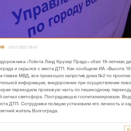
ИЯ
10.01.2021 09:47
едорожника «Тойота Лэнд Крузер Прадо» сбил 19-летнюю д
ограда и скрылся с места ДТП. Как сообщили ИА «Высота 10
м главке МВД, все произошло напротив дома №2 по проспек
тельной информации, внедорожник при осуществлении пово
торая переходила проезжую часть по пешеходному переходу
 сигнал светофора. Пострадавшую госпитализировали. Вод
еста ДТП. Сотрудники полиции установили его личность и з
-летний житель Волгограда.
К