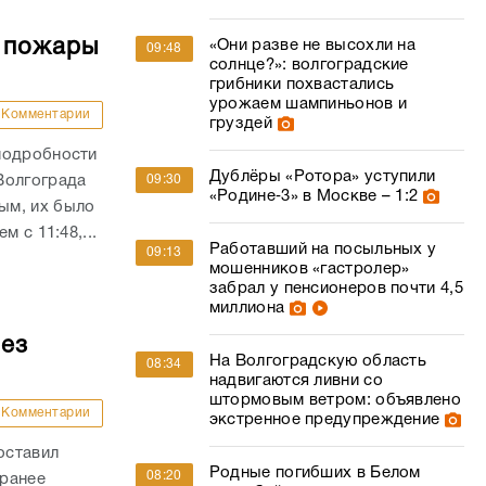
е пожары
«Они разве не высохли на
09:48
солнце?»: волгоградские
грибники похвастались
урожаем шампиньонов и
Комментарии
груздей
подробности
Дублёры «Ротора» уступили
Волгограда
09:30
«Родине‑3» в Москве – 1:2
ым, их было
 с 11:48,...
Работавший на посыльных у
09:13
мошенников «гастролер»
забрал у пенсионеров почти 4,5
миллиона
без
На Волгоградскую область
08:34
надвигаются ливни со
штормовым ветром: объявлено
Комментарии
экстренное предупреждение
оставил
Родные погибших в Белом
08:20
 ранее