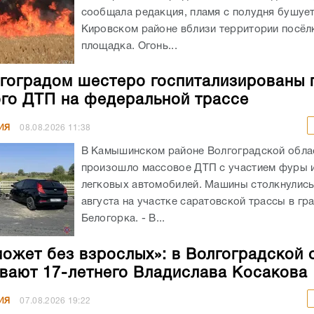
сообщала редакция, пламя с полудня бушует
Кировском районе вблизи территории посёлк
площадка. Огонь...
гоградом шестеро госпитализированы 
го ДТП на федеральной трассе
ИЯ
08.08.2026
11:38
В Камышинском районе Волгоградской обла
произошло массовое ДТП с участием фуры 
легковых автомобилей. Машины столкнулись
августа на участке саратовской трассы в гр
Белогорка. - В...
может без взрослых»: в Волгоградской 
вают 17-летнего Владислава Косакова
ИЯ
07.08.2026
19:22