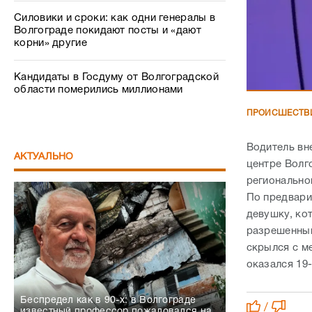
Силовики и сроки: как одни генералы в
Волгограде покидают посты и «дают
корни» другие
Кандидаты в Госдуму от Волгоградской
области померились миллионами
ПРОИСШЕСТВ
Водитель вн
АКТУАЛЬНО
центре Волг
регионально
По предвари
девушку, ко
разрешенный
скрылся с м
оказался 19
Беспредел как в 90-х: в Волгограде
/
известный профессор пожаловался на