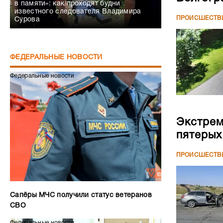
в памяти»: как проходят будни
известного следователя Владимира
ПРОИСШЕСТВ
Сурова
ФЕДЕРАЛЬНЫЕ НОВОСТИ
Федеральные новости
Экстрем
пятерых
ПРОИСШЕСТВ
Сапёры МЧС получили статус ветеранов
СВО
Федеральные новости