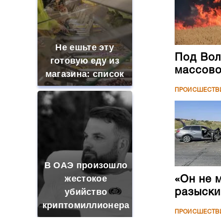
Не ешьте эту
Под Вол
готовую еду из
массово
магазина: список
ПРОИСШЕСТВ
В ОАЭ произошло
жестокое
«Он не 
убийство
разыски
криптомиллионера
ПРОИСШЕСТВ