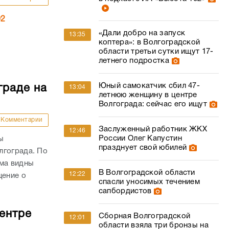
02
«Дали добро на запуск
13:35
коптера»: в Волгоградской
области третьи сутки ищут 17-
летнего подростка
Юный самокатчик сбил 47-
граде на
13:04
летнюю женщину в центре
Волгограда: сейчас его ищут
Комментарии
Заслуженный работник ЖКХ
12:46
России Олег Капустин
ы
празднует свой юбилей
лгограда. По
ыма видны
В Волгоградской области
12:22
щение о
спасли уносимых течением
сапбордистов
ентре
Сборная Волгоградской
12:01
области взяла три бронзы на