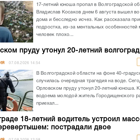
17-летний юноша пропал в Волгоградской об
Владислав Косаков днем 6 августа вышел во
дома и бесследно исчез. Как рассказала пр
подростка, из-за ментальных особенностей
человек плохо...
ском пруду утонул 20-летний волгогра
ИЯ
07.08.2026
14:54
В Волгоградской области на фоне 40-граду
случилась очередная трагедия на воде. Сего
Орловском пруду утонул 20-летний юноша. К
водоема молодой житель Городищенского р
приехал...
граде 18-летний водитель устроил мас
еревертышем: пострадали двое
ИЯ
07.08.2026
12:58