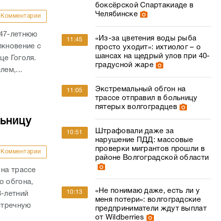
боксёрской Спартакиаде в
Челябинске
Комментарии
 47-летнюю
«Из-за цветения воды рыба
11:45
лкновение с
просто уходит»: ихтиолог – о
шансах на щедрый улов при 40-
це Гоголя.
градусной жаре
ем,...
Экстремальный обгон на
11:05
трассе отправил в больницу
пятерых волгоградцев
льницу
Штрафовали даже за
10:51
нарушение ПДД: массовые
проверки мигрантов прошли в
Комментарии
районе Волгоградской области
 на трассе
о обгона,
«Не понимаю даже, есть ли у
10:13
8-летний
меня потери»: волгоградские
стречную
предприниматели ждут выплат
от Wildberries