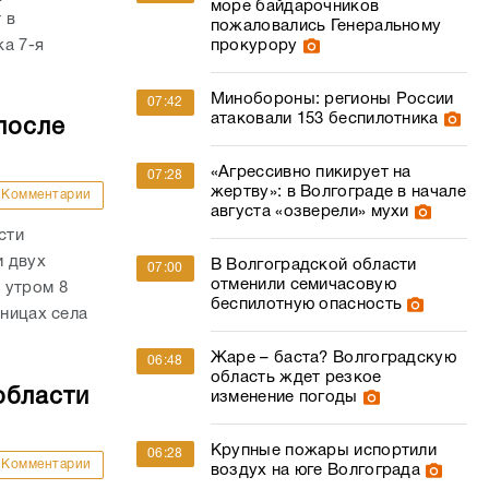
море байдарочников
 в
пожаловались Генеральному
а 7-я
прокурору
Минобороны: регионы России
07:42
атаковали 153 беспилотника
после
«Агрессивно пикирует на
07:28
жертву»: в Волгограде в начале
Комментарии
августа «озверели» мухи
сти
и двух
В Волгоградской области
07:00
отменили семичасовую
 утром 8
беспилотную опасность
аницах села
Жаре – баста? Волгоградскую
06:48
область ждет резкое
области
изменение погоды
Крупные пожары испортили
06:28
Комментарии
воздух на юге Волгограда