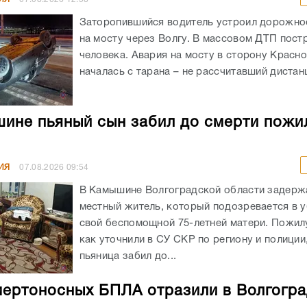
Заторопившийся водитель устроил дорожно
на мосту через Волгу. В массовом ДТП пост
человека. Авария на мосту в сторону Красн
началась с тарана – не рассчитавший дистанц
ине пьяный сын забил до смерти пожи
ИЯ
07.08.2026
09:54
В Камышине Волгоградской области задержа
местный житель, который подозревается в 
свой беспомощной 75-летней матери. Пожил
как уточнили в СУ СКР по региону и полиции
пьяница забил до...
мертоносных БПЛА отразили в Волгогр