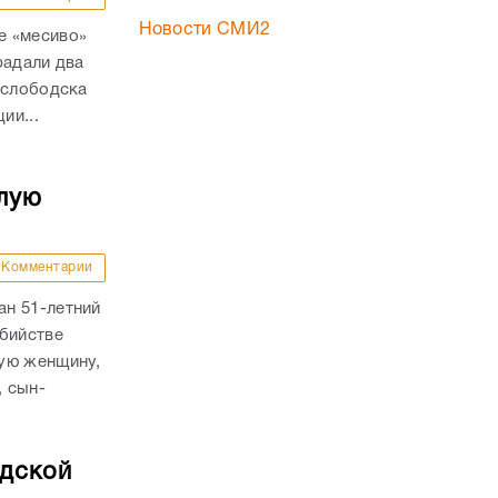
Новости СМИ2
е «месиво»
радали два
ослободска
ии...
лую
Комментарии
н 51-летний
убийстве
ую женщину,
, сын-
адской