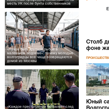
месть УК после бунта собственников
Е
Столб д
фоне жа
«Лучше быть крупной рыбой в
маленьком водоеме»: почему молодые
волгоградцы все чаще возвращаются
ПРОИСШЕСТВ
домой из Москвы
Юный са
«Каждое преступление оставляет след
Волгогр