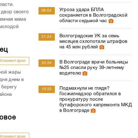
ласти.
Угроза удара БПЛА
06:04
 двор своего
сохраняется в Волгоградской
иемная мама
области седьмой час
 молодой
Волгоградские УК за семь
21:24
месяцев схлопотали штрафов
на 45 млн рублей
дец
Комментарии
В Волгограде врачи больницы
20:34
№25 спасли руку 39-летнему
сной жары
водителю
дня днем в
 берегу
Подмахнули не глядя?
19:33
Госжилнадзор обратился в
айона
прокуратуру после
бутафорского капремонта МКД
в Волгограде
совое
Комментарии