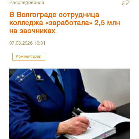
Расследования
В Волгограде сотрудница
колледжа «заработала» 2,5 млн
на заочниках
07.08.2026
16:31
Комментарии