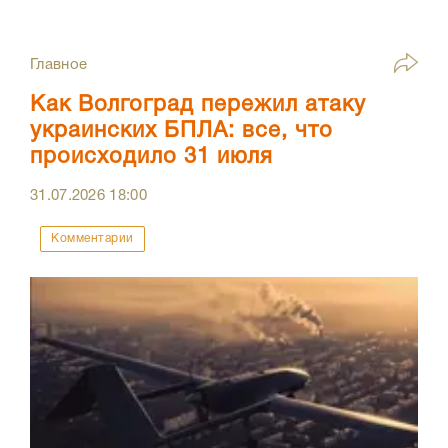
Главное
Как Волгоград пережил атаку
украинских БПЛА: все, что
происходило 31 июля
31.07.2026
18:00
Комментарии