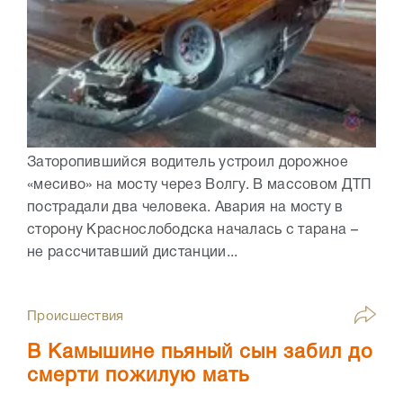
Заторопившийся водитель устроил дорожное
«месиво» на мосту через Волгу. В массовом ДТП
пострадали два человека. Авария на мосту в
сторону Краснослободска началась с тарана –
не рассчитавший дистанции...
Происшествия
В Камышине пьяный сын забил до
смерти пожилую мать