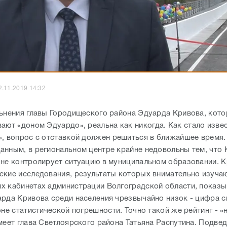
2.11.2019 14:32
ьнения главы Городищеского района Эдуарда Кривова, кото
вают «доном Эдуардо»
, реальна как никогда. Как стало изве
», вопрос с отставкой должен решиться в ближайшее время.
анным, в региональном центре крайне недовольны тем, что 
 не контролирует ситуацию в муниципальном образовании. К
ские исследования, результаты которых внимательно изучаю
х кабинетах администрации Волгоградской области, показы
арда Кривова среди населения чрезвычайно низок - цифра с
оне статистической погрешности. Точно такой же рейтинг - «
имеет глава Светлоярского района Татьяна Распутина. Подв