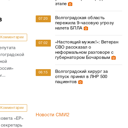
этапе
Волгоградская область
в
07:20
пережила 9-часовую угрозу
налета БПЛА
Комментарии
«Настоящий мужик!»: Ветеран
07:02
СВО рассказал о
епутата
неформальном разговоре с
лгоградской
губернатором Бочаровым
ьной
оссия»
Волгоградский хирург за
06:15
...
отпуск принял в ЛНР 500
пациентов
Комментарии
Новости СМИ2
совета «ЕР»
 секретарь