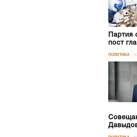
Партия 
пост гл
ПОЛИТИКА
0
Совещан
Давыдов