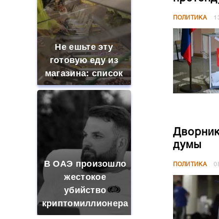
ПОЛИТИКА
1
Не ешьте эту
готовую еду из
магазина: список
Дворник
думы
В ОАЭ произошло
ПОЛИТИКА
0
жестокое
убийство
криптомиллионера