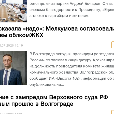
реготделения партии Андрей Бочаров. Он вы
словами благодарности к Президенту, «Един
а также к партийцам и жителям...
сказала «надо»: Мелкумова согласовал
авы облкомЖКХ
3.07.2026
15:19
В Волгограде сегодня президиум реготделе
России» согласовал кандидатуру Александр
на должность председателя комитета жилищ
коммунального хозяйства Волгоградской об
сообщает ИА «Высота 102», информация об 
опубликована на...
ие с зампредом Верховного суда РФ
ым прошло в Волгограде