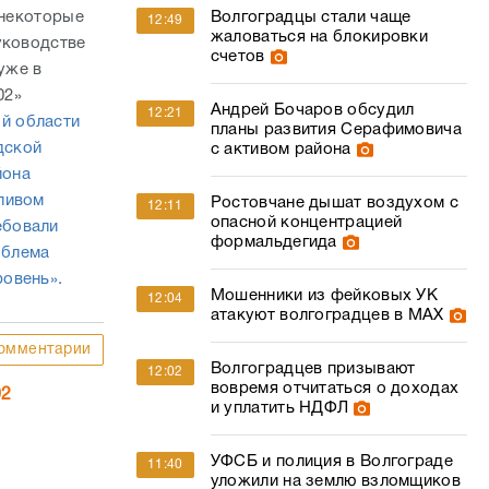
Волгоградцы стали чаще
 некоторые
12:49
жаловаться на блокировки
уководстве
счетов
уже в
02»
Андрей Бочаров обсудил
12:21
ой области
планы развития Серафимовича
дской
с активом района
йона
ливом
Ростовчане дышат воздухом с
12:11
опасной концентрацией
ебовали
формальдегида
облема
овень».
Мошенники из фейковых УК
12:04
атакуют волгоградцев в МАХ
омментарии
Волгоградцев призывают
12:02
вовремя отчитаться о доходах
02
и уплатить НДФЛ
УФСБ и полиция в Волгограде
11:40
уложили на землю взломщиков