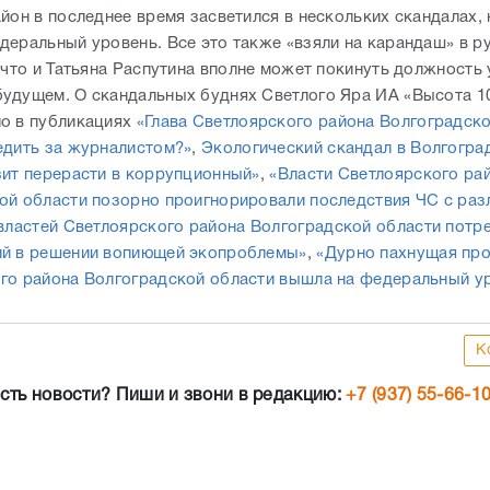
айон в последнее время засветился в нескольких скандалах,
деральный уровень. Все это также «взяли на карандаш» в р
 что и Татьяна Распутина вполне может покинуть должность 
удущем. О скандальных буднях Светлого Яра ИА «Высота 1
о в публикациях
«Глава Светлоярского района Волгоградск
едить за журналистом?»
,
Экологический скандал в Волгогра
зит перерасти в коррупционный»
,
«Власти Светлоярского ра
ой области позорно проигнорировали последствия ЧС с раз
властей Светлоярского района Волгоградской области потр
й в решении вопиющей экопроблемы»
,
«Дурно пахнущая пр
го района Волгоградской области вышла на федеральный ур
К
сть новости? Пиши и звони в редакцию:
+7 (937) 55-66-1