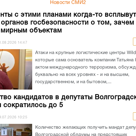
Новости СМИ2
нты с этими планами когда-то всплывут
 органов госбезопасности о том, зачем
 мирным объектам
1.08.2026
14:47
Атаки на крупные логистические центры Wildb
которые сама основатель компании Татьяна 
актом международного терроризма, обсужд
буквально на всех уровнях - и на высшем,
государственном, и на бытовом,...
тво кандидатов в депутаты Волгоградс
 сократилось до 5
9.07.2026
10:25
Количество желающих получить мандат депу
Волгоградской облдумы на предстоящих