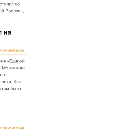
ступил со
ой России»,
и на
Комментарии
ния «Единой
а Мелкумова
но-
ласти. Как
этом была
Комментарии