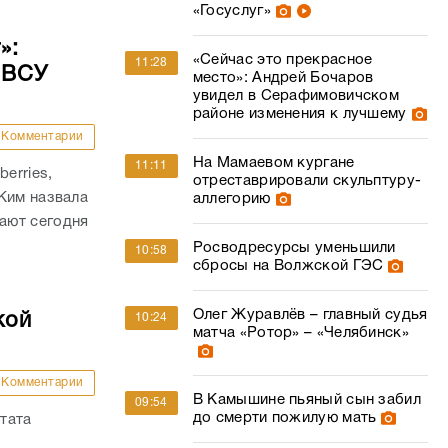
«Госуслуг»
»:
«Сейчас это прекрасное
11:28
 ВСУ
место»: Андрей Бочаров
увидел в Серафимовичском
районе изменения к лучшему
Комментарии
На Мамаевом кургане
11:11
erries,
отреставрировали скульптуру-
Ким назвала
аллегорию
ают сегодня
Росводресурсы уменьшили
10:58
сбросы на Волжской ГЭС
Олег Журавлёв – главный судья
кой
10:24
матча «Ротор» – «Челябинск»
Комментарии
В Камышине пьяный сын забил
09:54
до смерти пожилую мать
тата