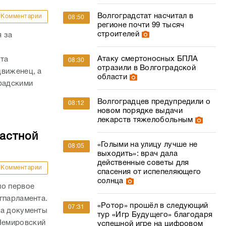
Волгоградстат насчитал в
Комментарии
08:50
регионе почти 99 тысяч
строителей
 за
Атаку смертоносных БПЛА
ата
08:30
отразили в Волгоградской
движенец, а
области
радскими
Волгоградцев предупредили о
08:12
новом порядке выдачи
лекарств тяжелобольным
ластной
«Голыми на улицу лучше не
08:05
выходить»: врач дала
действенные советы для
Комментарии
спасения от испепеляющего
солнца
ло первое
гпарламента.
«Ротор» прошёл в следующий
07:31
на документы
тур «Игр Будущего» благодаря
Немировский
успешной игре на цифровом