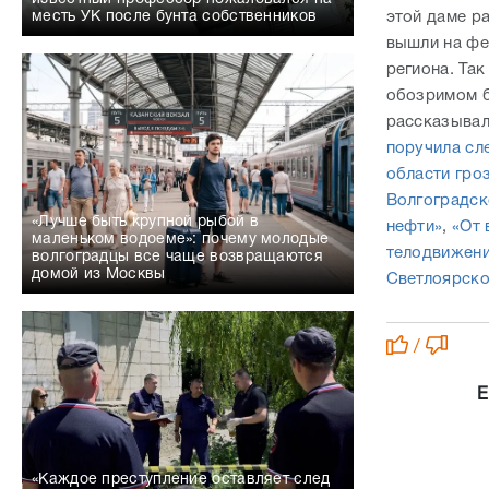
месть УК после бунта собственников
этой даме р
вышли на фе
региона. Так
обозримом б
рассказывал
поручила сл
области гро
Волгоградск
«Лучше быть крупной рыбой в
нефти»
,
«От 
маленьком водоеме»: почему молодые
телодвижени
волгоградцы все чаще возвращаются
домой из Москвы
Светлоярско
/
Е
«Каждое преступление оставляет след