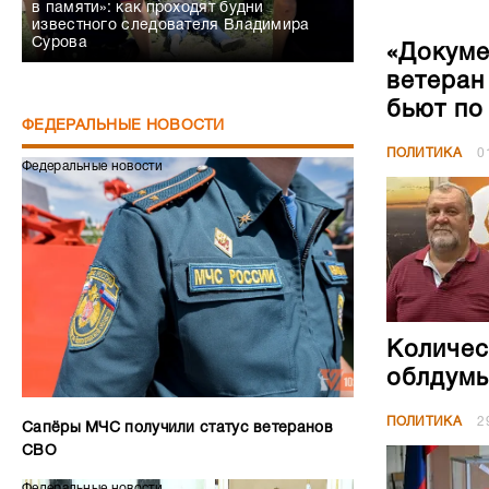
в памяти»: как проходят будни
известного следователя Владимира
Сурова
«Докуме
ветеран
бьют по
ФЕДЕРАЛЬНЫЕ НОВОСТИ
ПОЛИТИКА
0
Федеральные новости
Количес
облдумы
ПОЛИТИКА
2
Сапёры МЧС получили статус ветеранов
СВО
Федеральные новости