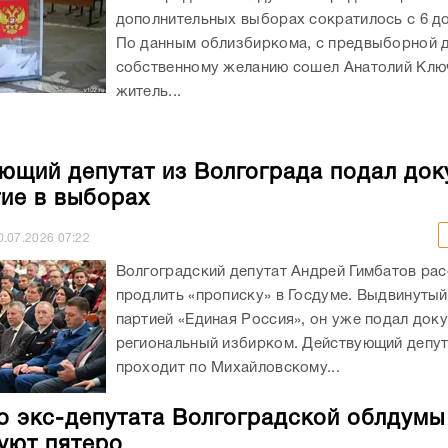
дополнительных выборах сократилось с 6 до
По данным облизбиркома, с предвыборной д
собственному желанию сошел Анатолий Клю
житель...
ющий депутат из Волгограда подал до
тие в выборах
0.07.2026
07:22
Волгоградский депутат Андрей Гимбатов ра
продлить «прописку» в Госдуме. Выдвинуты
партией «Единая Россия», он уже подал док
региональный избирком. Действующий депу
проходит по Михайловскому...
о экс-депутата Волгоградской облдумы
уют пятеро