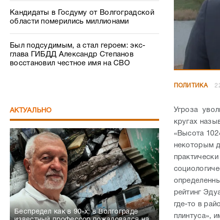
Кандидаты в Госдуму от Волгоградской
области померились миллионами
Был подсудимым, а стал героем: экс-
глава ГИБДД Александр Степанов
восстановил честное имя на СВО
ПОЛИТИКА
2
Угроза увол
АКТУАЛЬНО
кругах назы
«Высота 102
некоторым д
практически
социологиче
определенны
рейтинг Эду
где-то в рай
Беспредел как в 90-х: в Волгограде
плинтуса», 
известный профессор пожаловался на