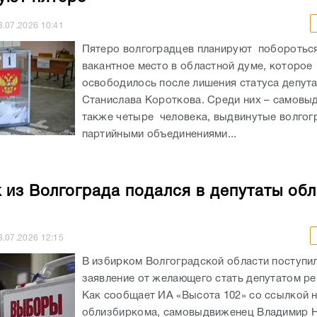
3.07.2026
10:41
Пятеро волгоградцев планируют побороться
вакантное место в областной думе, которое
освободилось после лишения статуса депут
Станислава Короткова. Среди них – самовы
также четыре человека, выдвинутые волгог
партийными объединениями...
 из Волгограда подался в депутаты об
8.07.2026
12:15
В избирком Волгоградской области поступи
заявление от желающего стать депутатом ре
Как сообщает ИА «Высота 102» со ссылкой 
облизбиркома, самовыдвиженец Владимир 