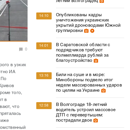
летний волгоградец
Опубликованы кадры
14:10
уничтожения украинских
укрытий дроноводами Южной
группировки
В Саратовской области с
14:01
0
подрядчиков требуют
полмиллиарда рублей за
благоустройство
рого в узких
стно ИА
Били на суше и в море:
13:16
 По
Минобороны подвело итог
недели массированных ударов
Кривов
по целям на Украине
роме того,
т в
В Волгограде 18-летний
12:58
вают, что
водитель устроил массовое
пряталась
ДТП с перевертышем:
пострадали двое
ниже
едомственный