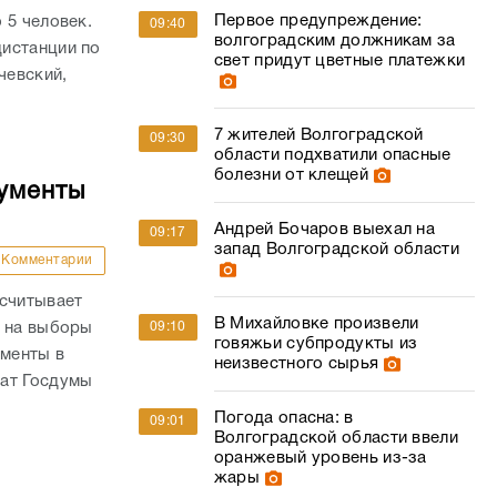
Первое предупреждение:
 5 человек.
09:40
волгоградским должникам за
истанции по
свет придут цветные платежки
чевский,
7 жителей Волгоградской
09:30
области подхватили опасные
болезни от клещей
кументы
Андрей Бочаров выехал на
09:17
запад Волгоградской области
Комментарии
ссчитывает
В Михайловке произвели
09:10
й на выборы
говяжьи субпродукты из
ументы в
неизвестного сырья
тат Госдумы
Погода опасна: в
09:01
Волгоградской области ввели
оранжевый уровень из-за
жары