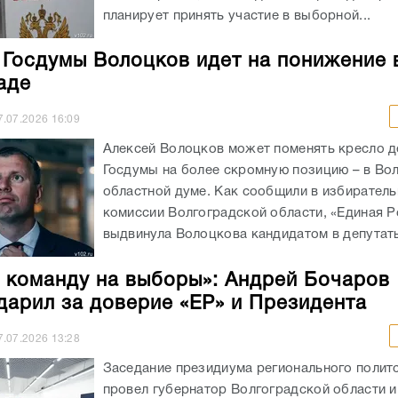
планирует принять участие в выборной...
 Госдумы Волоцков идет на понижение 
аде
7.07.2026
16:09
Алексей Волоцков может поменять кресло д
Госдумы на более скромную позицию – в Во
областной думе. Как сообщили в избирател
комиссии Волгоградской области, «Единая Р
выдвинула Волоцкова кандидатом в депутаты
 команду на выборы»: Андрей Бочаров
дарил за доверие «ЕР» и Президента
7.07.2026
13:28
Заседание президиума регионального полит
провел губернатор Волгоградской области и