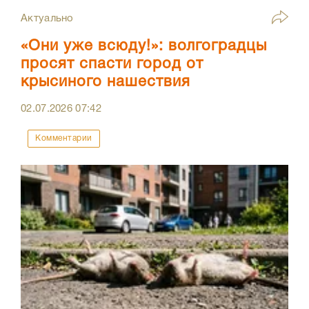
Актуально
«Они уже всюду!»: волгоградцы
просят спасти город от
крысиного нашествия
02.07.2026
07:42
Комментарии