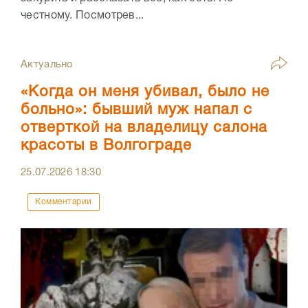
честному. Посмотрев...
Актуально
«Когда он меня убивал, было не
больно»: бывший муж напал с
отверткой на владелицу салона
красоты в Волгограде
25.07.2026
18:30
Комментарии