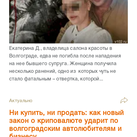
Екатерина Д., владелица салона красоты в
Волгограде, едва не погибла после нападения
на нее бывшего супруга. Женщина получила
несколько ранений, одно из которых чуть не
стало фатальным – отвертка, которой...
Актуально
Ни купить, ни продать: как новый
закон о криповалюте ударит по
волгоградским автолюбителям и