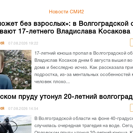
Новости СМИ2
может без взрослых»: в Волгоградской 
вают 17-летнего Владислава Косакова
ИЯ
07.08.2026
19:22
17-летний юноша пропал в Волгоградской об
Владислав Косаков днем 6 августа вышел во
дома и бесследно исчез. Как рассказала пр
подростка, из-за ментальных особенностей
человек плохо...
ском пруду утонул 20-летний волгогра
ИЯ
07.08.2026
14:54
В Волгоградской области на фоне 40-граду
случилась очередная трагедия на воде. Сего
Орловском пруду утонул 20-летний юноша. К