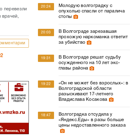
Молодую волгоградку с
20:24
о перевезли
опухолью спасли от паралича
 врачей,
стопы
В Волгограде зарезавшая
20:03
прохожую наркоманка ответит
за убийство
омментарии
02
В Волгограде решат судьбу
19:31
осужденного на 10 лет экс-
главы района
«Он не может без взрослых»: в
19:22
Волгоградской области
разыскивают 17-летнего
Владислава Косакова
Волгоградка отсудила у
18:47
«Яндекс.Еды» в разы больше
цены недоставленного заказа