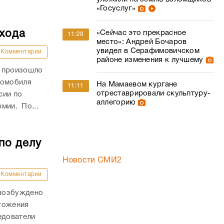
«Госуслуг»
ехода
«Сейчас это прекрасное
11:28
место»: Андрей Бочаров
увидел в Серафимовичском
Комментарии
районе изменения к лучшему
и произошло
томобиля
На Мамаевом кургане
11:11
отреставрировали скульптуру-
сии по
аллегорию
рмии. По...
по делу
Новости СМИ2
Комментарии
 возбуждено
тожения
едователи