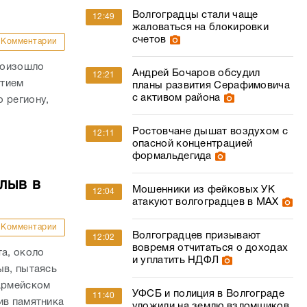
Волгоградцы стали чаще
12:49
жаловаться на блокировки
счетов
Комментарии
роизошло
Андрей Бочаров обсудил
12:21
стием
планы развития Серафимовича
с активом района
 региону,
Ростовчане дышат воздухом с
12:11
опасной концентрацией
формальдегида
лыв в
Мошенники из фейковых УК
12:04
атакуют волгоградцев в МАХ
Комментарии
Волгоградцев призывают
12:02
вовремя отчитаться о доходах
та, около
и уплатить НДФЛ
ыв, пытаясь
оармейском
УФСБ и полиция в Волгограде
11:40
ив памятника
уложили на землю взломщиков