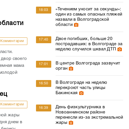
«Течением уносит за секунды»:
18:03
один из самых опасных пляжей
назвали в Волгоградской
области
области
Двое погибших, больше 20
17:40
Комментарии
пострадавших: в Волгограде за
неделю случился шквал ДТП
ласти.
 двор своего
В центре Волгограда зазвучит
17:01
иемная мама
орган
 молодой
В Волгограде на неделю
16:50
перекроют часть улицы
Бакинская
дец
Комментарии
День физкультурника в
16:39
Новоаннинском районе
сной жары
перенесли из-за экстремальной
дня днем в
жары
 берегу