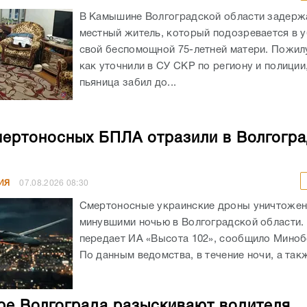
В Камышине Волгоградской области задержа
местный житель, который подозревается в 
свой беспомощной 75-летней матери. Пожил
как уточнили в СУ СКР по региону и полиции
пьяница забил до...
мертоносных БПЛА отразили в Волгогр
ИЯ
07.08.2026
08:30
Смертоносные украинские дроны уничтоже
минувшими ночью в Волгоградской области. 
передает ИА «Высота 102», сообщило Мино
По данным ведомства, в течение ночи, а такж
ре Волгограда разыскивают водителя,