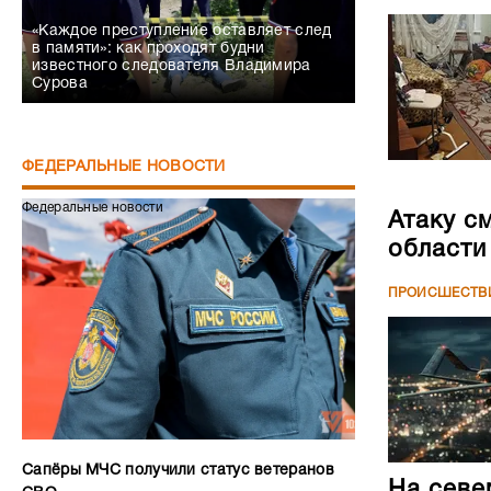
«Каждое преступление оставляет след
в памяти»: как проходят будни
известного следователя Владимира
Сурова
ФЕДЕРАЛЬНЫЕ НОВОСТИ
Федеральные новости
Атаку с
области
ПРОИСШЕСТВ
Сапёры МЧС получили статус ветеранов
На севе