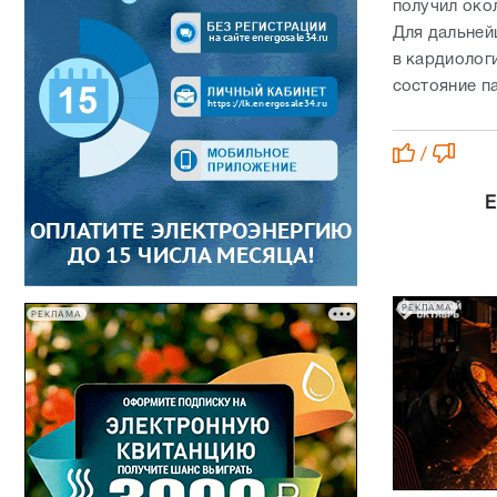
получил око
Для дальней
в кардиолог
состояние п
/
Е
РЕКЛАМА
РЕКЛАМА