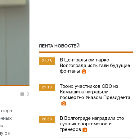
ЛЕНТА НОВОСТЕЙ
В Центральном парке
21:38
Волгограда испытали будущие
фонтаны
Троих участников СВО из
21:18
Камышина наградили
0
посмертно Указом Президента
нтера
В Волгограде наградили сто
енных
20:59
лучших спортсменов и
на
тренеров
му он