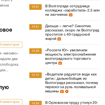
айона
В Волгограде сотрудница
16:31
колледжа «заработала» 2,5 млн
на заочниках
Дальше – легче? Синоптик
15:51
совое
рассказал, скоро ли Волгоград
простится с 40-градусной
жарой
Комментарии
«Россети Юг» увеличили
15:28
е «месиво»
мощность электроснабжения
волгоградского торгового
радали два
центра
ослободска
ии...
«Водители радуются воде как
15:12
дети»: дальнобойщик из
Волгограда рассказал, почему
лую
пересел за руль поливальной
машины
Комментарии
В Орловском пруду утонул 20-
14:54