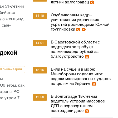
летний волгоградец
н 51-летний
убийстве
Опубликованы кадры
14:10
ую женщину,
уничтожения украинских
укрытий дроноводами Южной
, сын-
группировки
В Саратовской области с
14:01
подрядчиков требуют
полмиллиарда рублей за
адской
благоустройство
Били на суше и в море:
Комментарии
13:16
Минобороны подвело итог
недели массированных ударов
ны
по целям на Украине
Об этом, как
бороны РФ.
В Волгограде 18-летний
12:58
е утром 7...
водитель устроил массовое
ДТП с перевертышем:
пострадали двое