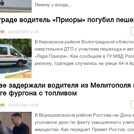
Ленину у входа...
граде водитель «Приоры» погубил пеш
ИЯ
06.08.2026
12:23
В Кировском районе Волгоградской област
смертельное ДТП с участием пешехода и ав
«Лада Приора». Как сообщили в ГУ МВД Рос
региону, трагедия случилась на улице 64-й А
ве задержали водителя из Мелитополя 
ге фургона с топливом
ИЯ
05.08.2026
14:52
В Ворошиловском районе Ростова-на-Дону
уголовное дело по факту умышленного унич
имущества. Как передает Привет-Ростов, сл