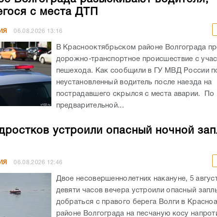
гося с места ДТП
ИЯ
06.08.2026
13:16
В Краснооктябрьском районе Волгограда п
дорожно-транспортное происшествие с уча
пешехода. Как сообщили в ГУ МВД России по
неустановленный водитель после наезда на
пострадавшего скрылся с места аварии. По
предварительной...
дростков устроили опасный ночной зап
ИЯ
06.08.2026
12:46
Двое несовершеннолетних накануне, 5 авгус
девяти часов вечера устроили опасный запл
добраться с правого берега Волги в Красн
районе Волгограда на песчаную косу напрот