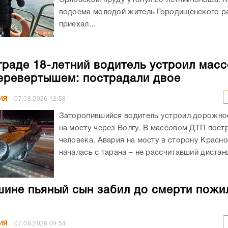
водоема молодой житель Городищенского р
приехал...
граде 18-летний водитель устроил мас
еревертышем: пострадали двое
ИЯ
07.08.2026
12:58
Заторопившийся водитель устроил дорожно
на мосту через Волгу. В массовом ДТП пост
человека. Авария на мосту в сторону Красн
началась с тарана – не рассчитавший дистанц
ине пьяный сын забил до смерти пожи
ИЯ
07.08.2026
09:54