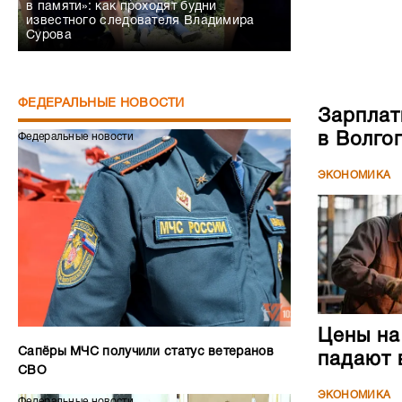
в памяти»: как проходят будни
известного следователя Владимира
Сурова
ФЕДЕРАЛЬНЫЕ НОВОСТИ
Зарплат
в Волго
Федеральные новости
ЭКОНОМИКА
Цены на
Сапёры МЧС получили статус ветеранов
падают 
СВО
ЭКОНОМИКА
Федеральные новости