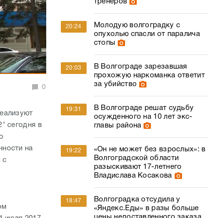
тренеров
Молодую волгоградку с
20:24
опухолью спасли от паралича
стопы
В Волгограде зарезавшая
20:03
прохожую наркоманка ответит
за убийство
0
В Волгограде решат судьбу
19:31
реализуют
осужденного на 10 лет экс-
" сегодня в
главы района
о
нности на
«Он не может без взрослых»: в
19:22
Волгоградской области
 с
разыскивают 17-летнего
Владислава Косакова
Волгоградка отсудила у
18:47
ом
«Яндекс.Еды» в разы больше
цены недоставленного заказа