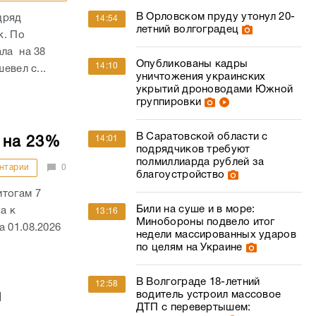
В Орловском пруду утонул 20-
дряд
14:54
летний волгоградец
к. По
ала на 38
Опубликованы кадры
14:10
евел с...
уничтожения украинских
укрытий дроноводами Южной
группировки
В Саратовской области с
14:01
 на 23%
подрядчиков требуют
полмиллиарда рублей за
нтарии
0
благоустройство
итогам 7
Били на суше и в море:
а к
13:16
Минобороны подвело итог
 01.08.2026
недели массированных ударов
по целям на Украине
В Волгограде 18-летний
12:58
водитель устроил массовое
й
ДТП с перевертышем: