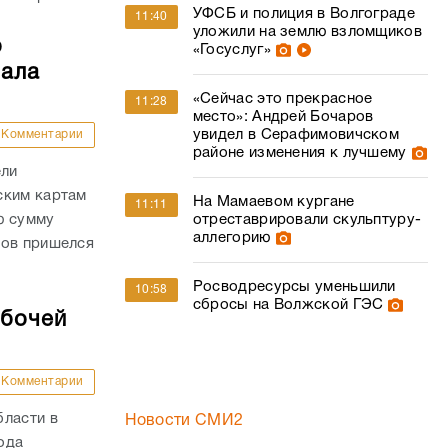
УФСБ и полиция в Волгограде
11:40
уложили на землю взломщиков
о
«Госуслуг»
чала
«Сейчас это прекрасное
11:28
место»: Андрей Бочаров
увидел в Серафимовичском
Комментарии
районе изменения к лучшему
ели
ским картам
На Мамаевом кургане
11:11
отреставрировали скульптуру-
ю сумму
аллегорию
дов пришелся
Росводресурсы уменьшили
10:58
сбросы на Волжской ГЭС
абочей
Комментарии
бласти в
Новости СМИ2
года