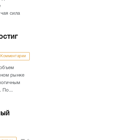
е
чая сила
остиг
Комментарии
 объем
чном рынке
алогичным
 По...
ный