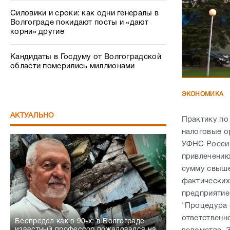
Силовики и сроки: как одни генералы в
Волгограде покидают посты и «дают
корни» другие
Кандидаты в Госдуму от Волгоградской
области померились миллионами
ЭКОНОМИКА
АКТУАЛЬНО
Практику по
налоговые о
УФНС России
привлечению
сумму свыше
фактических
предприяти
"Процедура 
ответственн
Беспредел как в 90-х: в Волгограде
известный профессор пожаловался на