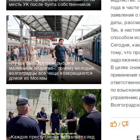
ведомстве. 
месть УК после бунта собственников
года в част
заявления о
даты, рассм
Так, в наст
способом ис
Сегодня, ка
тому, что п
задолженнос
«Лучше быть крупной рыбой в
В целях сни
маленьком водоеме»: почему молодые
волгоградцы все чаще возвращаются
применения 
домой из Москвы
ответственн
по взыскани
управлению 
Волгоградск
/
«Каждое преступление оставляет след
Е