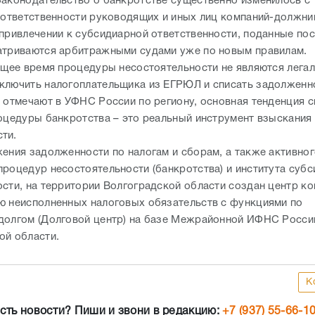
Законодательство о банкротстве существенно изменилось с 
и ответственности руководящих и иных лиц компаний-должни
 привлечении к субсидиарной ответственности, поданные пос
атриваются арбитражными судами уже по новым правилам.
оящее время процедуры несостоятельности не являются лега
ключить налогоплательщика из ЕГРЮЛ и списать задолженн
к отмечают в УФНС России по региону, основная тенденция с
роцедуры банкротства – это реальный инструмент взыскания
ти.
жения задолженности по налогам и сборам, а также активно
процедур несостоятельности (банкротства) и института суб
ости, на территории Волгоградской области создан центр к
ю неисполненных налоговых обязательств с функциями по
долгом (Долговой центр) на базе Межрайонной ИФНС Росси
ой области.
К
сть новости? Пиши и звони в редакцию:
+7 (937) 55-66-1