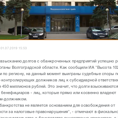
01.07.2019 15:53
 взысканию долгов с обанкроченных предприятий успешно 
рганы Волгоградской области. Как сообщили ИА "Высота 102
 по региону, на данный момент выиграны судебные споры п
 контролирующих должников лиц к субсидиарной ответстве
 450 миллионов рублей. Это значит, что долги взыскиваются
 бенефициаров - лиц, которые прямо или косвенно владеют
ем-должником.
банкротства не является основанием для освобождения от
ости за налоговые правонарушения", - отмечают в фискальн