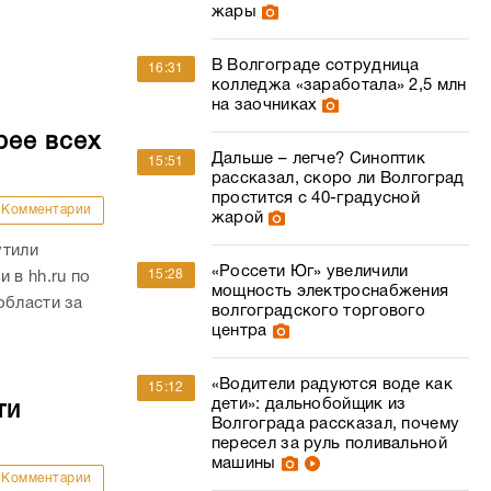
жары
В Волгограде сотрудница
16:31
колледжа «заработала» 2,5 млн
на заочниках
рее всех
Дальше – легче? Синоптик
15:51
рассказал, скоро ли Волгоград
простится с 40-градусной
Комментарии
жарой
утили
«Россети Юг» увеличили
15:28
 в hh.ru по
мощность электроснабжения
области за
волгоградского торгового
центра
«Водители радуются воде как
15:12
дети»: дальнобойщик из
ти
Волгограда рассказал, почему
пересел за руль поливальной
машины
Комментарии