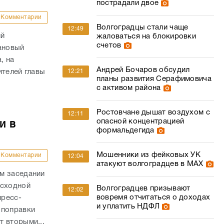
пострадали двое
Комментарии
Волгоградцы стали чаще
12:49
ий
жаловаться на блокировки
счетов
ановый
, на
Андрей Бочаров обсудил
12:21
ителей главы
планы развития Серафимовича
с активом района
Ростовчане дышат воздухом с
12:11
опасной концентрацией
и в
формальдегида
Мошенники из фейковых УК
Комментарии
12:04
атакуют волгоградцев в МАХ
м заседании
асходной
Волгоградцев призывают
12:02
вовремя отчитаться о доходах
пресс-
и уплатить НДФЛ
 поправки
 вторыми...