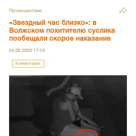
Происшествия
«Звездный час близко»: в
Волжском похитителю суслика
пообещали скорое наказание
04.08.2026
17:19
Комментарии