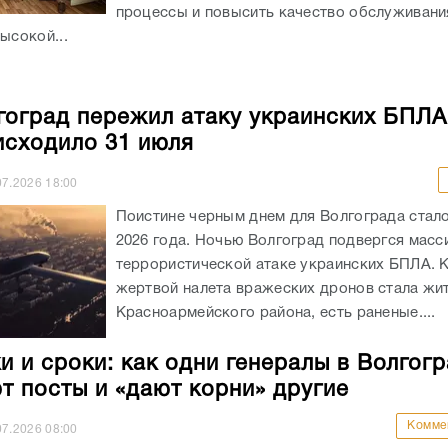
процессы и повысить качество обслуживани
ысокой...
гоград пережил атаку украинских БПЛА:
исходило 31 июля
07.2026
18:00
Поистине черным днем для Волгограда стало
2026 года. Ночью Волгоград подвергся мас
террористической атаке украинских БПЛА. 
жертвой налета вражеских дронов стала жи
Красноармейского района, есть раненые....
и и сроки: как одни генералы в Волгог
т посты и «дают корни» другие
Комме
07.2026
08:00