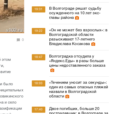
В Волгограде решат судьбу
19:31
осужденного на 10 лет экс-
главы района
«Он не может без взрослых»: в
19:22
Волгоградской области
разыскивают 17-летнего
0
Владислава Косакова
Волгоградка отсудила у
18:47
б этом
«Яндекс.Еды» в разы больше
цены недоставленного заказа
ти,
звитие
«Течением уносит за секунды»:
18:03
ти было
один из самых опасных пляжей
униципальных
назвали в Волгоградской
ровикинского
области
на и село
газификации
Двое погибших, больше 20
17:40
пострадавших: в Волгограде за