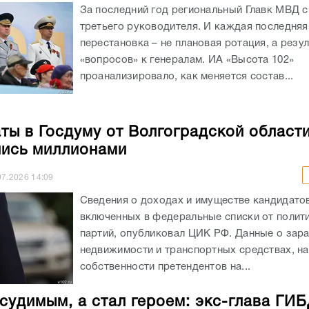
За последний год региональный Главк МВД 
третьего руководителя. И каждая последняя
перестановка – не плановая ротация, а резул
«вопросов» к генералам. ИА «Высота 102»
проанализировало, как меняется состав...
ты в Госдуму от Волгоградской област
ись миллионами
07.2026
14:09
Сведения о доходах и имуществе кандидатов
включенных в федеральные списки от полит
партий, опубликовал ЦИК РФ. Данные о зара
недвижимости и транспортных средствах, н
собственности претендентов на...
судимым, а стал героем: экс-глава ГИ