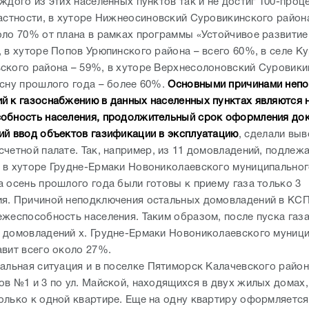
ждого из этих населенных пунктов так и не достиг 100-проц
частности, в хуторе Нижнеосиновский Суровикинского район
оло 70% от плана в рамках программы «Устойчивое развитие
, в хуторе Попов Урюпинского района – всего 60%, в селе К
ского района – 59%, в хуторе Верхнесолоновский Суровики
есну прошлого года – более 60%.
Основными причинами неп
й к газоснабжению в данных населенных пунктах являются 
обность населения, продолжительный срок оформления док
ий ввод объектов газификации в эксплуатацию
, сделали выв
счетной палате. Так, например, из 11 домовладений, подлеж
 в хуторе Грудне-Ермаки Новониколаевского муниципальног
а осень прошлого года были готовы к приему газа только 3
я. Причиной неподключения остальных домовладений в КСП
ежеспособность населения. Таким образом, после пуска газ
 домовладений х. Грудне-Ермаки Новониколаевского муниц
авит всего около 27%.
чальная ситуация и в поселке Пятиморск Калачевского район
ов №1 и 3 по ул. Майской, находящихся в двух жилых домах,
олько к одной квартире. Еще на одну квартиру оформляется