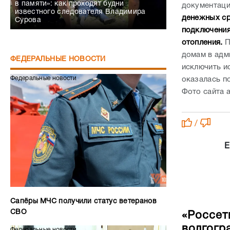
в памяти»: как проходят будни
документац
известного следователя Владимира
денежных ср
Сурова
подключения
отопления.
П
домам в адм
ФЕДЕРАЛЬНЫЕ НОВОСТИ
исключить и
Федеральные новости
оказалась п
Фото сайта 
/
Е
Сапёры МЧС получили статус ветеранов
СВО
«Россет
волгогр
Федеральные новости