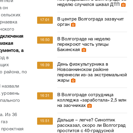
ентной
неделю случился шквал ДТП
а он
 сельских
В центре Волгограда зазвучит
17:01
урнаевка
орган
нского
одключения
В Волгограде на неделю
16:50
низкая
перекроют часть улицы
Бакинская
ументов, а
од в
День физкультурника в
ащих
16:39
Новоаннинском районе
о района, по
перенесли из-за экстремальной
жары
 назвали
а уровень
В Волгограде сотрудница
16:31
колледжа «заработала» 2,5 млн
ипального
на заочниках
а. Из 36
Дальше – легче? Синоптик
15:51
 газ
рассказал, скоро ли Волгоград
 проектная
простится с 40-градусной