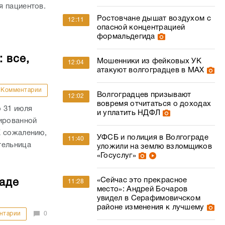
я пациентов.
Ростовчане дышат воздухом с
12:11
опасной концентрацией
формальдегида
 все,
Мошенники из фейковых УК
12:04
атакуют волгоградцев в МАХ
Комментарии
Волгоградцев призывают
12:02
вовремя отчитаться о доходах
 31 июля
и уплатить НДФЛ
сированной
К сожалению,
УФСБ и полиция в Волгограде
11:40
тельница
уложили на землю взломщиков
«Госуслуг»
«Сейчас это прекрасное
раде
11:28
место»: Андрей Бочаров
увидел в Серафимовичском
районе изменения к лучшему
нтарии
0