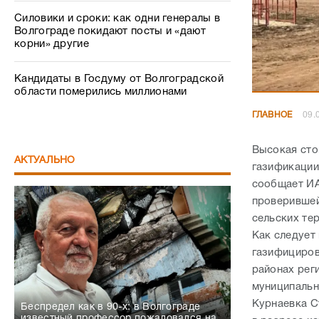
Силовики и сроки: как одни генералы в
Волгограде покидают посты и «дают
корни» другие
Кандидаты в Госдуму от Волгоградской
области померились миллионами
ГЛАВНОЕ
09.
Высокая сто
АКТУАЛЬНО
газификации
сообщает ИА
проверившей
сельских те
Как следует 
газифициров
районах рег
муниципальн
Курнаевка С
Беспредел как в 90-х: в Волгограде
известный профессор пожаловался на