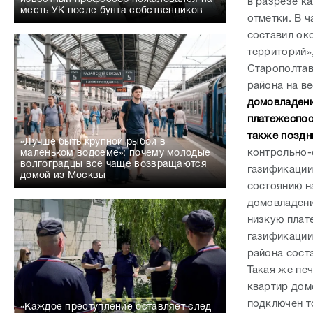
в разрезе ка
месть УК после бунта собственников
отметки. В 
составил ок
территорий»
Старополтав
района на в
домовладени
платежеспос
также поздн
«Лучше быть крупной рыбой в
контрольно-
маленьком водоеме»: почему молодые
волгоградцы все чаще возвращаются
газификации
домой из Москвы
состоянию н
домовладени
низкую плат
газификации
района сост
Такая же пе
квартир дом
подключен т
«Каждое преступление оставляет след