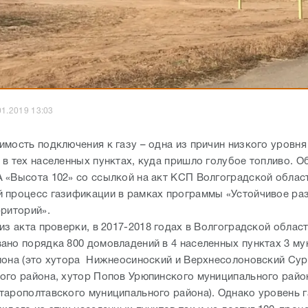
01.2019 13:03
имость подключения к газу – одна из причин низкого уровня
 в тех населенных пунктах, куда пришло голубое топливо. О
 «Высота 102» со ссылкой на акт КСП Волгоградской облас
 процесс газификации в рамках программы «Устойчивое ра
рриторий».
из акта проверки, в 2017-2018 годах в Волгоградской облас
ано порядка 800 домовладений в 4 населенных пунктах 3 м
иона (это хутора Нижнеосиноский и Верхнесолоновский Су
ого района, хутор Попов Урюпинского муниципального райо
тарополтавского муниципального района). Однако уровень 