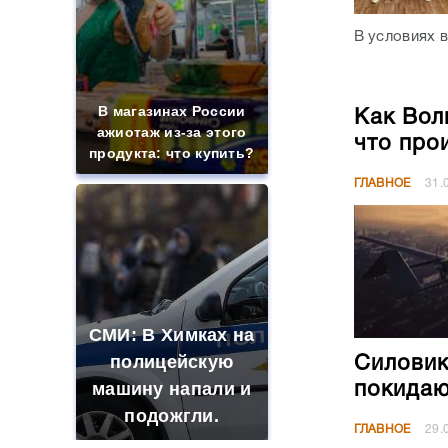
В условиях в
В магазинах России
Как Вол
ажиотаж из-за этого
что про
продукта: что купить?
ГЛАВНОЕ
31.
СМИ: В Химках на
полицейскую
Силовик
машину напали и
покидаю
подожгли.
ГЛАВНОЕ
29.