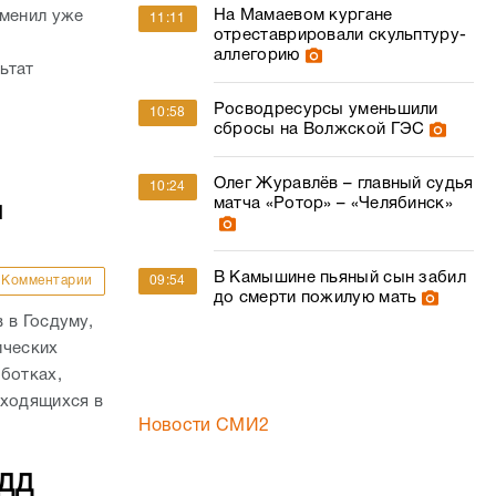
На Мамаевом кургане
сменил уже
11:11
отреставрировали скульптуру-
аллегорию
ьтат
Росводресурсы уменьшили
10:58
сбросы на Волжской ГЭС
Олег Журавлёв – главный судья
10:24
матча «Ротор» – «Челябинск»
и
В Камышине пьяный сын забил
Комментарии
09:54
до смерти пожилую мать
 в Госдуму,
ических
ботках,
аходящихся в
Новости СМИ2
БДД