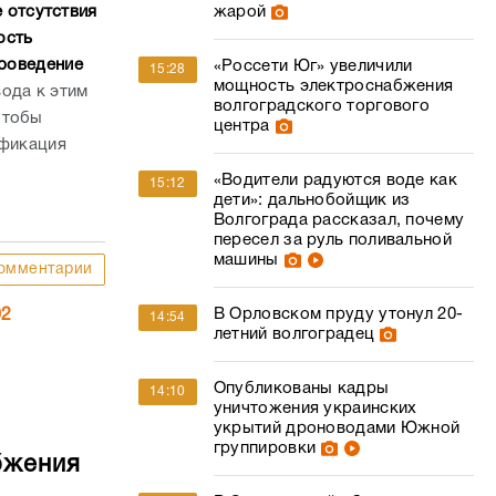
 отсутствия
жарой
ость
проведение
«Россети Юг» увеличили
15:28
мощность электроснабжения
ода к этим
волгоградского торгового
чтобы
центра
ификация
«Водители радуются воде как
15:12
дети»: дальнобойщик из
Волгограда рассказал, почему
пересел за руль поливальной
машины
омментарии
В Орловском пруду утонул 20-
02
14:54
летний волгоградец
Опубликованы кадры
14:10
уничтожения украинских
укрытий дроноводами Южной
группировки
бжения