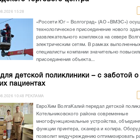
08.2026
15:28
«Россети Юг – Волгоград» (АО «ВМЭС») осу
технологическое присоединение нового здан
развлекательного комплекса на севере Волг
электрическим сетям. В рамках выполненны
специалисты компании значительно повыси
присоединения объекта...
 для детской поликлиники – с заботой о
их пациентах
08.2026
10:48
РЕКЛАМА
ЕвроХим ВолгаКалий передал детской полик
Котельниковского района современные
многофункциональные устройства, объеди
функции принтера, сканера и копира. Обору
позволит медучреждению оптимизировать р