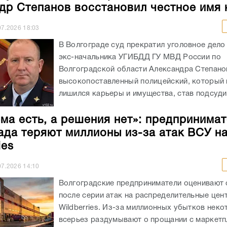
др Степанов восстановил честное имя
07.2026
18:03
В Волгограде суд прекратил уголовное дело
экс-начальника УГИБДД ГУ МВД России по
Волгоградской области Александра Степано
высокопоставленный полицейский, который 
лишился карьеры и имущества, став подсуди
ма есть, а решения нет»: предпринима
ада теряют миллионы из-за атак ВСУ н
ies
07.2026
14:10
Волгоградские предприниматели оценивают 
после серии атак на распределительные цен
Wildberries. Из-за миллионных убытков неко
всерьез раздумывают о прощании с маркет