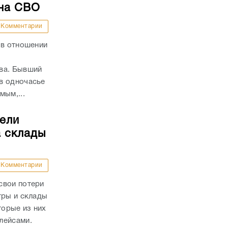
 на СВО
Комментарии
 в отношении
ва. Бывший
в одночасье
мым,...
тели
а склады
Комментарии
свои потери
тры и склады
торые из них
плейсами.