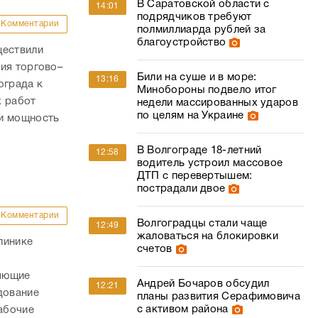
В Саратовской области с
14:01
подрядчиков требуют
Комментарии
полмиллиарда рублей за
благоустройство
ществили
ия торгово–
Били на суше и в море:
13:16
ограда к
Минобороны подвело итог
х работ
недели массированных ударов
по целям на Украине
ли мощность
В Волгограде 18-летний
12:58
водитель устроил массовое
ДТП с перевертышем:
пострадали двое
Комментарии
Волгоградцы стали чаще
12:49
жаловаться на блокировки
линике
счетов
няющие
Андрей Бочаров обсудил
12:21
дование
планы развития Серафимовича
с активом района
абочие