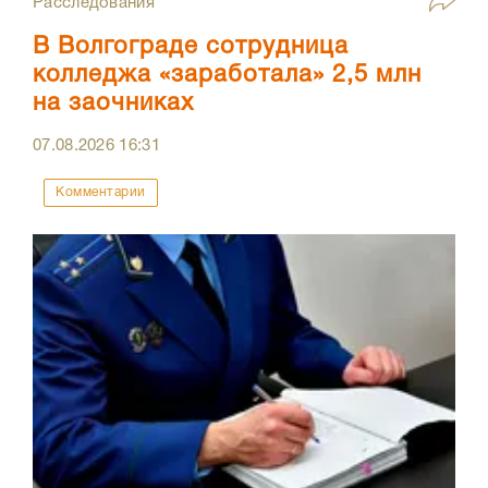
Расследования
В Волгограде сотрудница
колледжа «заработала» 2,5 млн
на заочниках
07.08.2026
16:31
Комментарии