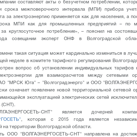
мпании составляют акты о безучетном потреблении, кото
ии срока межповерочного интервала (МПИ) прибора учет
та за электроэнергию применяется как для населения, а по
срока МПИ как для промышленных предприятий – по м
за круглосуточное потребление», – пояснил на состояв
года совещании эксперт ОНФ в Волгоградской облас
.
емени такая ситуация может кардинально измениться в луч
щей неделе в комитете тарифного регулирования Волгоград
отрен вопрос об установлении индивидуальных тарифов 
лектроэнергии для взаиморасчетов между сетевыми ор
АО "МРСК Юга" – "Волгоградэнерго" и ООО "ВОЛГАЭНЕРГ
ски означает появление новой территориальной сетевой о
нимающейся эксплуатацией электрических сетей исключите
 (СНТ).
ГАЭНЕРГОСЕТЬ-СНТ" является дочерней ком
РГОСЕТЬ"
, которая с 2015 года является независим
й на территории Волгоградской области.
сть ООО "ВОЛГАЭНЕРГОСЕТЬ-СНТ" направлена на достиж