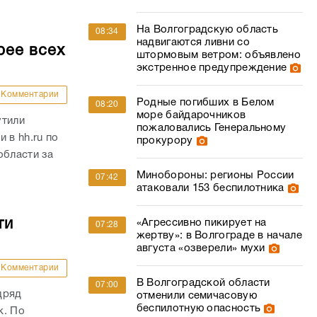
На Волгоградскую область
08:34
надвигаются ливни со
рее всех
штормовым ветром: объявлено
экстренное предупреждение
Комментарии
Родные погибших в Белом
08:20
море байдарочников
утили
пожаловались Генеральному
 в hh.ru по
прокурору
области за
Минобороны: регионы России
07:42
атаковали 153 беспилотника
ти
«Агрессивно пикирует на
07:28
жертву»: в Волгограде в начале
августа «озверели» мухи
Комментарии
В Волгоградской области
07:00
дряд
отменили семичасовую
беспилотную опасность
к. По