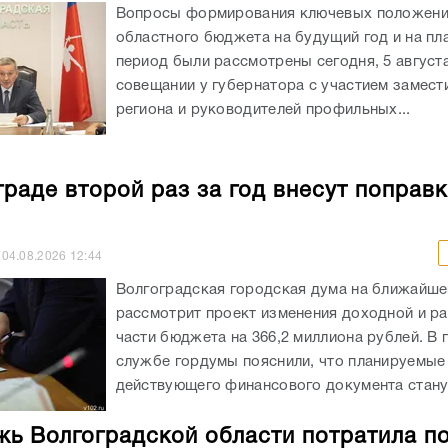
Вопросы формирования ключевых положен
областного бюджета на будущий год и на пл
период были рассмотрены сегодня, 5 августа
совещании у губернатора с участием замест
региона и руководителей профильных...
граде второй раз за год внесут поправк
04.08.2026
12:44
Волгоградская городская дума на ближайше
рассмотрит проект изменения доходной и р
части бюджета на 366,2 миллиона рублей. В 
службе гордумы пояснили, что планируемые
действующего финансового документа станут
ь Волгоградской области потратила п