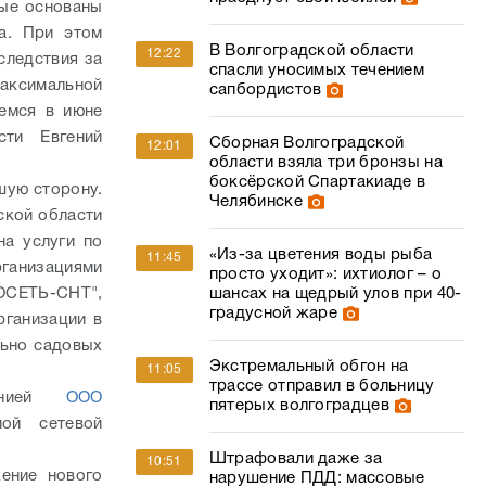
рые основаны
а. При этом
В Волгоградской области
12:22
следствия за
спасли уносимых течением
аксимальной
сапбордистов
шемся в июне
ти Евгений
Сборная Волгоградской
12:01
области взяла три бронзы на
боксёрской Спартакиаде в
шую сторону.
Челябинске
ской области
на услуги по
«Из-за цветения воды рыба
11:45
ганизациями
просто уходит»: ихтиолог – о
шансах на щедрый улов при 40-
ОСЕТЬ-СНТ",
градусной жаре
рганизации в
льно садовых
Экстремальный обгон на
11:05
трассе отправил в больницу
панией
ООО
пятерых волгоградцев
ой сетевой
Штрафовали даже за
10:51
ение нового
нарушение ПДД: массовые