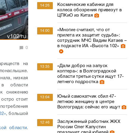
Космические кабинки для
14:26
колеса обозрения привезут в
ЦПКиО из Китая
«Многие считают, что от
14:00
прилета их защитит судьба»:
сотрудник МЧС Вадим Катаев –
в подкасте ИА «Высота 102»
0
ариществ на
«Дали добро на запуск
13:35
онаслышке.
коптера»: в Волгоградской
области третьи сутки ищут 17-
нала, низкая
летнего подростка
 в области
 к снижению
Юный самокатчик сбил 47-
13:04
 остро стоит
летнюю женщину в центре
потребления
Волгограда: сейчас его ищут
02»
, большой
Заслуженный работник ЖКХ
12:46
России Олег Капустин
ой области
.
празднует свой юбилей