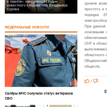
в памяти»: как проходят будни
уровня взаи
известного следователя Владимира
простоту и 
Сурова
порядка 2
электрообор
При данной
ФЕДЕРАЛЬНЫЕ НОВОСТИ
основными з
Федеральные новости
обеспечению
СНТ в облас
выполняемо
областного 
Общероссий
обществ.
/
Е
Сапёры МЧС получили статус ветеранов
СВО
Федеральные новости