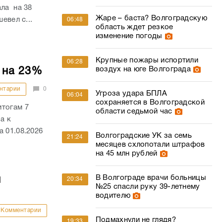
ала на 38
Жаре – баста? Волгоградскую
евел с...
06:48
область ждет резкое
изменение погоды
Крупные пожары испортили
06:28
воздух на юге Волгограда
 на 23%
нтарии
0
Угроза удара БПЛА
06:04
сохраняется в Волгоградской
итогам 7
области седьмой час
а к
 01.08.2026
Волгоградские УК за семь
21:24
месяцев схлопотали штрафов
на 45 млн рублей
В Волгограде врачи больницы
й
20:34
№25 спасли руку 39-летнему
водителю
Комментарии
Подмахнули не глядя?
19:33