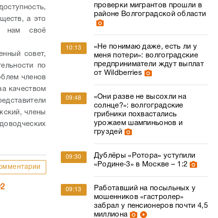
проверки мигрантов прошли в
доступность,
районе Волгоградской области
ществ, а это
и нам своё
«Не понимаю даже, есть ли у
10:13
нный совет,
меня потери»: волгоградские
предприниматели ждут выплат
тельности по
от Wildberries
облем членов
за качеством
«Они разве не высохли на
09:48
едставители
солнце?»: волгоградские
жский, члены
грибники похвастались
урожаем шампиньонов и
доводческих
груздей
Дублёры «Ротора» уступили
09:30
«Родине‑3» в Москве – 1:2
омментарии
02
Работавший на посыльных у
09:13
мошенников «гастролер»
забрал у пенсионеров почти 4,5
миллиона