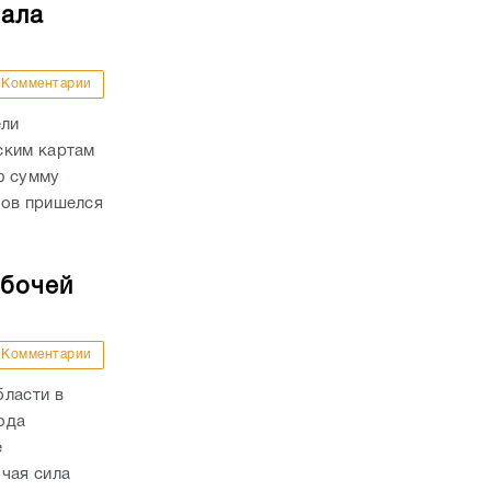
чала
Комментарии
ели
ским картам
ю сумму
дов пришелся
абочей
Комментарии
бласти в
года
е
чая сила