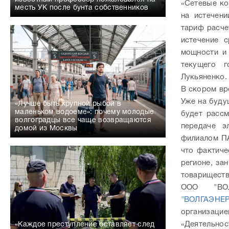
«Сетевые ко
месть УК после бунта собственников
на истечен
тариф расче
истечение 
мощности и 
текущего 
Лукьяненко
В скором вр
Уже на буду
«Лучше быть крупной рыбой в
маленьком водоеме»: почему молодые
будет рассм
волгоградцы все чаще возвращаются
передаче э
домой из Москвы
филиалом П
что фактиче
регионе, за
товариществ
ООО "ВОЛ
"ВОЛГАЭНЕ
организацие
«Деятельно
«Каждое преступление оставляет след