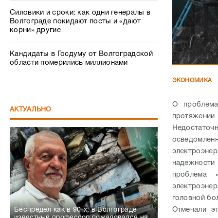
Силовики и сроки: как одни генералы в
Волгограде покидают посты и «дают
корни» другие
Кандидаты в Госдуму от Волгоградской
области померились миллионами
ЭКОНОМИКА
О проблема
АКТУАЛЬНО
протяжени
Недостаточн
осведомле
электроэне
надежности 
проблема «
электроэнер
головной бо
Отмечали э
Беспредел как в 90-х: в Волгограде
известный профессор пожаловался на