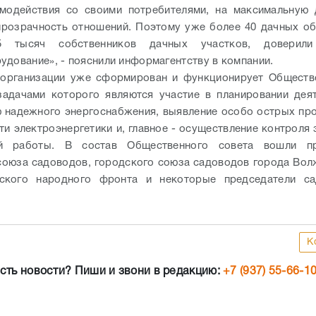
модействия со своими потребителями, на максимальную 
прозрачность отношений. Поэтому уже более 40 дачных об
5 тысяч собственников дачных участков, доверил
удование», - пояснили информагентству в компании.
 организации уже сформирован и функционирует Обществе
адачами которого являются участие в планировании дея
 надежного энергоснабжения, выявление особо острых пр
ти электроэнергетики и, главное - осуществление контроля 
й работы. В состав Общественного совета вошли пр
союза садоводов, городского союза садоводов города Вол
ского народного фронта и некоторые председатели са
К
сть новости? Пиши и звони в редакцию:
+7 (937) 55-66-1