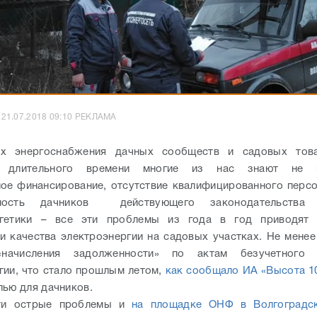
21.07.2018 09:10 РЕКЛАМА
х энергоснабжения дачных сообществ и садовых тов
и длительного времени многие из нас знают не п
ое финансирование, отсутствие квалифицированного персо
нность дачников действующего законодательства
ргетики – все эти проблемы из года в год приводят
и качества электроэнергии на садовых участках. Не менее
начисления задолженности» по актам безучетного 
гии, что стало прошлым летом,
как сообщало ИА «Высота 1
лью для дачников.
ти острые проблемы и
на площадке ОНФ в Волгоградск