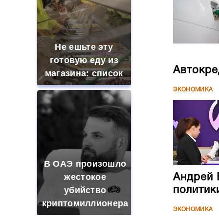
Не ешьте эту
готовую еду из
Автокре
магазина: список
ЭКОНОМИКА
В ОАЭ произошло
жестокое
Андрей 
убийство
политик
криптомиллионера
ЭКОНОМИКА