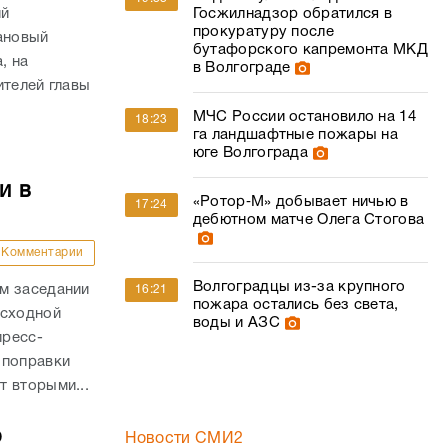
Госжилнадзор обратился в
ий
прокуратуру после
ановый
бутафорского капремонта МКД
, на
в Волгограде
ителей главы
МЧС России остановило на 14
18:23
га ландшафтные пожары на
юге Волгограда
и в
«Ротор‑М» добывает ничью в
17:24
дебютном матче Олега Стогова
Комментарии
Волгоградцы из-за крупного
м заседании
16:21
пожара остались без света,
асходной
воды и АЗС
пресс-
 поправки
 вторыми...
о
Новости СМИ2