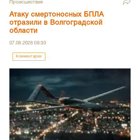
Происшествия
Атаку смертоносных БПЛА
отразили в Волгоградской
области
07.08.2026
08:30
Комментарии