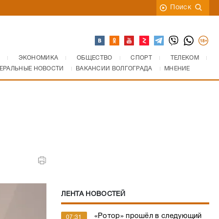
Поиск
ЭКОНОМИКА
ОБЩЕСТВО
СПОРТ
ТЕЛЕКОМ
ЕРАЛЬНЫЕ НОВОСТИ
ВАКАНСИИ ВОЛГОГРАДА
МНЕНИЕ
ЛЕНТА НОВОСТЕЙ
«Ротор» прошёл в следующий
07:31
тур «Игр Будущего» благодаря
успешной игре на цифровом
этапе
Волгоградская область
07:20
пережила 9-часовую угрозу