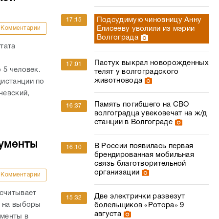
17:01
 5 человек.
телят у волгоградского
животновода
истанции по
чевский,
Память погибшего на СВО
16:37
волгоградца увековечат на ж/д
станции в Волгограде
кументы
В России появилась первая
16:10
брендированная мобильная
связь благотворительной
организации
Комментарии
ссчитывает
Две электрички развезут
15:32
й на выборы
болельщиков «Ротора» 9
августа
ументы в
тат Госдумы
Вымогателю Infiniti, золота и
15:20
денег у волгоградца дали 10
лет колонии
МегаФон улучшил связь в
15:05