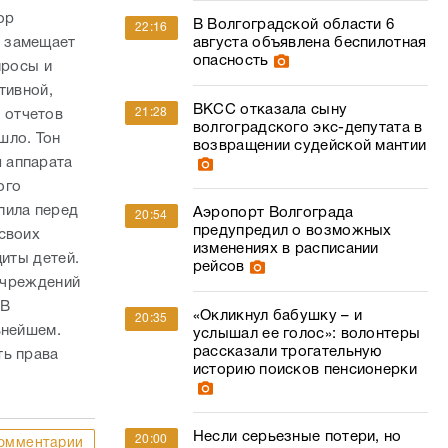
шло. Тон
возвращении судейской мантии
 аппарата
ого
пила перед
Аэропорт Волгограда
20:54
предупредил о возможных
своих
изменениях в расписании
щиты детей.
рейсов
 учреждений
 В
«Окликнул бабушку – и
20:35
ьнейшем.
услышал ее голос»: волонтеры
рассказали трогательную
ть права
историю поисков пенсионерки
Несли серьезные потери, но
20:00
омментарии
строили в рекордные сроки:
как железнодорожники
02
спасали пути во время
Сталинградской битвы
Ремонт в мэрии Волгограда
19:25
отложили из-за отсутствия