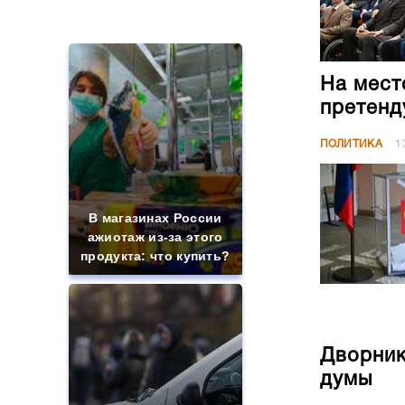
ПОЛИТИКА
1
В магазинах России
ажиотаж из-за этого
продукта: что купить?
Дворник
думы
ПОЛИТИКА
0
СМИ: В Химках на
полицейскую
машину напали и
подожгли.