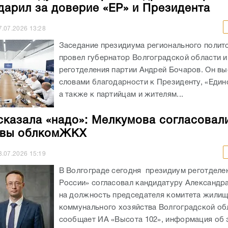
реготделения партии Андрей Бочаров. Он вы
словами благодарности к Президенту, «Един
а также к партийцам и жителям...
сказала «надо»: Мелкумова согласовал
авы облкомЖКХ
3.07.2026
15:19
В Волгограде сегодня президиум реготделе
России» согласовал кандидатуру Александр
на должность председателя комитета жилищ
коммунального хозяйства Волгоградской об
сообщает ИА «Высота 102», информация об 
опубликована на...
ие с зампредом Верховного суда РФ
ым прошло в Волгограде
3.07.2026
11:35