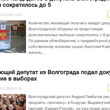
дополнительных выборах сократилось с 6 до
По данным облизбиркома, с предвыборной д
собственному желанию сошел Анатолий Клю
житель...
ющий депутат из Волгограда подал до
тие в выборах
0.07.2026
07:22
Волгоградский депутат Андрей Гимбатов ра
продлить «прописку» в Госдуме. Выдвинуты
партией «Единая Россия», он уже подал док
региональный избирком. Действующий депу
проходит по Михайловскому...
о экс-депутата Волгоградской облдумы
уют пятеро