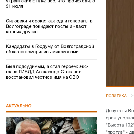
Кандидаты в Госдуму от Волгоградской
области померились миллионами
Был подсудимым, а стал героем: экс-
глава ГИБДД Александр Степанов
восстановил честное имя на СВО
ПОЛИТИКА
2
АКТУАЛЬНО
Депутаты Во
срок уполно
"Высота 102"
"против" - д
Ее кандидат
Волгоградск
уже семь ле
нарекания. 
Беспредел как в 90-х: в Волгограде
неформально
известный профессор пожаловался на