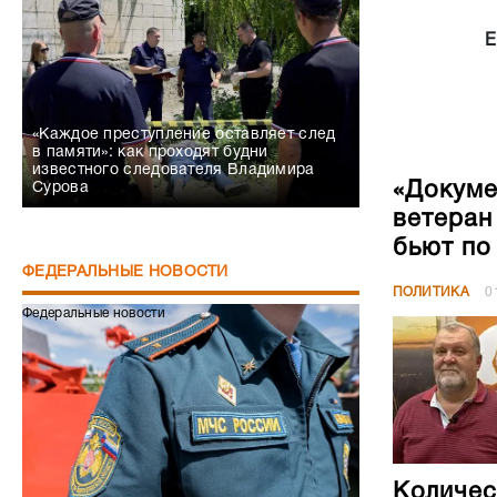
в памяти»: как проходят будни
известного следователя Владимира
«Докуме
Сурова
ветеран
бьют по
ФЕДЕРАЛЬНЫЕ НОВОСТИ
ПОЛИТИКА
0
Федеральные новости
Количес
облдумы
ПОЛИТИКА
2
Сапёры МЧС получили статус ветеранов
СВО
Федеральные новости