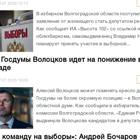
планирует принять участие в выборной...
 Госдумы Волоцков идет на понижение 
аде
7.07.2026
16:09
Алексей Волоцков может поменять кресло д
Госдумы на более скромную позицию – в Во
областной думе. Как сообщили в избирател
комиссии Волгоградской области, «Единая Р
выдвинула Волоцкова кандидатом в депутаты
 команду на выборы»: Андрей Бочаров
дарил за доверие «ЕР» и Президента
7.07.2026
13:28
Заседание президиума регионального полит
провел губернатор Волгоградской области и