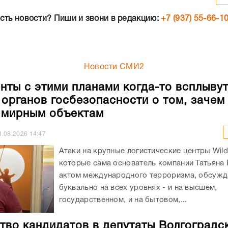
Новости СМИ2
нты с этими планами когда-то всплывут
 органов госбезопасности о том, зачем
 мирным объектам
1.08.2026
14:47
Атаки на крупные логистические центры Wildb
которые сама основатель компании Татьяна 
актом международного терроризма, обсужд
буквально на всех уровнях - и на высшем,
государственном, и на бытовом,...
тво кандидатов в депутаты Волгоградс
 сократилось до 5
9.07.2026
10:25
Количество желающих получить мандат депу
Волгоградской облдумы на предстоящих