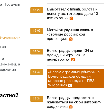
«столице российской
Комментарии
провинции»
 за
Волгоградцы сдали 134 кг
14:57
одежды и игрушек на
ата
переработку
движенец, а
радскими
«Несем огромные убытки»: в
14:42
Волгоградской области
массово распродают ПВЗ
Wildberries
ластной
Волгоградцы продолжают
14:34
жаловаться на сбой интернет-
соединения
Комментарии
Минобороны сообщило об
14:29
ло первое
успехах группировок на полях
гпарламента.
СВО
на документы
Немировский
Суд в Волгограде лишил
14:06