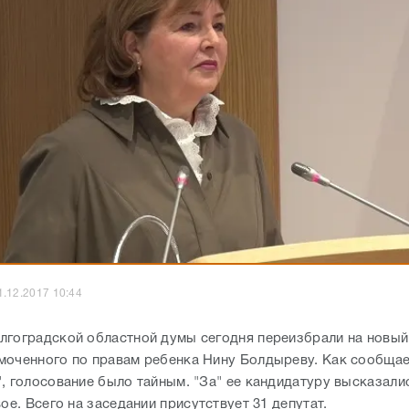
1.12.2017 10:44
лгоградской областной думы сегодня переизбрали на новый
моченного по правам ребенка Нину Болдыреву. Как сообща
, голосование было тайным. "За" ее кандидатуру высказалис
вое. Всего на заседании присутствует 31 депутат.
уру, напомним, на минувшей неделе в облдуму внес губернат
ой области. Данную государственную должность Болдырев
т. У депутатского корпуса не единожды находились к ней во
В частности, законодатели призывали омбудсмена к более ак
й работе и повышению содержательности своих ежегодных