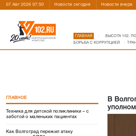
07 Авг 2026 07:50
Новости сегодня
Новости вчера
ГЛАВНАЯ
ВЫСОТА 102. П
БОРЬБА С КОРРУПЦИЕЙ
ТРА
ГЛАВНОЕ
В Волго
уполном
Техника для детской поликлиники – с
заботой о маленьких пациентах
Как Волгоград пережил атаку
украинских БПЛА: все, что происходило
31 июля
Силовики и сроки: как одни генералы в
Волгограде покидают посты и «дают
корни» другие