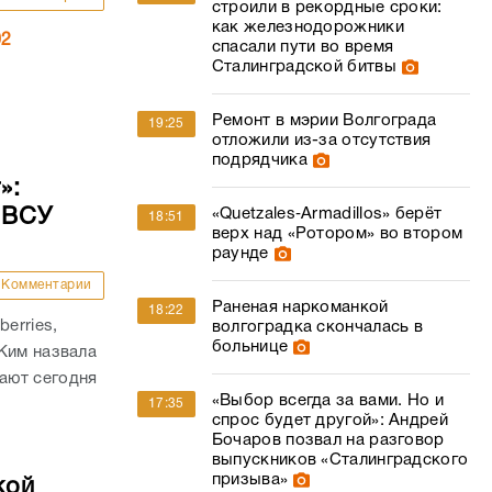
подрядчика
»:
 ВСУ
«Quetzales‑Armadillos» берёт
18:51
верх над «Ротором» во втором
раунде
Комментарии
Раненая наркоманкой
18:22
erries,
волгоградка скончалась в
больнице
Ким назвала
ают сегодня
«Выбор всегда за вами. Но и
17:35
спрос будет другой»: Андрей
Бочаров позвал на разговор
выпускников «Сталинградского
призыва»
кой
Подсудимую чиновницу Анну
17:15
Комментарии
Елисееву уволили из мэрии
Волгограда
тата
Пастух выкрал новорожденных