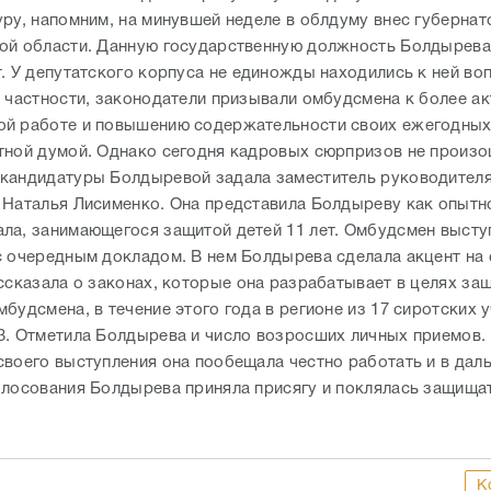
тной думой. Однако сегодня кадровых сюрпризов не произо
кандидатуры Болдыревой задала заместитель руководителя
 Наталья Лисименко. Она представила Болдыреву как опытн
ла, занимающегося защитой детей 11 лет. Омбудсмен высту
с очередным докладом. В нем Болдырева сделала акцент на 
ссказала о законах, которые она разрабатывает в целях за
мбудсмена, в течение этого года в регионе из 17 сиротских
3. Отметила Болдырева и число возросших личных приемов.
своего выступления она пообещала честно работать и в дал
олосования Болдырева приняла присягу и поклялась защища
К
сть новости? Пиши и звони в редакцию:
+7 (937) 55-66-1