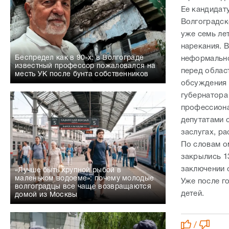
перед облас
месть УК после бунта собственников
обсуждения 
губернатора
профессиона
депутатами 
заслугах, ра
По словам о
закрылись 1
заключении 
«Лучше быть крупной рыбой в
маленьком водоеме»: почему молодые
Уже после г
волгоградцы все чаще возвращаются
детей.
домой из Москвы
/
Е
«Каждое преступление оставляет след