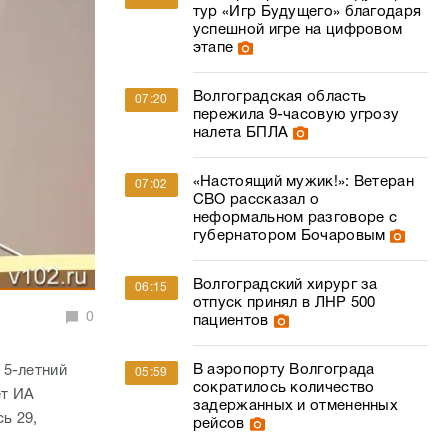
налета БПЛА
«Настоящий мужик!»: Ветеран
07:02
СВО рассказал о
неформальном разговоре с
губернатором Бочаровым
Волгоградский хирург за
06:15
отпуск принял в ЛНР 500
0
пациентов
В аэропорту Волгограда
 5-летний
05:59
сократилось количество
ет ИА
задержанных и отмененных
ь 29,
рейсов
ор
В Волгоградской области 6
22:16
а замещает
августа объявлена беспилотная
опасность
просы и
тивной,
ВКСС отказала сыну
21:28
 отчетов
волгоградского экс-депутата в