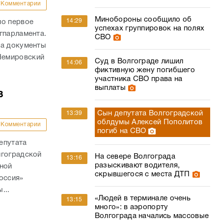
фиктивную жену погибшего
участника СВО права на
выплаты
в
Сын депутата Волгоградской
13:39
облдумы Алексей Пополитов
Комментарии
погиб на СВО
епутата
лгоградской
На севере Волгограда
13:16
разыскивают водителя,
ьной
скрывшегося с места ДТП
оссия»
...
«Людей в терминале очень
13:15
много»: в аэропорту
Волгограда начались массовые
задержки рейсов
Комментарии
Зарплаты сварщиков и
13:08
аналитиков растут быстрее
совета «ЕР»
всех в Волгоградской области
 секретарь