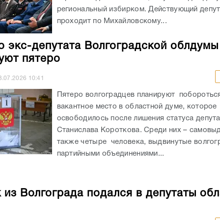
3.07.2026
10:41
Пятеро волгоградцев планируют побороться
вакантное место в областной думе, которое
освободилось после лишения статуса депут
Станислава Короткова. Среди них – самовы
также четыре человека, выдвинутые волгог
партийными объединениями...
 из Волгограда подался в депутаты об
8.07.2026
12:15
В избирком Волгоградской области поступи
заявление от желающего стать депутатом ре
Как сообщает ИА «Высота 102» со ссылкой 
облизбиркома, самовыдвиженец Владимир 