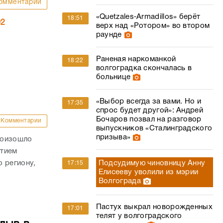
омментарии
«Quetzales‑Armadillos» берёт
18:51
02
верх над «Ротором» во втором
раунде
Раненая наркоманкой
18:22
волгоградка скончалась в
больнице
«Выбор всегда за вами. Но и
17:35
спрос будет другой»: Андрей
Бочаров позвал на разговор
Комментарии
выпускников «Сталинградского
призыва»
роизошло
стием
 региону,
Подсудимую чиновницу Анну
17:15
Елисееву уволили из мэрии
Волгограда
Пастух выкрал новорожденных
17:01
телят у волгоградского