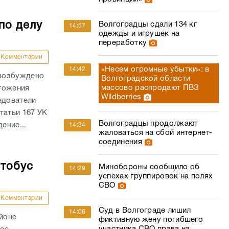
по делу
Волгоградцы сдали 134 кг
14:57
одежды и игрушек на
переработку
Комментарии
«Несем огромные убытки»: в
14:42
 возбуждено
Волгоградской области
массово распродают ПВЗ
тожения
Wildberries
едователи
татьи 167 УК
Волгоградцы продолжают
ение...
14:34
жаловаться на сбой интернет-
соединения
втобус
Минобороны сообщило об
14:29
успехах группировок на полях
СВО
Комментарии
Суд в Волгограде лишил
14:06
айоне
фиктивную жену погибшего