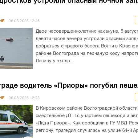
дростков устроили опасный ночной зап
ИЯ
06.08.2026
12:46
Двое несовершеннолетних накануне, 5 авгус
девяти часов вечера устроили опасный запл
добраться с правого берега Волги в Красн
районе Волгограда на песчаную косу напрот
Ленину у входа...
граде водитель «Приоры» погубил пеш
ИЯ
06.08.2026
12:23
В Кировском районе Волгоградской област
смертельное ДТП с участием пешехода и ав
«Лада Приора». Как сообщили в ГУ МВД Рос
региону, трагедия случилась на улице 64-й А