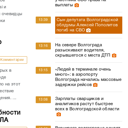
участника СВО права на
ное
выплаты
i и
и очевидцы
Сын депутата Волгоградской
13:39
вки
облдумы Алексей Пополитов
погиб на СВО
ю
На севере Волгограда
13:16
разыскивают водителя,
скрывшегося с места ДТП
Комментарии
«Людей в терминале очень
рых в
13:15
много»: в аэропорту
оде
Волгограда начались массовые
о на этот
задержки рейсов
ествие
ния. ...
Зарплаты сварщиков и
13:08
аналитиков растут быстрее
всех в Волгоградской области
бности
ПЛА