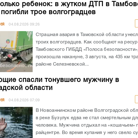
олько ребенок: в жутком ДТП в Тамбов
 погибли трое волгоградцев
ИЯ
04.08.2026
09:26
Страшная авария в Тамовской области унес
троих волгоградцев. Как сообщают на ресур
Тамбовского ГИБДД «Полоса безопасности»,
произошла накануне, 3 августа, на 435 км тр
районе Селезневской...
щие спасли тонувшего мужчину в
адской области
ИЯ
04.08.2026
07:09
В Новоаннинском районе Волгоградской обл
в реке Бузулук едва не стал смертельным д
человека. Мужчина отдыхал на «кошачьем» 
райцентре. Во время купания у него свело су