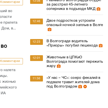
Ревнивого волгоградца осудят
13:08
Комментарии
за расстрел 45-летнего
соперника в подъезде МКД
вший во
 спасти
Двое подростков устроили
12:46
е прилета
опасный ночной заплыв в Волге
Дом, в...
В Волгограде водитель
12:23
 во
«Приоры» погубил пешехода
Животным в ЦПКиО
12:01
Комментарии
Волгограда помогают пережить
жару
о налета
ницы.
«У нас – ЧС»: озеро фекалий в
11:56
с жизнью
подвале травит жителей дома
под Волгоградом
рмейского
 ИА