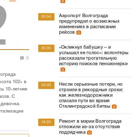
Аэропорт Волгограда
20:54
предупредил о возможных
изменениях в расписании
рейсов
«Окликнул бабушку – и
20:35
услышал ее голос»: волонтеры
0
рассказали трогательную
историю поисков пенсионерки
гограда
сота 102» в
Несли серьезные потери, но
20:00
ь 10-летняя
строили в рекордные сроки:
как железнодорожники
асов. С
спасали пути во время
 девочка.
Сталинградской битвы
итализации
Ремонт в мэрии Волгограда
19:25
отложили из-за отсутствия
подрядчика