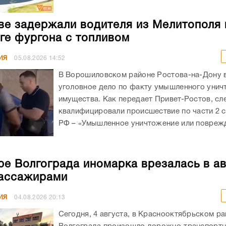
ве задержали водителя из Мелитополя 
ге фургона с топливом
ИЯ
05.08.2026
14:52
В Ворошиловском районе Ростова-на-Дону
уголовное дело по факту умышленного унич
имущества. Как передает Привет-Ростов, сл
квалифицировали происшествие по части 2 с
РФ – «Умышленное уничтожение или поврежд
ре Волгограда иномарка врезалась в а
ассажирами
ИЯ
04.08.2026
20:13
Сегодня, 4 августа, в Краснооктябрьском р