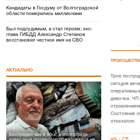
Кандидаты в Госдуму от Волгоградской
области померились миллионами
Был подсудимым, а стал героем: экс-
глава ГИБДД Александр Степанов
восстановил честное имя на СВО
ПРОИСШЕСТВ
АКТУАЛЬНО
Трое постра
сегодня веч
оперативных
девочка. ЧП
отравлением
Состояние о
отказался.
Беспредел как в 90-х: в Волгограде
известный профессор пожаловался на