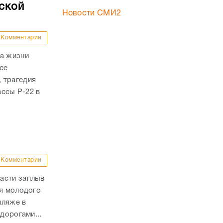
ской
Новости СМИ2
Комментарии
ла жизни
се
 трагедия
ассы Р-22 в
Комментарии
асти заплыв
ля молодого
пляже в
дорогами...