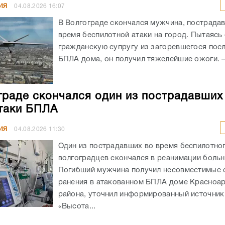
ИЯ
04.08.2026
16:07
В Волгограде скончался мужчина, пострада
время беспилотной атаки на город. Пытаясь
гражданскую супругу из загоревшегося посл
БПЛА дома, он получил тяжелейшие ожоги. – 
граде скончался один из пострадавших
таки БПЛА
ИЯ
04.08.2026
11:30
Один из пострадавших во время беспилотног
волгоградцев скончался в реанимации боль
Погибший мужчина получил несовместимые 
ранения в атакованном БПЛА доме Красноа
района, уточнил информированный источник
«Высота...