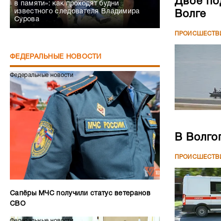
Двое по
в памяти»: как проходят будни
известного следователя Владимира
Волге
Сурова
ПРОИСШЕСТВ
ФЕДЕРАЛЬНЫЕ НОВОСТИ
Федеральные новости
В Волго
ПРОИСШЕСТВ
Сапёры МЧС получили статус ветеранов
СВО
Федеральные новости