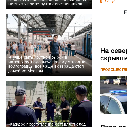
/
месть УК после бунта собственников
Е
На севе
скрывше
«Лучше быть крупной рыбой в
маленьком водоеме»: почему молодые
волгоградцы все чаще возвращаются
ПРОИСШЕСТВ
домой из Москвы
«Каждое преступление оставляет след