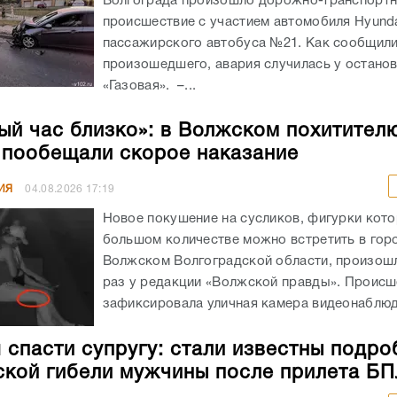
Волгограда произошло дорожно-транспорт
происшествие с участием автомобиля Hyunda
пассажирского автобуса №21. Как сообщил
произошедшего, авария случилась у остано
«Газовая». –...
ый час близко»: в Волжском похитител
 пообещали скорое наказание
ИЯ
04.08.2026
17:19
Новое покушение на сусликов, фигурки кото
большом количестве можно встретить в гор
Волжском Волгоградской области, произошл
раз у редакции «Волжской правды». Происш
зафиксировала уличная камера видеонаблюде
 спасти супругу: стали известны подро
ской гибели мужчины после прилета Б