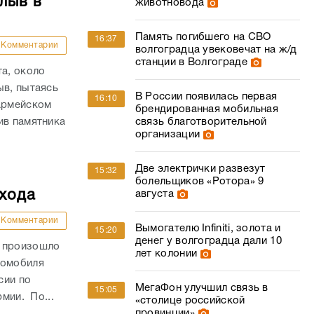
лыв в
животновода
Память погибшего на СВО
16:37
Комментарии
волгоградца увековечат на ж/д
станции в Волгограде
та, около
ыв, пытаясь
В России появилась первая
16:10
оармейском
брендированная мобильная
ив памятника
связь благотворительной
организации
Две электрички развезут
15:32
болельщиков «Ротора» 9
ехода
августа
Комментарии
Вымогателю Infiniti, золота и
15:20
денег у волгоградца дали 10
и произошло
лет колонии
томобиля
сии по
МегаФон улучшил связь в
15:05
рмии. По...
«столице российской
провинции»