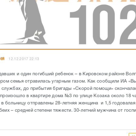
ИЯ
12.12.2017 22:13
давших и один погибший ребенок – в Кировском районе Вол
ером семья отравилась угарным газом. Как сообщили ИА «Вы
 службах, до прибытия бригады «Скорой помощи» скончалас
 произошло в квартире дома №3 по улице Козака около 18 ч
 в больницу отправлены 28-летняя женщина и 1,5 годовалая
беих – средней степени тяжести. 30-летний мужчина от госп